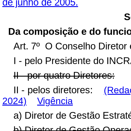
de junho de 2005.
S
Da composição e do funci
Art. 7º O Conselho Diretor
I - pelo Presidente do INCR
II - por quatro Diretores:
II - pelos diretores:
(Redaç
2024)
Vigência
a) Diretor de Gestão Estrat
b) Diretor de Gestão Operac