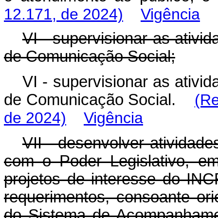
12.171, de 2024)
Vigência
VI - supervisionar as ativ
de Comunicação Social;
VI - supervisionar as ativ
de Comunicação Social.
(Re
de 2024)
Vigência
VII - desenvolver atividad
com o Poder Legislativo, e
projetos de interesse do IN
requerimentos, consoante ori
do Sistema de Acompanhamen