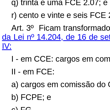
q) trinta e uma FCE 2.07; e
r) cento e vinte e seis FCE 
Art. 3º Ficam transformad
da Lei nº 14.204, de 16 de s
IV:
I - em CCE: cargos em co
II - em FCE:
a) cargos em comissão do
b) FCPE; e