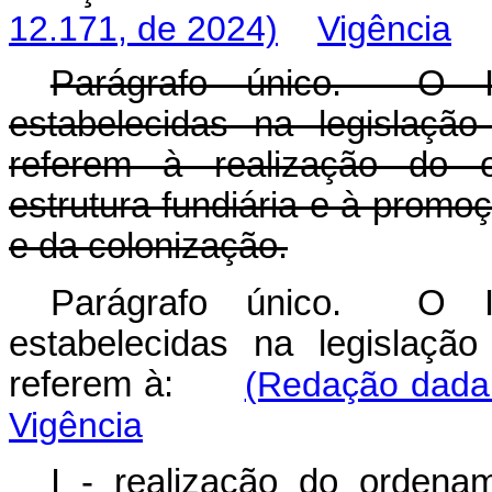
12.171, de 2024)
Vigência
Parágrafo único. O 
estabelecidas na legislaçã
referem à realização do o
estrutura fundiária e à promo
e da colonização.
Parágrafo único. O 
estabelecidas na legislaçã
referem à:
(Redação dada 
Vigência
I - realização do orden