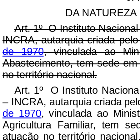
DA NATUREZA
Art. 1º O Instituto Naciona
INCRA, autarquia criada pel
de 1970
, vinculada ao Mini
Abastecimento, tem sede em Br
no território nacional.
Art. 1º O Instituto Nacion
– INCRA, autarquia
criada
pel
de
1970
,
vinculada ao
Minist
Agricultura
Familiar,
tem
se
atuação
no
território
nacion