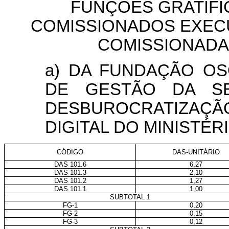
FUNÇÕES GRATIFI
COMISSIONADOS EXECU
COMISSIONADA
a) DA FUNDAÇÃO OS
DE GESTÃO DA SE
DESBUROCRATIZAÇ
DIGITAL DO MINISTÉR
CÓDIGO
DAS-UNITÁRIO
DAS 101.6
6,27
DAS 101.3
2,10
DAS 101.2
1,27
DAS 101.1
1,00
SUBTOTAL 1
FG-1
0,20
FG-2
0,15
FG-3
0,12