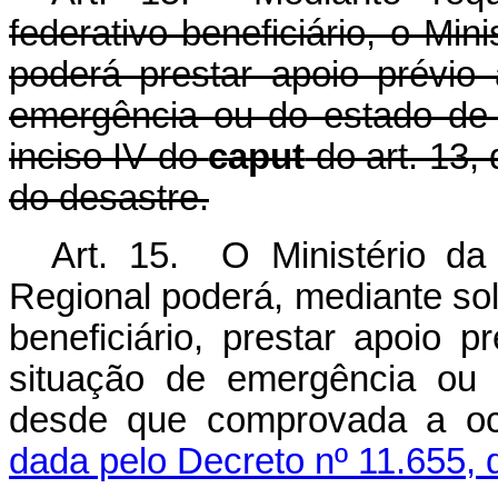
federativo beneficiário, o Mi
poderá prestar apoio prévio
emergência ou do estado de 
inciso IV do
caput
do art. 13,
do desastre.
Art. 15. O Ministério da
Regional poderá, mediante sol
beneficiário, prestar apoio 
situação de emergência ou 
desde que comprovada a o
dada pelo Decreto nº 11.655, 