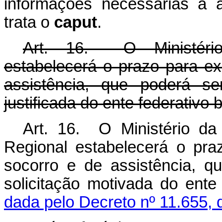
informações necessárias à 
trata o
caput
.
Art. 16. O Ministério
estabelecerá o prazo para e
assistência, que poderá se
justificada do ente federativo b
Art. 16. O Ministério da
Regional estabelecerá o pr
socorro e de assistência, q
solicitação motivada do ente
dada pelo Decreto nº 11.655, 