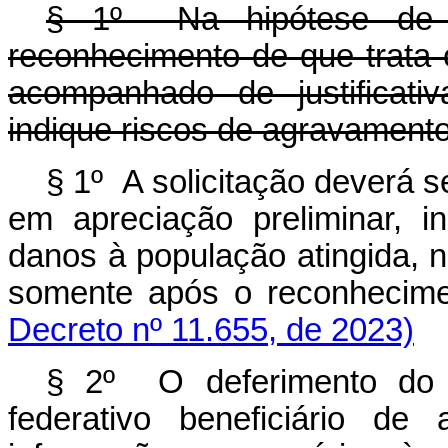
§ 1º Na hipótese de o
reconhecimento de que trata
acompanhado de justificati
indique riscos de agravamento
§ 1º A solicitação deverá s
em apreciação preliminar, 
danos à população atingida, n
somente após o reconhecimen
Decreto nº 11.655, de 2023)
§ 2º O deferimento do r
federativo beneficiário d