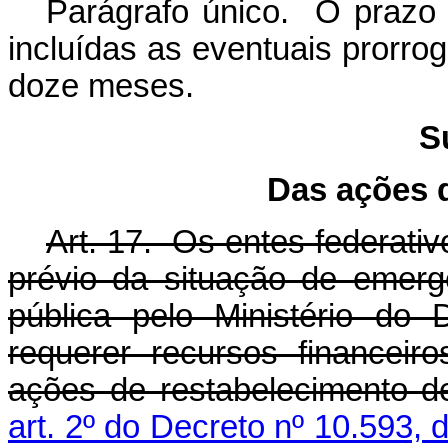
Parágrafo único. O prazo
incluídas as eventuais prorrog
doze meses.
S
Das ações 
Art. 17. Os entes federati
prévio da situação de emer
pública pelo Ministério do
requerer recursos financei
ações de restabelecimento d
art. 2º do Decreto nº 10.593, 