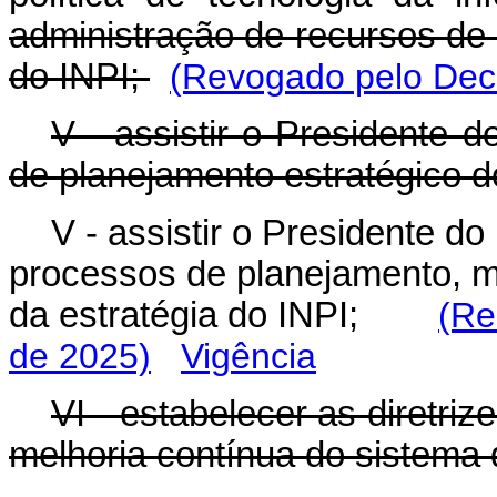
administração de recursos de 
do INPI;
(Revogado pelo Decr
V - assistir o Presidente 
de planejamento estratégico d
V - assistir o Presidente d
processos de planejamento, m
da estratégia do INPI;
(Re
de 2025)
Vigência
VI - estabelecer as diretriz
melhoria contínua do sistema 