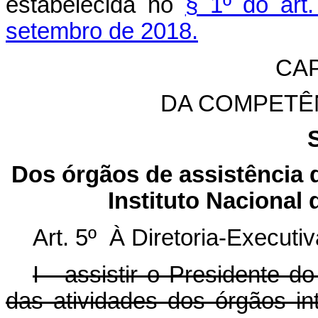
estabelecida no
§ 1º do art
setembro de 2018.
CAP
DA COMPETÊ
Dos órgãos de assistência d
Instituto Nacional 
Art. 5º À Diretoria-Executi
I - assistir o Presidente 
das atividades dos órgãos in