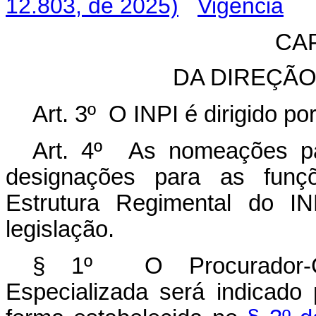
12.803, de 2025)
Vigência
CAP
DA DIREÇÃ
Art. 3º O INPI é dirigido po
Art. 4º As nomeações p
designações para as funçõ
Estrutura Regimental do I
legislação.
§ 1º O Procurador-Ch
Especializada será indicado