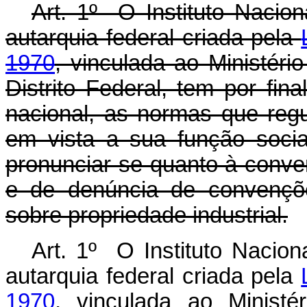
Art. 1º O Instituto Nacion
autarquia federal criada pela
1970
, vinculada ao Ministér
Distrito Federal, tem por fina
nacional, as normas que regu
em vista a sua função social
pronunciar-se quanto à conven
e de denúncia de convençõe
sobre propriedade industrial.
Art. 1º O Instituto Nacion
autarquia federal criada pela
1970
, vinculada ao Ministér