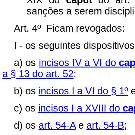
XIX do
caput
do art. 
sanções a serem discipl
Art. 4º Ficam revogados:
I - os seguintes dispositivo
a) os
incisos IV a VI do
cap
a § 13 do art. 52;
b) os
incisos I a VI do § 1º
e
c) os
incisos I a XVIII do
ca
d) os
art. 54-A
e
art. 54-B;