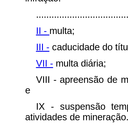
...................................
II -
multa;
III -
caducidade do títu
VII -
multa diária;
VIII - apreensão de m
e
IX - suspensão tempo
atividades de mineração