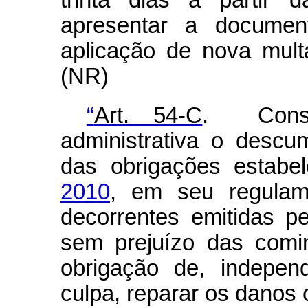
trinta dias a partir 
apresentar a documen
aplicação de nova mult
(NR)
“
Art. 54-C
. Consid
administrativa o desc
das obrigações estabe
2010
, em seu regulam
decorrentes emitidas p
sem prejuízo das comi
obrigação de, indepen
culpa, reparar os danos