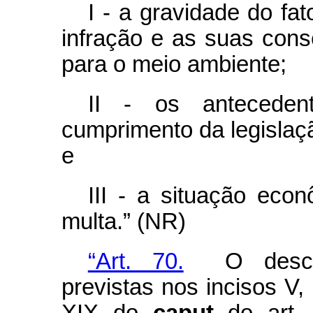
I - a gravidade do fa
infração e as suas con
para o meio ambiente;
II - os anteceden
cumprimento da legislaç
e
III - a situação econ
multa.”
(NR)
“Art. 70.
O descump
previstas nos incisos V, I