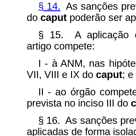
§ 14.
As sanções previ
do
caput
poderão ser ap
§ 15. A aplicação 
artigo compete:
I - à ANM, nas hipótes
VII, VIII e IX do
caput
; e
II - ao órgão compete
prevista no inciso III do
§ 16. As sanções prev
aplicadas de forma isola