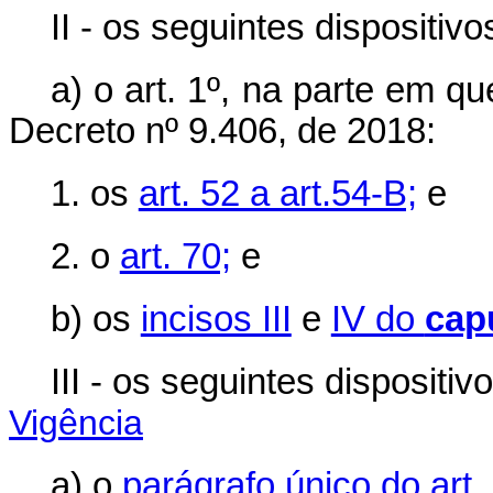
II - os seguintes dispositiv
a) o art. 1º, na parte em qu
Decreto nº 9.406, de 2018:
1. os
art. 52 a art.54-B;
e
2. o
art. 70;
e
b) os
incisos III
e
IV do
cap
III - os seguintes dispositi
Vigência
a) o
parágrafo único do art.