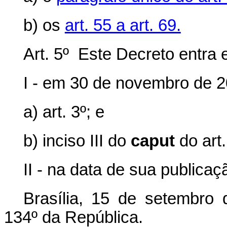
b) os
art. 55 a art. 69.
Art. 5º Este Decreto entra 
I - em 30 de novembro de 2
a) art. 3º; e
b) inciso III do
caput
do art.
II - na data de sua publica
Brasília, 15 de setembro
134º da República.