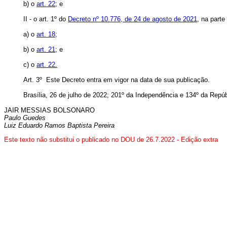
b) o
art. 22
; e
II - o art. 1º do
Decreto nº 10.776, de 24 de agosto de 2021
, na parte
a) o
art. 18;
b) o
art. 21
; e
c) o
art. 22.
Art. 3º Este Decreto entra em vigor na data de sua publicação.
Brasília, 26 de julho de 2022; 201º da Independência e 134º da Repúb
JAIR MESSIAS BOLSONARO
Paulo Guedes
Luiz Eduardo Ramos Baptista Pereira
Este texto não substitui o publicado no DOU de 26.7.2022 - Edição extra