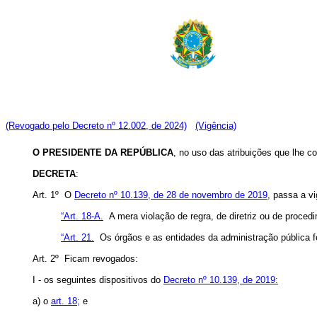
(Revogado pelo Decreto nº 12.002, de 2024)
(Vigência)
O PRESIDENTE DA REPÚBLICA
, no uso das atribuições que lhe co
DECRETA
:
Art. 1º O
Decreto nº 10.139, de 28 de novembro de 2019
, passa a v
“Art. 18-A.
A mera violação de regra, de diretriz ou de proced
“Art. 21.
Os órgãos e as entidades da administração pública fe
Art. 2º Ficam revogados:
I - os seguintes dispositivos do
Decreto nº 10.139, de 2019:
a) o
art. 18;
e