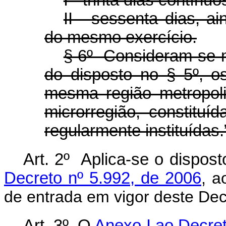
I - trinta dias contínuo
II - sessenta dias, a
do mesmo exercício.
§ 6º Consideram-se m
do disposto no § 5º, o
mesma região metropol
microrregião, constituíd
regularmente instituídas.
Art. 2º Aplica-se o dispos
Decreto nº 5.992, de 2006
, a
de entrada em vigor deste Dec
Art. 3º O
Anexo I ao
Decret