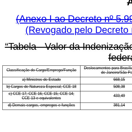
(Anexo I ao Decreto nº 5.
(Revogado pelo Decreto 
“Tabela - Valor da Indenizaçã
feder
Deslocamentos para Brasíl
Classificação do Cargo/Emprego/Função
de Janeiro/São Pa
a) Ministros de Estado
668,15
b) Cargos de Natureza Especial; CCE-18
508,38
c) CCE-17; CCE-16; CCE-15; CCE-14;
433,49
CCE-13 e equivalentes
d) Demais cargos, empregos e funções
381,14
.....................................