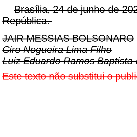
Brasília, 24 de junho de 20
República.
JAIR MESSIAS BOLSONARO
Ciro Nogueira Lima Filho
Luiz Eduardo Ramos Baptista 
Este texto não substitui o pu