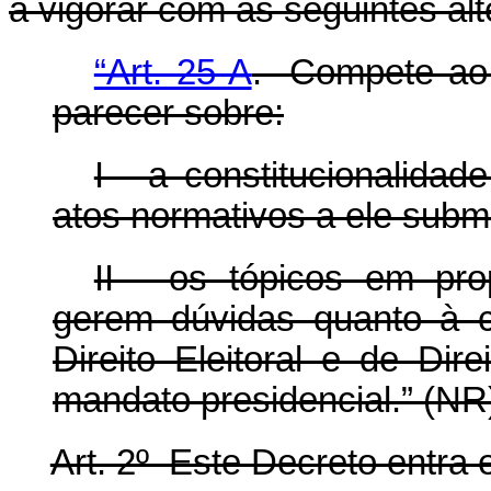
a vigorar com as seguintes al
“Art. 25-A
. Compete ao 
parecer sobre:
I - a constitucionalida
atos normativos a ele subm
II - os tópicos em pr
gerem dúvidas quanto à 
Direito Eleitoral e de Dir
mandato presidencial.” (NR
Art. 2º Este Decreto entra 