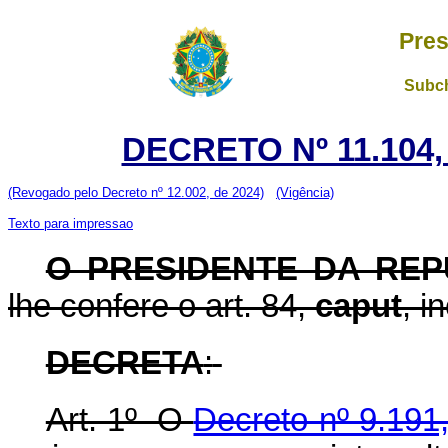
Pres
Subch
DECRETO Nº 11.104,
(Revogado pelo Decreto nº 12.002, de 2024)
(Vigência)
Texto para impressao
O PRESIDENTE DA REP
lhe confere o art. 84,
caput
, i
DECRETA
:
Art. 1º O
Decreto nº 9.191