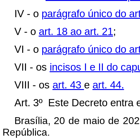
IV - o
parágrafo único do art
V - o
art. 18 ao art. 21
;
VI - o
parágrafo único do art
VII - os
incisos I e II do cap
VIII - os
art. 43
e
art. 44.
Art. 3º Este Decreto entra 
Brasília, 20 de maio de 20
República.