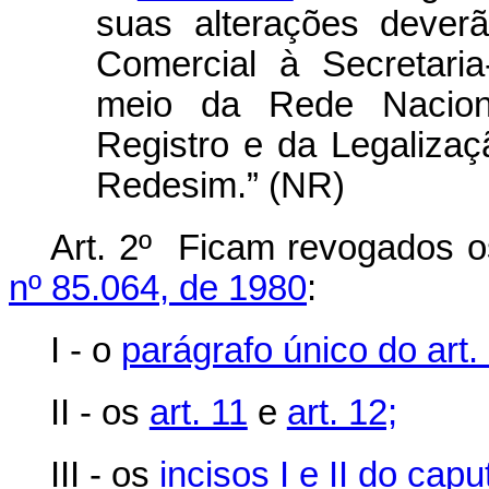
suas alterações dever
Comercial à Secretari
meio da Rede Naciona
Registro e da Legaliza
Redesim.” (NR)
Art. 2º Ficam revogados o
nº 85.064, de 1980
:
I - o
parágrafo único do art.
II - os
art. 11
e
art. 12;
III - os
incisos I e II do capu