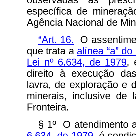
observadas as prescr
específica de mineraçã
Agência Nacional de Mi
“Art. 16.
O assentiment
que trata a
alínea “a” do 
Lei nº 6.634, de 1979
,
direito à execução da
lavra, de exploração e 
minerais, inclusive de 
Fronteira.
§ 1º O atendimento 
6.634, de 1979
, é condi