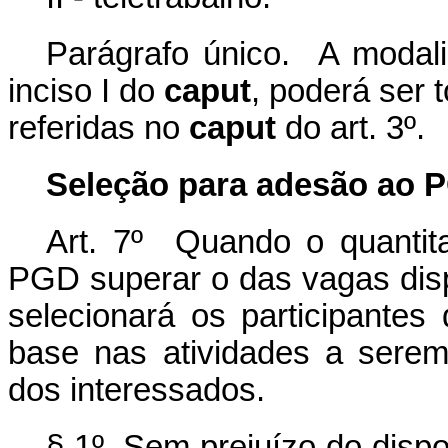
Parágrafo único. A modali
inciso I do
caput
, poderá ser 
referidas no
caput
do art. 3º.
Seleção para adesão ao 
Art. 7º Quando o quantita
PGD superar o das vagas dispo
selecionará os participant
base nas atividades a sere
dos interessados.
§ 1º Sem prejuízo do disp