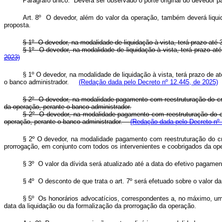
Parágrafo único. Deverá ser observado o porte original do devedor 
Art. 8º O devedor, além do valor da operação, também deverá liquid
proposta.
§ 1º O devedor, na modalidade de liquidação à vista, terá prazo até
§ 1º O devedor, na modalidade de liquidação à vista, terá prazo até
2023)
§ 1º O devedor, na modalidade de liquidação à vista, terá prazo de a
o banco administrador.
(Redação dada pelo Decreto nº 12.445, de 2025)
§ 2º O devedor, na modalidade pagamento com reestruturação do cro
da operação, perante o banco administrador.
§ 2º O devedor, na modalidade pagamento com reestruturação do cro
operação, perante o banco administrador.
(Redação dada pelo Decreto nº 
§ 2º O devedor, na modalidade pagamento com reestruturação do cr
prorrogação, em conjunto com todos os intervenientes e coobrigados da ope
§ 3º O valor da dívida será atualizado até a data do efetivo pagamen
§ 4º O desconto de que trata o art. 7º será efetuado sobre o valor da
§ 5º
Os honorários advocatícios, correspondentes a, no máximo, um 
data da liquidação ou da formalização da prorrogação da operação.