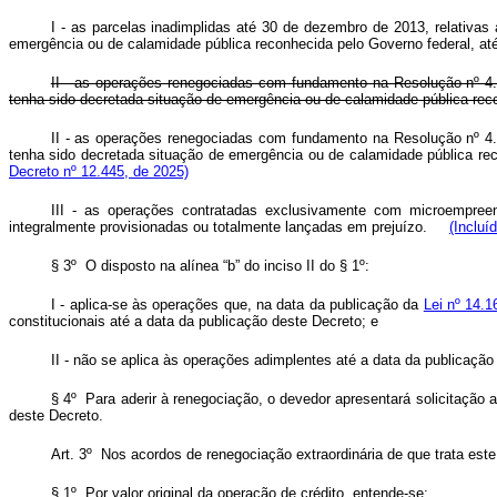
I - as parcelas inadimplidas até 30 de dezembro de 2013, relativa
emergência ou de calamidade pública reconhecida pelo Governo federal, até
II - as operações renegociadas com fundamento na Resolução nº 4.
tenha sido decretada situação de emergência ou de calamidade pública reco
II - as operações renegociadas com fundamento na Resolução nº 4.
tenha sido decretada situação de emergência ou de calamidade pública rec
Decreto nº 12.445, de 2025)
III - as operações contratadas exclusivamente com microempreen
integralmente provisionadas ou totalmente lançadas em prejuízo.
(Incluí
§ 3º O disposto na alínea “b” do inciso II do § 1º:
I - aplica-se às operações que, na data da publicação da
Lei nº 14.1
constitucionais até a data da publicação deste Decreto; e
II - não se aplica às operações adimplentes até a data da publicaçã
§ 4º Para aderir à renegociação, o devedor apresentará solicitaçã
deste Decreto.
Art. 3º Nos acordos de renegociação extraordinária de que trata este
§ 1º Por valor original da operação de crédito, entende-se: