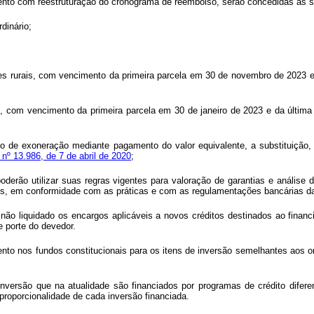
ento com reestruturação do cronograma de reembolso, serão concedidas as s
dinário;
res rurais, com vencimento da primeira parcela em 30 de novembro de 2023 
, com vencimento da primeira parcela em 30 de janeiro de 2023 e da última
nto de exoneração mediante pagamento do valor equivalente, a substituição, 
 nº 13.986, de 7 de abril de 2020
;
, poderão utilizar suas regras vigentes para valoração de garantias e análise
os, em conformidade com as práticas e com as regulamentações bancárias das
r não liquidado os encargos aplicáveis a novos créditos destinados ao fina
e porte do devedor.
o nos fundos constitucionais para os itens de inversão semelhantes aos orig
ersão que na atualidade são financiados por programas de crédito diferen
roporcionalidade de cada inversão financiada.