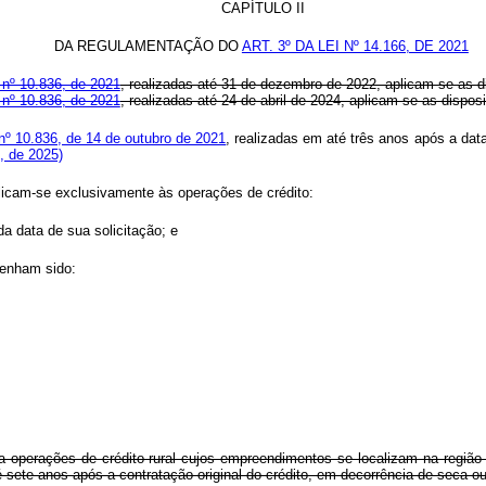
CAPÍTULO II
DA REGULAMENTAÇÃO DO
ART. 3º DA LEI Nº 14.166, DE 2021
 nº 10.836, de 2021
, realizadas até 31 de dezembro de 2022, aplicam-se as d
 nº 10.836, de 2021
, realizadas até 24 de abril de 2024, aplicam-se as disp
nº 10.836, de 14 de outubro de 2021
, realizadas em até três anos após a dat
, de 2025)
icam-se exclusivamente às operações de crédito:
da data de sua solicitação; e
tenham sido:
s a operações de crédito rural cujos empreendimentos se localizam na regiã
 sete anos após a contratação original do crédito, em decorrência de seca o