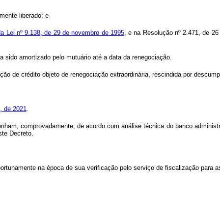
amente liberado; e
 da Lei nº 9.138, de 29 de novembro de 1995
, e na Resolução nº 2.471, de 26
ha sido amortizado pelo mutuário até a data da renegociação.
ção de crédito objeto de renegociação extraordinária, rescindida por descum
, de 2021
.
enham, comprovadamente, de acordo com análise técnica do banco administra
ste Decreto.
portunamente na época de sua verificação pelo serviço de fiscalização para a