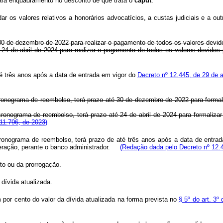
para enquadramento no desconto de que trata o
caput
.
ar os valores relativos a honorários advocatícios, a custas judiciais e a o
 30 de dezembro de 2022 para realizar o pagamento de todos os valores devid
 24 de abril de 2024 para realizar o pagamento de todos os valores devidos 
té três anos após a data de entrada em vigor do
Decreto nº 12.445, de 29 de a
nograma de reembolso, terá prazo até 30 de dezembro de 2022 para formali
nograma de reembolso, terá prazo até 24 de abril de 2024 para formalizar
11.796, de 2023)
onograma de reembolso, terá prazo de até três anos após a data de entra
ração, perante o banco administrador.
(Redação dada pelo Decreto nº 12.
to ou da prorrogação.
 dívida atualizada.
por cento do valor da dívida atualizada na forma prevista no
§ 5º do art. 3º