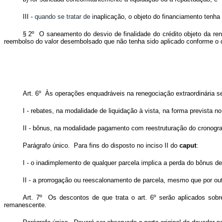
III -
quando se tratar de
inaplicação, o objeto do financiamento tenha
§ 2º O saneamento do desvio de finalidade do crédito objeto da re
reembolso do valor desembolsado que não tenha sido aplicado conforme o c
Art. 6º Às operações enquadráveis na renegociação extraordinária s
I - rebates, na modalidade de liquidação à vista, na forma prevista n
II - bônus, na modalidade pagamento com reestruturação do cronogr
Parágrafo único. Para fins do disposto no inciso II do
caput
:
I - o inadimplemento de qualquer parcela implica a perda do bônus 
II - a prorrogação ou reescalonamento de parcela, mesmo que por out
Art. 7º Os descontos de que trata o art. 6º serão aplicados sob
remanescente.