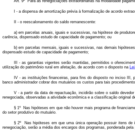
Art. 9º Para as renegociações extraordinárias na modalidade pagam
I - a dispensa de amortização prévia à formalização de acordo extraor
II - o reescalonamento do saldo remanescente:
a) em parcelas anuais, iguais e sucessivas, na hipótese de produto
carência, dispensado estudo de capacidade de pagamento; ou
b) em parcelas mensais, iguais e sucessivas, nas demais hipóteses
dispensado estudo de capacidade de pagamento;
III - as garantias vigentes serão mantidas, permitidos o oferecime
utilização do patrimônio rural em afetação, de acordo com o disposto na
Lei
IV - as instituições financeiras, para fins do disposto no inciso III
banco administrador cobrar dos mutuários os custos para tais procediment
V - a partir da data de repactuação, incidirão sobre o saldo devedo
renegociada, observadas a atividade econômica e a classificação original d
§ 1º Nas hipóteses em que não houver mais programa de financiament
do setor produtivo do mutuário.
§ 2º Nas hipóteses em que uma única operação possuir itens de inv
renegociação, serão a média dos encargos dos programas, ponderada pela p