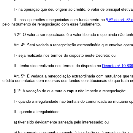
I - na operação que deu origem ao crédito, o valor de principal efetiv
II - nas operações renegociadas com fundamento no
§ 6º do art. 5º
pelo instrumento de renegociação com esse fundamento.
§ 2º O valor a ser repactuado é o valor liberado e que ainda não ten
Art. 4º Será vedada a renegociação extraordinária que envolva opera
I - seja realizada nos termos do disposto neste Decreto; ou
II - tenha sido realizada nos termos do disposto no
Decreto nº 10.836
Art. 5º É vedada a renegociação extraordinária com mutuários que t
crédito contratadas com recursos dos fundos constitucionais de que trata e
§ 1º A vedação de que trata o
caput
não impede a renegociação:
I - quando a irregularidade não tenha sido comunicada ao mutuário o
II - quando a irregularidade:
a) tiver sido devidamente saneada pelo interessado; ou
b) for saneada concomitantemente à liquidação ou à repactuação; e