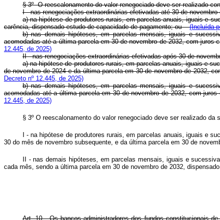
§ 3º O reescalonamento do valor renegociado deve ser realizado con
I - nas renegociações extraordinárias efetivadas até 30 de novembro
a) na hipótese de produtores rurais, em parcelas anuais, iguais e 
carência, dispensado estudo de capacidade de pagamento; ou
(Incluída 
b) nas demais hipóteses, em parcelas mensais, iguais e sucessiv
acomodadas até a última parcela em 30 de novembro de 2032, com juros c
12.445, de 2025)
II - nas renegociações extraordinárias efetivadas após 30 de novemb
a) na hipótese de produtores rurais, em parcelas anuais, iguais e s
de novembro de 2024 e da última parcela em 30 de novembro de 2032, com
Decreto nº 12.445, de 2025)
b) nas demais hipóteses, em parcelas mensais, iguais e sucessiv
acomodadas até a última parcela em 30 de novembro de 2032, com juros 
12.445, de 2025)
§ 3º O reescalonamento do valor renegociado deve ser realizado da s
I - na hipótese de produtores rurais, em parcelas anuais, iguais e 
30 do mês de novembro subsequente, e da última parcela em 30 de novem
II - nas demais hipóteses, em parcelas mensais, iguais e sucessiv
cada mês, sendo a última parcela em 30 de novembro de 2032, dispensado
Art. 10. Os bancos administradores dos fundos constitucionais de q