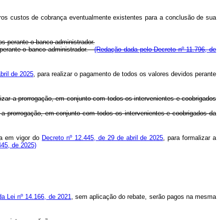
utros custos de cobrança eventualmente existentes para a conclusão de sua
os perante o banco administrador.
perante o banco administrador.
(Redação dada pelo Decreto nº 11.796, de
bril de 2025
, para realizar o pagamento de todos os valores devidos perante
zar a prorrogação, em conjunto com todos os intervenientes e coobrigados
 a prorrogação, em conjunto com todos os intervenientes e coobrigados da
da em vigor do
Decreto nº 12.445, de 29 de abril de 2025
, para formalizar a
445, de 2025)
 da Lei nº 14.166, de 2021
, sem aplicação do rebate, serão pagos na mesma