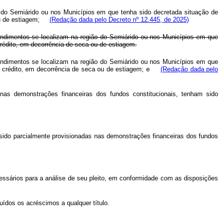
o do Semiárido ou nos Municípios em que tenha sido decretada situação de
u de estiagem;
(Redação dada pelo Decreto nº 12.445, de 2025)
endimentos se localizam na região do Semiárido ou nos Municípios em que
crédito, em decorrência de seca ou de estiagem.
endimentos se localizam na região do Semiárido ou nos Municípios em que
 crédito, em decorrência de seca ou de estiagem; e
(Redação dada pelo
as demonstrações financeiras dos fundos constitucionais, tenham sido
sido parcialmente provisionadas nas demonstrações financeiras dos fundos
ssários para a análise de seu pleito, em conformidade com as disposições
uídos os acréscimos a qualquer título.