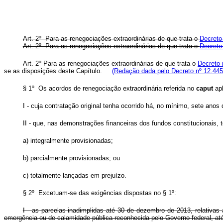
Art. 2º Para as renegociações extraordinárias de que trata o
Decreto
Art. 2º Para as renegociações extraordinárias de que trata o
Decreto
Art. 2º Para as renegociações extraordinárias de que trata o
Decreto 
se as disposições deste Capítulo.
(Redação dada pelo Decreto nº 12.445
§ 1º Os acordos de renegociação extraordinária referida no
caput
apl
I - cuja contratação original tenha ocorrido há, no mínimo, sete anos 
II - que, nas demonstrações financeiras dos fundos constitucionais, 
a) integralmente provisionadas;
b) parcialmente provisionadas; ou
c) totalmente lançadas em prejuízo.
§ 2º Excetuam-se das exigências dispostas no § 1º:
I - as parcelas inadimplidas até 30 de dezembro de 2013, relativa
emergência ou de calamidade pública reconhecida pelo Governo federal, até