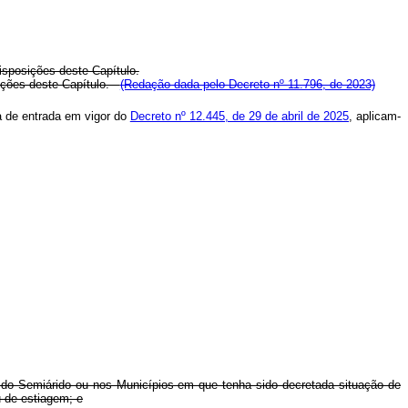
isposições deste Capítulo.
osições deste Capítulo.
(Redação dada pelo Decreto nº 11.796, de 2023)
a de entrada em vigor do
Decreto nº 12.445, de 29 de abril de 2025
, aplicam-
o do Semiárido ou nos Municípios em que tenha sido decretada situação de
u de estiagem; e