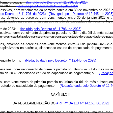
forme a seguir:
(Incluído pelo Decreto nº 11.796, de 2023)
 de 2023:
(Incluído pelo Decreto nº 11.796, de 2023)
sucessivas, com vencimento da primeira parcela em 30 de novembro de 2023 
pelo Decreto nº 11.796, de 2023)
(Revogado pelo Decreto nº 12.445, de 2025
as, devendo as parcelas com vencimentos entre 30 de janeiro 2023 e a d
apitalizados na carência, dispensado estudo de capacidade de pagamento; e
ro de 2023:
(Incluído pelo Decreto nº 11.796, de 2023)
ucessivas, com vencimento da primeira parcela no último dia útil do mês su
 juros capitalizados na carência, dispensado estudo de capacidade de pag
as, devendo as parcelas com vencimentos entre 30 de janeiro 2023 e a d
capitalizados na carência, dispensado estudo de capacidade de pagamento.
eguinte forma:
(Redação dada pelo Decreto nº 12.445, de 2025)
sucessivas, com vencimento da primeira parcela no último dia útil do mês su
bro de 2032, dispensado estudo de capacidade de pagamento; ou
(Redação
as, com vencimento da primeira parcela no último dia útil do mês subsequen
 estudo de capacidade de pagamento.
(Redação dada pelo Decreto nº 12.4
CAPÍTULO III
DA REGULAMENTAÇÃO DO
ART. 4º DA LEI Nº 14.166, DE 2021
ue trata este Decreto ficam autorizados a realizar, apenas uma vez, até 3