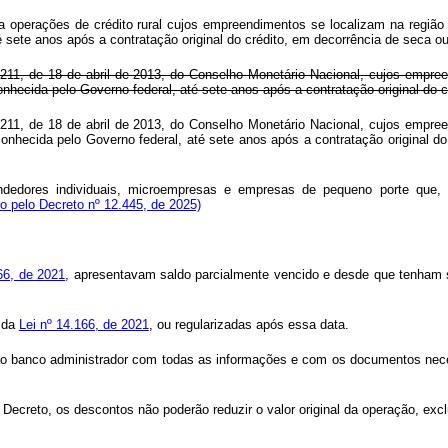
s a operações de crédito rural cujos empreendimentos se localizam na regiã
 sete anos após a contratação original do crédito, em decorrência de seca o
211, de 18 de abril de 2013, do Conselho Monetário Nacional, cujos empre
nhecida pelo Governo federal, até sete anos após a contratação original do 
211, de 18 de abril de 2013, do Conselho Monetário Nacional, cujos empre
onhecida pelo Governo federal, até sete anos após a contratação original do
dedores individuais, microempresas e empresas de pequeno porte que, n
do pelo Decreto nº 12.445, de 2025)
66, de 2021
, apresentavam saldo parcialmente vencido e desde que tenham 
o da
Lei nº 14.166, de 2021
, ou regularizadas após essa data.
o ao banco administrador com todas as informações e com os documentos nece
 Decreto, os descontos não poderão reduzir o valor original da operação, excl