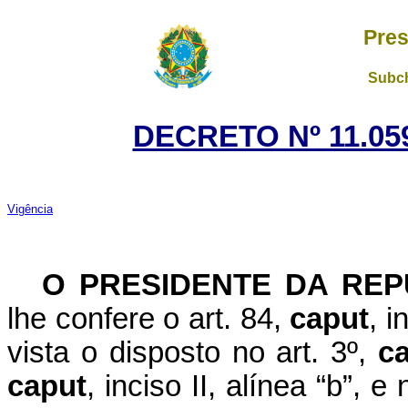
Pres
Subch
DECRETO Nº 11.059
Vigência
O PRESIDENTE DA REP
lhe confere o art. 84,
caput
, i
vista o disposto no art. 3º,
c
caput
, inciso II, alínea “b”, 