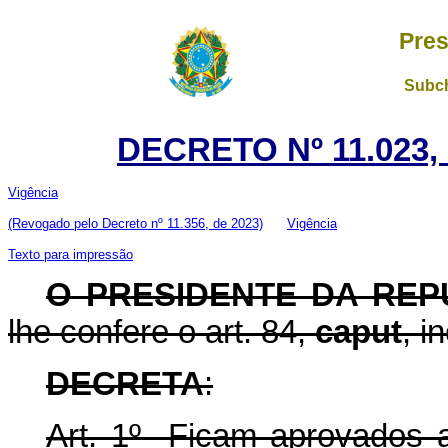
Pres
Subch
DECRETO Nº 11.023,
Vigência
(Revogado pelo Decreto nº 11.356, de 2023)
Vigência
Texto para impressão
O PRESIDENTE DA REP
lhe confere o art. 84,
caput
, i
DECRETA
:
Art. 1º Ficam aprovados 