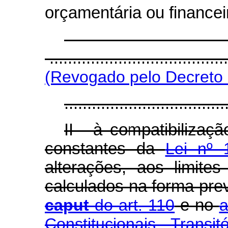
orçamentária ou financei
“Ar
.......................................
(Revogado pelo Decreto 
...................................
II - à compatibilizaç
constantes da
Lei nº 
alterações, aos limite
calculados na forma pre
caput
do art. 110
e no
a
Constitucionais Transitó