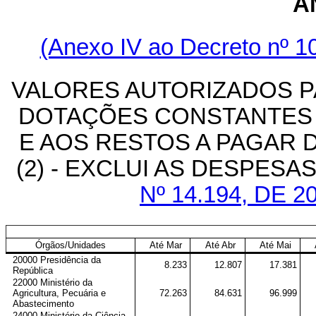
A
(Anexo IV ao Decreto nº 10
VALORES AUTORIZADOS P
DOTAÇÕES CONSTANTES D
E AOS RESTOS A PAGAR D
(2) - EXCLUI AS DESPES
Nº 14.194, DE 
Órgãos/Unidades
Até Mar
Até Abr
Até Mai
20000 Presidência da
8.233
12.807
17.381
República
22000 Ministério da
Agricultura, Pecuária e
72.263
84.631
96.999
Abastecimento
24000 Ministério da Ciência,