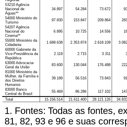
53210 Agência
Nacional de
34.897
54.284
73.672
9
Águas**
54000 Ministério do
97.830
153.847
209.864
26
Turismo
54207 Agência
Nacional do
6.895
10.725
14.556
1
Cinema**
55000 Ministério da
1.689.638
2.353.874
2.618.109
3.08
Cidadania
60000 Gabinete da
Vice-Presidência da
2.119
2.715
3.311
República
63000 Advocacia-
83.600
130.044
176.488
22
Geral da União
81000 Ministério da
Mulher, da Família e
39.189
56.516
73.843
9
dos Direitos
Humanos
83000 Banco
55.469
86.286
117.102
14
Central do Brasil
Total
15.156.514
21.611.400
28.121.126
34.83
1. Fontes: Todas as fontes, ex
81, 82, 93 e 96 e suas corres