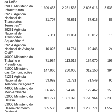
da União
39000 Ministério da
1.609.453
2.251.535
2.893.616
3.53
Infraestrutura
39250 Agência
Nacional de
31.707
49.661
67.615
8
Transportes
Terrestres**
39251 Agência
Nacional de
7.111
11.061
15.012
1
Transportes
Aquaviários**
39254 Agência
Nacional de Aviação
10.025
14.734
19.443
2
Civil**
40000 Ministério do
Trabalho e
71.954
113.012
154.070
19
Previdência
41000 Ministério
147.860
230.005
312.150
39
das Comunicações
41231 Agência
Nacional de
33.892
52.721
71.549
9
Telecomunicações**
44000 Ministério do
66.429
94.446
122.462
15
Meio Ambiente
52000 Ministério da
911.777
1.351.370
1.790.964
2.23
Defesa
53000 Ministério do
Desenvolvimento
855.538
918.905
1.235.771
1.55
Regional