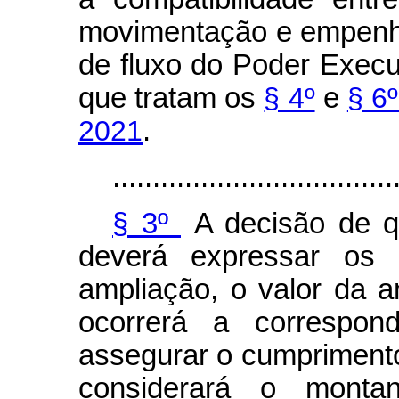
movimentação e empenh
de fluxo do Poder Execut
que tratam os
§ 4º
e
§ 6º
2021
.
...................................
§ 3º
A decisão de qu
deverá expressar os
ampliação, o valor da 
ocorrerá a correspo
assegurar o cumprimento 
considerará o monta