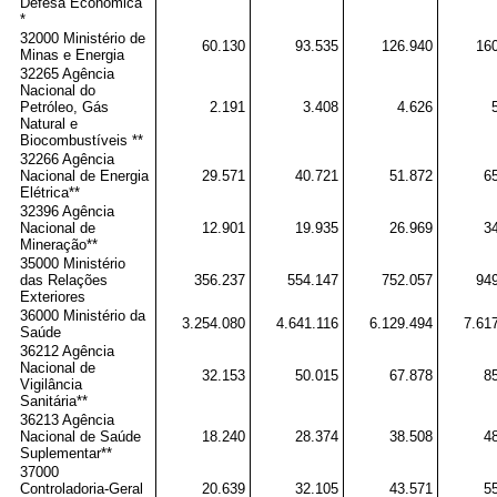
Defesa Econômica
*
32000 Ministério de
60.130
93.535
126.940
16
Minas e Energia
32265 Agência
Nacional do
Petróleo, Gás
2.191
3.408
4.626
Natural e
Biocombustíveis **
32266 Agência
Nacional de Energia
29.571
40.721
51.872
6
Elétrica**
32396 Agência
Nacional de
12.901
19.935
26.969
3
Mineração**
35000 Ministério
das Relações
356.237
554.147
752.057
94
Exteriores
36000 Ministério da
3.254.080
4.641.116
6.129.494
7.61
Saúde
36212 Agência
Nacional de
32.153
50.015
67.878
8
Vigilância
Sanitária**
36213 Agência
Nacional de Saúde
18.240
28.374
38.508
4
Suplementar**
37000
Controladoria-Geral
20.639
32.105
43.571
5