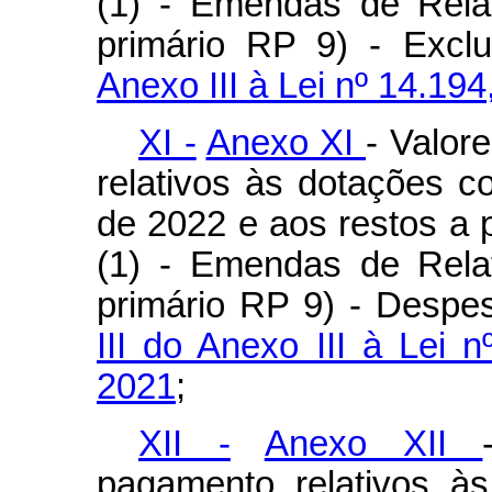
(1) - Emendas de Relato
primário RP 9) - Excl
Anexo III à Lei nº 14.19
XI -
Anexo XI
- Valor
relativos às dotações c
de 2022 e aos restos a 
(1) - Emendas de Relato
primário RP 9) - Desp
III do Anexo III à Lei 
2021
;
XII -
Anexo XII
pagamento relativos à