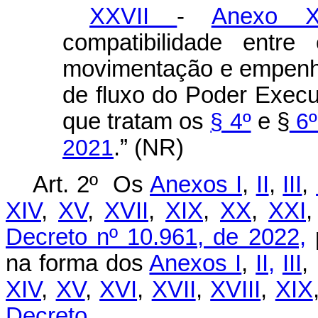
XXVII
-
Anexo 
compatibilidade entre
movimentação e empenh
de fluxo do Poder Execut
que tratam os
§ 4º
e §
6º
2021
.” (NR)
Art. 2º Os
Anexos I
,
II
,
III
,
XIV
,
XV
,
XVII
,
XIX
,
XX
,
XXI
Decreto nº 10.961, de 2022,
p
na forma dos
Anexos I
,
II,
III
, 
XIV
,
XV
,
XVI
,
XVII
,
XVIII
,
XIX
Decreto.