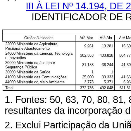
III À LEI Nº 14.194, D
IDENTIFICADOR DE 
Órgãos/Unidades
Até Mar
Até Abr
Até Ma
22000 Ministério da Agricultura,
9.961
13.281
16.60
Pecuária e Abastecimento
24000 Ministério da Ciência, Tecnologia
302.863
403.818
504.77
e Inovações
30000 Ministério da Justiça e
31.183
36.244
41.30
Segurança Pública
36000 Ministério da Saúde
1
1
41000 Ministério das Comunicações
25.000
33.333
41.66
44000 Ministério do Meio Ambiente
3.778
5.371
6.96
Total
372.786
492.048
611.31
1. Fontes: 50, 63, 70, 80, 81
resultantes da incorporação d
2. Exclui Participação da Un