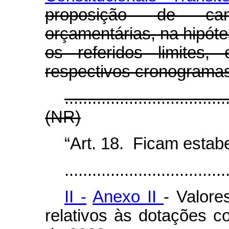
proposição de can
orçamentárias, na hipó
os referidos limites
respectivos cronograma
...................................
(NR)
“Art. 18. Ficam estab
...................................
II -
Anexo II
- Valore
relativos às dotações c