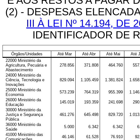
E AOS RESTOS A PAGAR D
(2) - DESPESAS ELENCADA
III À LEI Nº 14.194, D
IDENTIFICADOR DE 
Órgãos/Unidades
Até Mar
Até Abr
Até Mai
Até 
22000 Ministério da
Agricultura, Pecuária e
278.856
371.808
464.760
557
Abastecimento
24000 Ministério da
Ciência, Tecnologia e
829.094
1.105.459
1.381.824
1.658
Inovações
25000 Ministério da
573.239
764.319
955.399
1.146
Economia
26000 Ministério da
145.019
193.359
241.698
290
Educação
30000 Ministério da
Justiça e Segurança
461.276
645.498
829.720
1.013
Pública
36000 Ministério da
5.000
6.342
6.342
6
Saúde
41000 Ministério das
46.146
61.528
76.910
92
Comunicações