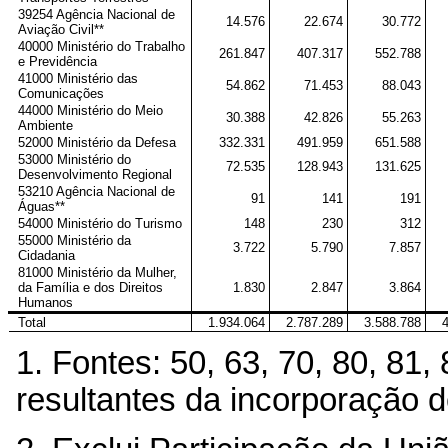
39254 Agência Nacional de
14.576
22.674
30.772
Aviação Civil**
40000 Ministério do Trabalho
261.847
407.317
552.788
e Previdência
41000 Ministério das
54.862
71.453
88.043
Comunicações
44000 Ministério do Meio
30.388
42.826
55.263
Ambiente
52000 Ministério da Defesa
332.331
491.959
651.588
53000 Ministério do
72.535
128.943
131.625
Desenvolvimento Regional
53210 Agência Nacional de
91
141
191
Águas**
54000 Ministério do Turismo
148
230
312
55000 Ministério da
3.722
5.790
7.857
Cidadania
81000 Ministério da Mulher,
da Família e dos Direitos
1.830
2.847
3.864
Humanos
Total
1.934.064
2.787.289
3.588.788
1. Fontes: 50, 63, 70, 80, 81
resultantes da incorporação d