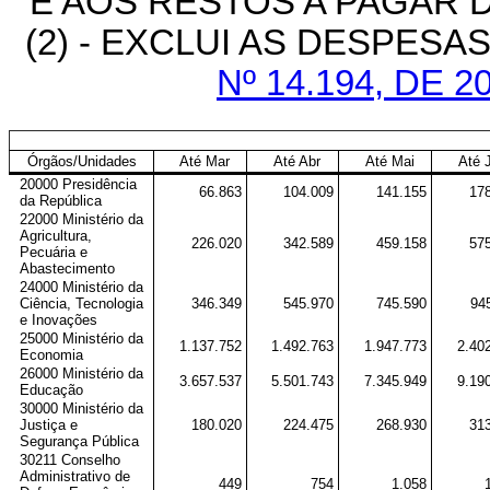
E AOS RESTOS A PAGAR D
(2) - EXCLUI AS DESPES
Nº 14.194, DE 
Órgãos/Unidades
Até Mar
Até Abr
Até Mai
Até 
20000 Presidência
66.863
104.009
141.155
17
da República
22000 Ministério da
Agricultura,
226.020
342.589
459.158
57
Pecuária e
Abastecimento
24000 Ministério da
Ciência, Tecnologia
346.349
545.970
745.590
94
e Inovações
25000 Ministério da
1.137.752
1.492.763
1.947.773
2.40
Economia
26000 Ministério da
3.657.537
5.501.743
7.345.949
9.19
Educação
30000 Ministério da
Justiça e
180.020
224.475
268.930
31
Segurança Pública
30211 Conselho
Administrativo de
449
754
1.058