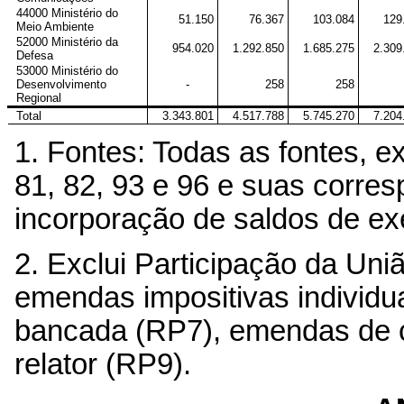
44000 Ministério do
51.150
76.367
103.084
129
Meio Ambiente
52000 Ministério da
954.020
1.292.850
1.685.275
2.309
Defesa
53000 Ministério do
Desenvolvimento
-
258
258
Regional
Total
3.343.801
4.517.788
5.745.270
7.204
1. Fontes: Todas as fontes, ex
81, 82, 93 e 96 e suas corres
incorporação de saldos de exe
2. Exclui Participação da Un
emendas impositivas individu
bancada (RP7), emendas de 
relator (RP9).