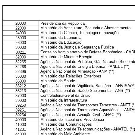
20000
Presidência da República
Ministério da Agricultura, Pecuária e Abastecimento
22000
Ministério da Ciência, Tecnologia e Inovações
24000
Ministério da Economia
25000
Ministério da Educação
26000
Ministério da Justiça e Segurança Pública
30000
Conselho Administrativo de Defesa Econômica - CADE
30211
Ministério de Minas e Energia
32000
Agência Nacional do Petróleo, Gás Natural e Biocombu
32265
Agência Nacional de Energia Elétrica - ANEEL (**)
32266
Agência Nacional de Mineração - ANM (**)
32396
Ministério das Relações Exteriores
35000
Ministério da Saúde
36000
Agência Nacional de Vigilância Sanitária - ANVISA(**
36212
Agência Nacional de Saúde Suplementar - ANS (**)
36213
Controladoria-Geral da União
37000
Ministério da Infraestrutura
39000
Agência Nacional de Transportes Terrestres - ANTT (*
39250
Agência Nacional de Transportes Aquaviários - ANTAQ
39251
Agência Nacional de Aviação Civil - ANAC (**)
39254
Ministério do Trabalho e Previdência
40000
Ministério das Comunicações
41000
Agência Nacional de Telecomunicações - ANATEL (**)
41231
Ministério do Meio Ambiente
44000