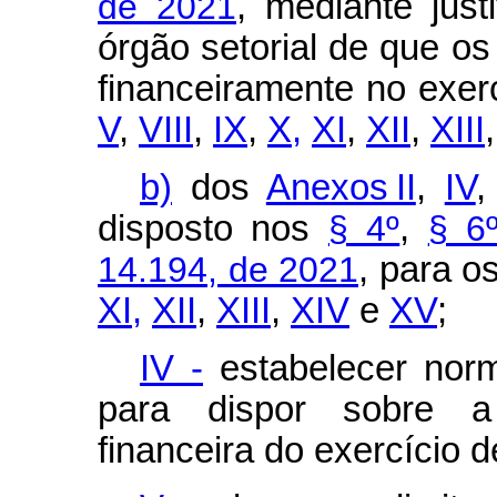
de 2021
, mediante justi
órgão setorial de que o
financeiramente no exer
V
,
VIII
,
IX
,
X,
XI
,
XII
,
XIII
b)
dos
Anexos II
,
IV
disposto nos
§ 4º
,
§ 6
14.194, de 2021
, para o
XI,
XII
,
XIII
,
XIV
e
XV
;
IV -
estabelecer norm
para dispor sobre a
financeira do exercício 