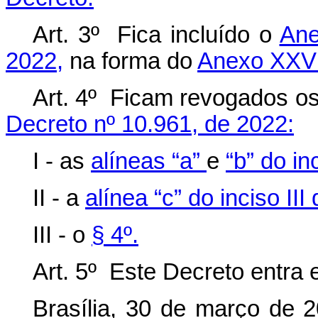
Art. 3º Fica incluído o
Ane
2022,
na forma do
Anexo XXV 
Art. 4º Ficam revogados os
Decreto nº 10.961, de 2022:
I - as
alíneas “a”
e
“b” do in
II - a
alínea “c” do inciso III
III - o
§ 4º.
Art. 5º Este Decreto entra 
Brasília, 30 de março de 