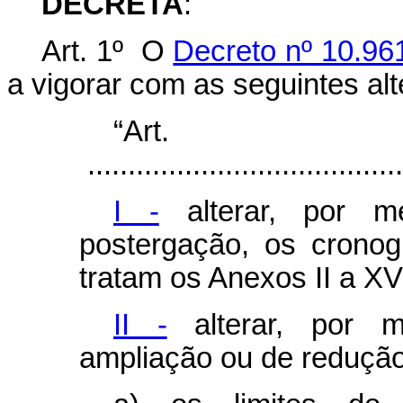
DECRETA
:
Art. 1º O
Decreto nº 10.961
a vigorar com as seguintes al
“Ar
.......................................
I -
alterar, por m
postergação, os crono
tratam os Anexos II a XV
II -
alterar, por m
ampliação ou de redução