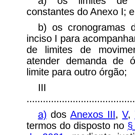
a) os limites de
constantes do Anexo I; e
b) os cronogramas 
inciso I para acompanha
de limites de movim
atender demanda de ór
limite para outro órgão;
II
........................................
a)
dos
Anexos III
,
V
,
termos do disposto no
§