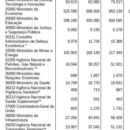
50.613
62.065
73.517
Tecnologia e Inovações
25000 Ministério da
525.595
689.364
853.134
Economia
26000 Ministério da
296.195
450.395
604.595
Educação
30000 Ministério da Justiça
5.092
5.135
5.178
e Segurança Pública
30211 Conselho
Administrativo de Defesa
8.079
11.734
15.389
Econômica *
32000 Ministério de Minas e
102.952
160.148
217.344
Energia
32265 Agência Nacional do
Petróleo, Gás Natural e
24.594
38.257
51.921
Biocombustíveis **
35000 Ministério das
699
1.087
1.475
Relações Exteriores
36000 Ministério da Saúde
14.709
16.770
18.831
36212 Agência Nacional de
458
713
967
Vigilância Sanitária**
36213 Agência Nacional de
219
341
463
Saúde Suplementar**
37000 Controladoria-Geral da
820
1.276
1.731
União
39000 Ministério da
27.256
40.842
56.429
Infraestrutura
39250 Agência Nacional de
23.957
37.545
51.132
Transportes Terrestres**