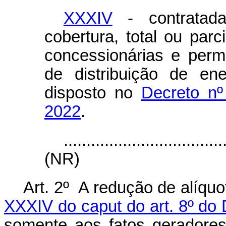
XXXIV
- contratad
cobertura, total ou parc
concessionárias e permi
de distribuição de en
disposto no
Decreto nº
2022
.
...................................
(NR)
Art. 2º
A redução de alíquo
XXXIV do caput do art. 8º do 
somente aos fatos geradore