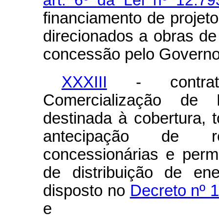
art. 6º da Lei nº 12.7
financiamento de projetos
direcionados a obras de 
concessão pelo Governo 
XXXIII
- contrat
Comercialização de 
destinada à cobertura, to
antecipação de re
concessionárias e permi
de distribuição de en
disposto no
Decreto nº 
e