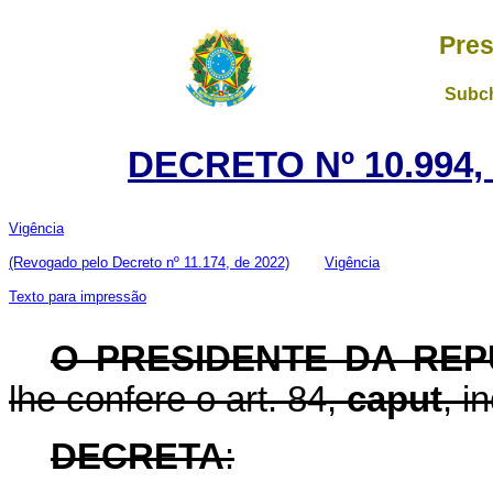
Pres
Subch
DECRETO Nº 10.994,
Vigência
(Revogado pelo Decreto nº 11.174, de 2022)
Vigência
Texto para impressão
O PRESIDENTE DA REP
lhe confere o art. 84,
caput
, i
DECRETA
: