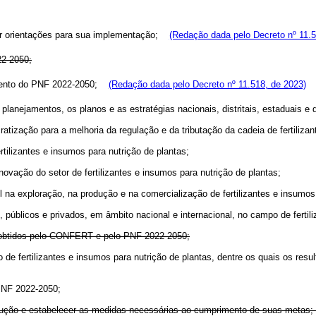
cer orientações para sua implementação;
(Redação dada pelo Decreto nº 11.5
22-2050;
amento do PNF 2022-2050;
(Redação dada pelo Decreto nº 11.518, de 2023)
planejamentos, os planos e as estratégias nacionais, distritais, estaduais e
ratização para a melhoria da regulação e da tributação da cadeia de fertiliza
tilizantes e insumos para nutrição de plantas;
inovação do setor de fertilizantes e insumos para nutrição de plantas;
a exploração, na produção e na comercialização de fertilizantes e insumos 
, públicos e privados, em âmbito nacional e internacional, no campo de fertil
s obtidos pelo CONFERT e pelo PNF 2022-2050;
mpo de fertilizantes e insumos para nutrição de plantas, dentre os quais os
 PNF 2022-2050;
ecução e estabelecer as medidas necessárias ao cumprimento de suas meta