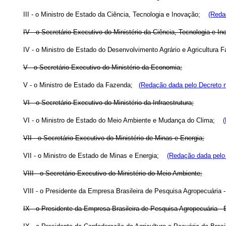
III - o Ministro de Estado da Ciência, Tecnologia e Inovação;
(Reda
IV - o Secretário-Executivo do Ministério da Ciência, Tecnologia e I
IV - o Ministro de Estado do Desenvolvimento Agrário e Agricultura
V - o Secretário-Executivo do Ministério da Economia;
V - o Ministro de Estado da Fazenda;
(Redação dada pelo Decreto n
VI - o Secretário-Executivo do Ministério da Infraestrutura;
VI - o Ministro de Estado do Meio Ambiente e Mudança do Clima;
(
VII - o Secretário-Executivo do Ministério de Minas e Energia;
VII - o Ministro de Estado de Minas e Energia;
(Redação dada pelo 
VIII - o Secretário-Executivo do Ministério do Meio Ambiente;
VIII - o Presidente da Empresa Brasileira de Pesquisa Agropecuár
IX - o Presidente da Empresa Brasileira de Pesquisa Agropecuária -