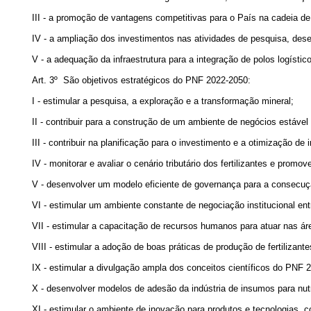
III - a promoção de vantagens competitivas para o País na cadeia de 
IV - a ampliação dos investimentos nas atividades de pesquisa, dese
V - a adequação da infraestrutura para a integração de polos logísti
Art. 3º São objetivos estratégicos do PNF 2022-2050:
I - estimular a pesquisa, a exploração e a transformação mineral;
II - contribuir para a construção de um ambiente de negócios estável
III - contribuir na planificação para o investimento e a otimização de i
IV - monitorar e avaliar o cenário tributário dos fertilizantes e pro
V - desenvolver um modelo eficiente de governança para a consecuç
VI - estimular um ambiente constante de negociação institucional ent
VII - estimular a capacitação de recursos humanos para atuar nas ár
VIII - estimular a adoção de boas práticas de produção de fertilizan
IX - estimular a divulgação ampla dos conceitos científicos do PNF 2
X - desenvolver modelos de adesão da indústria de insumos para nutri
XI - estimular o ambiente de inovação para produtos e tecnologias, 