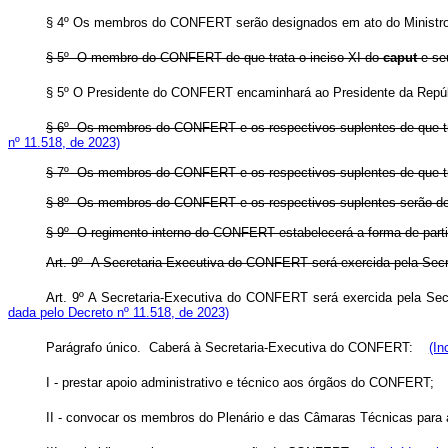
§ 4º Os membros do CONFERT serão designados em ato do Ministro
§ 5º O membro do CONFERT de que trata o inciso XI do
caput
e seu
§ 5º O Presidente do CONFERT encaminhará ao Presidente da Rep
§ 6º Os membros do CONFERT e os respectivos suplentes de que tra
nº 11.518, de 2023)
§ 7º Os membros do CONFERT e os respectivos suplentes de que tr
§ 8º Os membros do CONFERT e os respectivos suplentes serão des
§ 9º O regimento interno do CONFERT estabelecerá a forma de parti
Art. 9º A Secretaria-Executiva do CONFERT será exercida pela Secre
Art. 9º A Secretaria-Executiva do CONFERT será exercida pela Sec
dada pelo Decreto nº 11.518, de 2023)
Parágrafo único. Caberá à Secretaria-Executiva do CONFERT:
(In
I - prestar apoio administrativo e técnico aos órgãos do CONFERT
II - convocar os membros do Plenário e das Câmaras Técnicas para