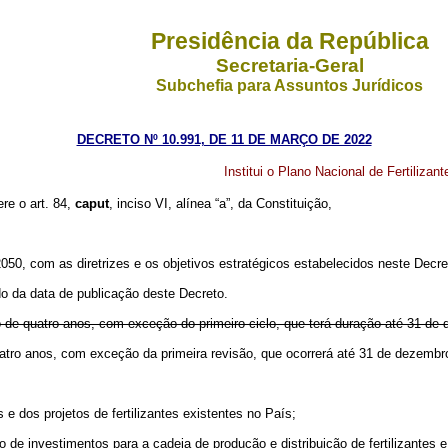
Presidência da República
Secretaria-Geral
Subchefia para Assuntos Jurídicos
DECRETO Nº 10.991, DE 11 DE MARÇO DE 2022
Institui o Plano Nacional de Fertiliza
ere o art. 84,
caput
, inciso VI, alínea “a”, da Constituição,
2050, com as diretrizes e os objetivos estratégicos estabelecidos neste Decre
o da data de publicação deste Decreto.
de quatro anos, com exceção do primeiro ciclo, que terá duração até 31 de
atro anos, com exceção da primeira revisão, que ocorrerá até 31 de dezem
 e dos projetos de fertilizantes existentes no País;
o de investimentos para a cadeia de produção e distribuição de fertilizantes 