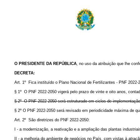
O
PRESIDENTE DA REPÚBLICA
, no uso da atribuição que lhe conf
DECRETA:
Art. 1º Fica instituído o Plano Nacional de Fertilizantes - PNF 2022-
§ 1º O PNF 2022-2050 vigerá pelo prazo de vinte e oito anos, contad
§ 2º O PNF 2022-2050 será estruturado em ciclos de implementação 
§ 2º O PNF 2022-2050 será revisado em periodicidade máxima de qu
Art. 2º São diretrizes do PNF 2022-2050:
I - a modernização, a reativação e a ampliação das plantas industriais
II - a melhoria do ambiente de negócios no País, com vistas à atraçã