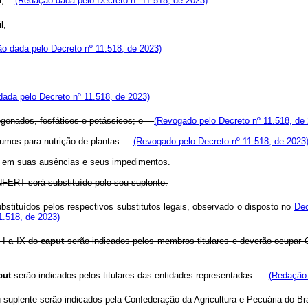
sil;
(Redação dada pelo Decreto nº 11.518, de 2023)
l;
o dada pelo Decreto nº 11.518, de 2023)
ada pelo Decreto nº 11.518, de 2023)
itrogenados, fosfáticos e potássicos; e
(Revogado pelo Decreto nº 11.518, de
insumos para nutrição de plantas.
(Revogado pelo Decreto nº 11.518, de 2023
 em suas ausências e seus impedimentos.
ERT será substituído pelo seu suplente.
bstituídos pelos respectivos substitutos legais, observado o disposto no
Dec
1.518, de 2023)
 I a IX do
caput
serão indicados pelos membros titulares e deverão ocupa
put
serão indicados pelos titulares das entidades representadas.
(Redação 
 suplente serão indicados pela Confederação da Agricultura e Pecuária do Bra