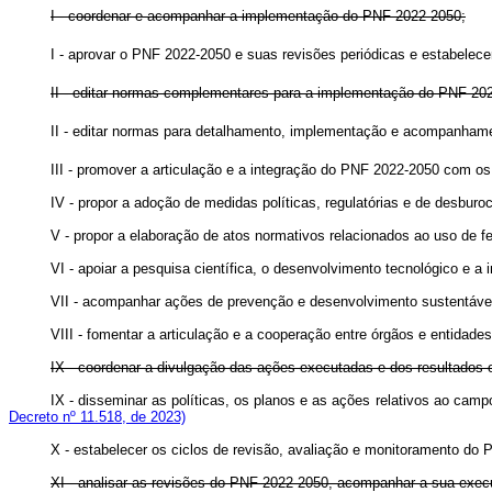
I - coordenar e acompanhar a implementação do PNF 2022-2050;
I - aprovar o PNF 2022-2050 e suas revisões periódicas e estabele
II - editar normas complementares para a implementação do PNF 20
II - editar normas para detalhamento, implementação e acompanh
III - promover a articulação e a integração do PNF 2022-2050 com os 
IV - propor a adoção de medidas políticas, regulatórias e de desburoc
V - propor a elaboração de atos normativos relacionados ao uso de fer
VI - apoiar a pesquisa científica, o desenvolvimento tecnológico e a 
VII - acompanhar ações de prevenção e desenvolvimento sustentável n
VIII - fomentar a articulação e a cooperação entre órgãos e entidades
IX - coordenar a divulgação das ações executadas e dos resultado
IX - disseminar as políticas, os planos e as ações relativos ao ca
Decreto nº 11.518, de 2023)
X - estabelecer os ciclos de revisão, avaliação e monitoramento do
XI - analisar as revisões do PNF 2022-2050, acompanhar a sua ex