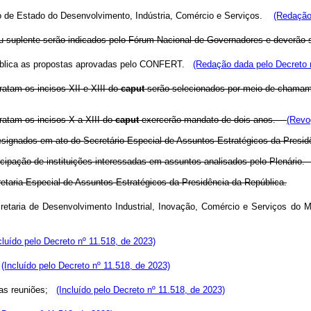
 de Estado do Desenvolvimento, Indústria, Comércio e Serviços.
(Redação
 suplente serão indicados pelo Fórum Nacional de Governadores e deverão se
ública as propostas aprovadas pelo CONFERT.
(Redação dada pelo Decreto 
tam os incisos XII e XIII do
caput
serão selecionados por meio de chamam
atam os incisos X a XIII do
caput
exercerão mandato de dois anos.
(Revo
ignados em ato do Secretário Especial de Assuntos Estratégicos da Pres
cipação de instituições interessadas em assuntos analisados pelo Plenário
taria Especial de Assuntos Estratégicos da Presidência da República.
retaria de Desenvolvimento Industrial, Inovação, Comércio e Serviços do 
cluído pelo Decreto nº 11.518, de 2023)
;
(Incluído pelo Decreto nº 11.518, de 2023)
 as reuniões;
(Incluído pelo Decreto nº 11.518, de 2023)