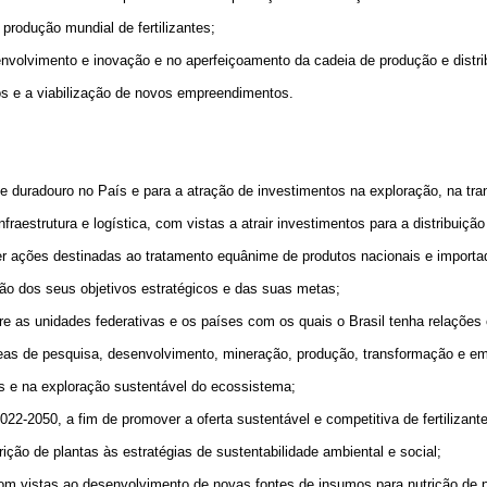
produção mundial de fertilizantes;
nvolvimento e inovação e no aperfeiçoamento da cadeia de produção e distribu
cos e a viabilização de novos empreendimentos.
 e duradouro no País e para a atração de investimentos na exploração, na tran
nfraestrutura e logística, com vistas a atrair investimentos para a distribuição
mover ações destinadas ao tratamento equânime de produtos nacionais e importa
ão dos seus objetivos estratégicos e das suas metas;
re as unidades federativas e os países com os quais o Brasil tenha relações 
eas de pesquisa, desenvolvimento, mineração, produção, transformação e em 
tes e na exploração sustentável do ecossistema;
022-2050, a fim de promover a oferta sustentável e competitiva de fertilizant
ção de plantas às estratégias de sustentabilidade ambiental e social;
com vistas ao desenvolvimento de novas fontes de insumos para nutrição de p