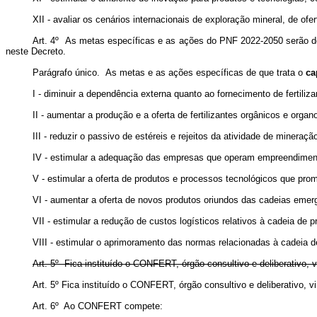
XII - avaliar os cenários internacionais de exploração mineral, de of
Art. 4º As metas específicas e as ações do PNF 2022-2050 serão det
neste Decreto.
Parágrafo único. As metas e as ações específicas de que trata o
ca
I - diminuir a dependência externa quanto ao fornecimento de fertili
II - aumentar a produção e a oferta de fertilizantes orgânicos e organ
III - reduzir o passivo de estéreis e rejeitos da atividade de mineraç
IV - estimular a adequação das empresas que operam empreendimentos 
V - estimular a oferta de produtos e processos tecnológicos que pro
VI - aumentar a oferta de novos produtos oriundos das cadeias emerge
VII - estimular a redução de custos logísticos relativos à cadeia de p
VIII - estimular o aprimoramento das normas relacionadas à cadeia de
Art. 5º Fica instituído o CONFERT, órgão consultivo e deliberativo, 
Art. 5º Fica instituído o CONFERT, órgão consultivo e deliberativo,
Art. 6º Ao CONFERT compete: