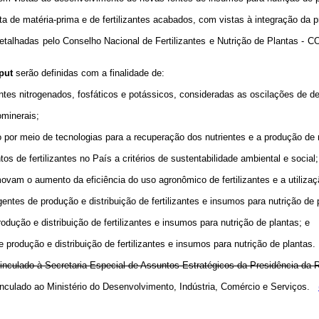
erta de matéria-prima e de fertilizantes acabados, com vistas à integração da 
alhadas pelo Conselho Nacional de Fertilizantes e Nutrição de Plantas - CO
put
serão definidas com a finalidade de:
zantes nitrogenados, fosfáticos e potássicos, consideradas as oscilações de
ominerais;
ão por meio de tecnologias para a recuperação dos nutrientes e a produção de n
de fertilizantes no País a critérios de sustentabilidade ambiental e social;
movam o aumento da eficiência do uso agronômico de fertilizantes e a utiliza
ntes de produção e distribuição de fertilizantes e insumos para nutrição de 
rodução e distribuição de fertilizantes e insumos para nutrição de plantas; e
 produção e distribuição de fertilizantes e insumos para nutrição de plantas.
vinculado à Secretaria Especial de Assuntos Estratégicos da Presidência da 
 vinculado ao Ministério do Desenvolvimento, Indústria, Comércio e Serviços.