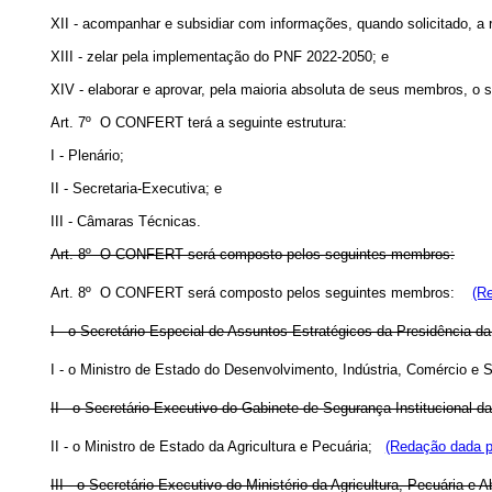
XII - acompanhar e subsidiar com informações, quando solicitado, a re
XIII - zelar pela implementação do PNF 2022-2050; e
XIV - elaborar e aprovar, pela maioria absoluta de seus membros, o s
Art. 7º O CONFERT terá a seguinte estrutura:
I - Plenário;
II - Secretaria-Executiva; e
III - Câmaras Técnicas.
Art. 8º O CONFERT será composto pelos seguintes membros:
Art. 8º O CONFERT será composto pelos seguintes membros:
(R
I - o Secretário Especial de Assuntos Estratégicos da Presidência da 
I - o Ministro de Estado do Desenvolvimento, Indústria, Comércio e 
II - o Secretário-Executivo do Gabinete de Segurança Institucional d
II - o Ministro de Estado da Agricultura e Pecuária;
(Redação dada p
III - o Secretário-Executivo do Ministério da Agricultura, Pecuária e 