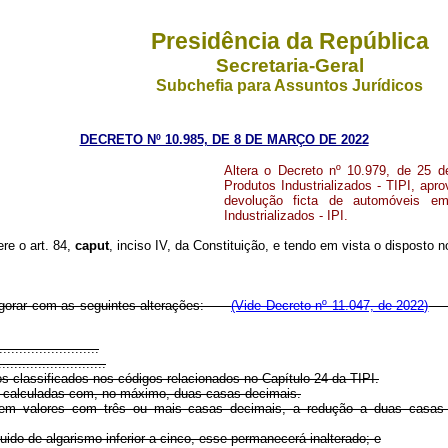
Presidência da República
Secretaria-Geral
Subchefia para Assuntos Jurídicos
DECRETO Nº 10.985, DE 8 DE MARÇO DE 2022
Altera o Decreto nº 10.979, de 25 d
Produtos Industrializados - TIPI, ap
devolução ficta de automóveis em
Industrializados - IPI.
ere o art. 84,
caput
, inciso IV, da Constituição, e tendo em vista o disposto 
vigorar com as seguintes alterações:
(Vide Decreto nº 11.047, de 2022)
.........................
...........................
s classificados nos códigos relacionados no Capítulo 24 da TIPI.
 calculadas com, no máximo, duas casas decimais.
em valores com três ou mais casas decimais, a redução a duas casas pa
ido de algarismo inferior a cinco, esse permanecerá inalterado; e