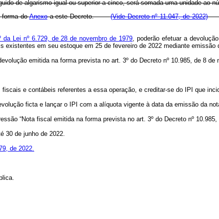
eguido de algarismo igual ou superior a cinco, será somada uma unidade ao n
a forma do
Anexo
a este Decreto.
(Vide Decreto nº 11.047, de 2022)
2º da Lei nº 6.729, de 28 de novembro de 1979
, poderão efetuar a devolução
is existentes em seu estoque em 25 de fevereiro de 2022 mediante emissão d
devolução emitida na forma prevista no art. 3º do Decreto nº 10.985, de 8 de
 fiscais e contábeis referentes a essa operação, e creditar-se do IPI que inci
volução ficta e lançar o IPI com a alíquota vigente à data da emissão da nota 
pressão “Nota fiscal emitida na forma prevista no art. 3º do Decreto nº 10.985,
té 30 de junho de 2022.
979, de 2022.
lica.