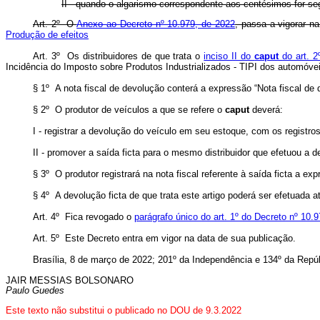
II - quando o algarismo correspondente aos centésimos for s
Art. 2º O
Anexo ao Decreto nº 10.979, de 2022
, passa a vigorar n
Produção de efeitos
Art. 3º Os distribuidores de que trata o
inciso II do
caput
do art. 
Incidência do Imposto sobre Produtos Industrializados - TIPI dos automóve
§ 1º A nota fiscal de devolução conterá a expressão “Nota fiscal de 
§ 2º O produtor de veículos a que se refere o
caput
deverá:
I - registrar a devolução do veículo em seu estoque, com os registros
II - promover a saída ficta para o mesmo distribuidor que efetuou a de
§ 3º O produtor registrará na nota fiscal referente à saída ficta a ex
§ 4º A devolução ficta de que trata este artigo poderá ser efetuada a
Art. 4º Fica revogado o
parágrafo único do art. 1º do Decreto nº 10.
Art. 5º Este Decreto entra em vigor na data de sua publicação.
Brasília, 8 de março de 2022; 201º da Independência e 134º da Repúb
JAIR MESSIAS BOLSONARO
Paulo Guedes
Este texto não substitui o publicado no DOU de 9.3.2022