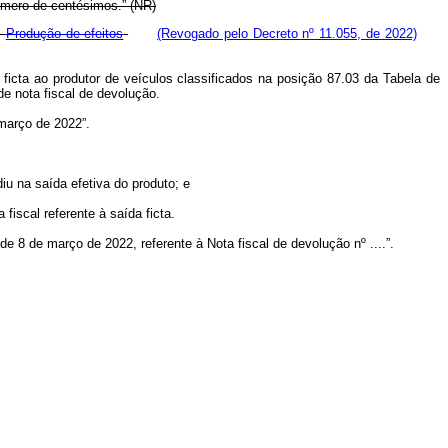
úmero de centésimos.” (NR)
Produção de efeitos
(Revogado pelo Decreto nº 11.055, de 2022)
 ficta ao produtor de veículos classificados na posição 87.03 da Tabela de
e nota fiscal de devolução.
 março de 2022”.
diu na saída efetiva do produto; e
fiscal referente à saída ficta.
 de 8 de março de 2022, referente à Nota fiscal de devolução nº ....”.