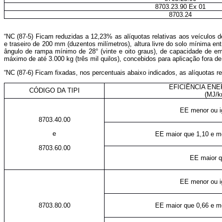
8703.23.90 Ex 01
8703.24
“NC (87-5) Ficam reduzidas a 12,23% as alíquotas relativas aos veículos d
e traseiro de 200 mm (duzentos milímetros), altura livre do solo mínima en
ângulo de rampa mínimo de 28° (vinte e oito graus), de capacidade de eme
máximo de até 3.000 kg (três mil quilos), concebidos para aplicação fora d
“NC (87-6) Ficam fixadas, nos percentuais abaixo indicados, as alíquotas r
EFICIÊNCIA ENE
CÓDIGO DA TIPI
(MJ/k
EE menor ou i
8703.40.00
e
EE maior que 1,10 e me
8703.60.00
EE maior q
EE menor ou i
8703.80.00
EE maior que 0,66 e me