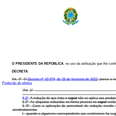
O PRESIDENTE DA REPÚBLICA
, no uso da atribuição que lhe conf
DECRETA
:
Art. 1º O
Decreto nº 10.979, de 25 de fevereiro de 2022
, passa a 
Produção de efeitos
“Art. 1º ..............................................................................
..........................................................................................
§ 1º
A redução de que trata o
caput
não se aplica aos produto
§ 2º As alíquotas reduzidas na forma prevista no
caput
serão
§ 3º Caso a aplicação do percentual de redução resulte 
arredondamento:
I - quando o algarismo correspondente aos centésimos for segu