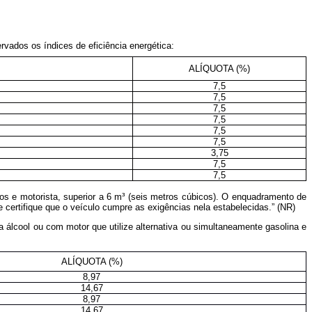
rvados os índices de eficiência energética:
ALÍQUOTA (%)
7,5
7,5
7,5
7,5
7,5
7,5
3,75
7,5
7,5
ros e motorista, superior a 6 m³ (seis metros cúbicos). O enquadramento de
certifique que o veículo cumpre as exigências nela estabelecidas.” (NR)
 álcool ou com motor que utilize alternativa ou simultaneamente gasolina e
ALÍQUOTA (%)
8,97
14,67
8,97
14,67