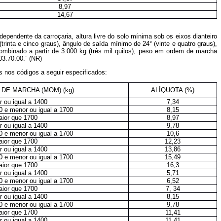
8,97
14,67
pendente da carroçaria, altura livre do solo mínima sob os eixos dianteiro
rinta e cinco graus), ângulo de saída mínimo de 24° (vinte e quatro graus),
combinado a partir de 3.000 kg (três mil quilos), peso em ordem de marcha
03.70.00.” (NR)
s nos códigos a seguir especificados:
DE MARCHA (MOM) (kg)
ALÍQUOTA (%)
ou igual a 1400
7,34
 e menor ou igual a 1700
8,15
or que 1700
8,97
ou igual a 1400
9,78
 e menor ou igual a 1700
10,6
or que 1700
12,23
ou igual a 1400
13,86
 e menor ou igual a 1700
15,49
or que 1700
16,3
ou igual a 1400
5,71
 e menor ou igual a 1700
6,52
or que 1700
7, 34
ou igual a 1400
8,15
 e menor ou igual a 1700
9,78
or que 1700
11,41
ou igual a 1400
11,41