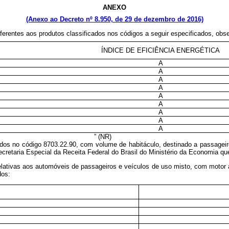
ANEXO
(Anexo ao Decreto nº 8.950, de 29 de dezembro de 2016)
ferentes aos produtos classificados nos códigos a seguir especificados, obse
ÍNDICE DE EFICIÊNCIA ENERGÉTICA
A
A
A
A
A
A
A
A
A
” (NR)
cados no código 8703.22.90, com volume de habitáculo, destinado a passagei
etaria Especial da Receita Federal do Brasil do Ministério da Economia que 
relativas aos automóveis de passageiros e veículos de uso misto, com motor a
dos: