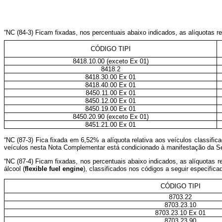
“NC (84-3) Ficam fixadas, nos percentuais abaixo indicados, as alíquotas re
CÓDIGO TIPI
8418.10.00 (exceto Ex 01)
8418.2
8418.30.00 Ex 01
8418.40.00 Ex 01
8450.11.00 Ex 01
8450.12.00 Ex 01
8450.19.00 Ex 01
8450.20.90 (exceto Ex 01)
8451.21.00 Ex 01
“NC (87-3) Fica fixada em 6,52% a alíquota relativa aos veículos classifi
veículos nesta Nota Complementar está condicionado à manifestação da Secr
“NC (87-4) Ficam fixadas, nos percentuais abaixo indicados, as alíquotas 
álcool (
flexible fuel engine
), classificados nos códigos a seguir especifica
CÓDIGO TIPI
8703.22
8703.23.10
8703.23.10 Ex 01
8703.23.90