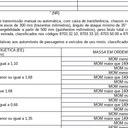
” (NR)
e transmissão manual ou automática, com caixa de transferência, chassis inde
tre eixos de 300 mm (trezentos milímetros), ângulo de ataque mínimo de 35° (t
rgebilidade a partir de 500 mm (quinhentos milímetros), peso bruto total 
e estrada, classificados nos códigos 8703.32.10, 8703.33.10, 8703.50.00 e 87
elativas aos automóveis de passageiros e veículos de uso misto, classificado
RGÉTICA (EE)
MASSA EM ORDEM 
m)
MOM menor 
gual a 1,10
MOM maior que 1400
MOM mai
MOM menor 
nor ou igual a 1,68
MOM maior que 1400
MOM mai
MOM menor 
ue 1,68
MOM maior que 1400
MOM mai
MOM menor 
gual a 0,66
MOM maior que 1400
MOM mai
MOM menor 
nor ou igual a 1,35
MOM maior que 1400
MOM mai
MOM menor 