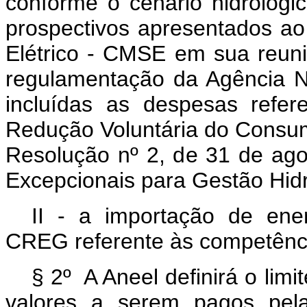
conforme o cenário hidrológic
prospectivos apresentados a
Elétrico - CMSE em sua reuni
regulamentação da Agência Na
incluídas as despesas refe
Redução Voluntária do Consumo
Resolução nº 2, de 31 de ag
Excepcionais para Gestão Hid
II - a importação de en
CREG referente às competênci
§ 2º A Aneel definirá o lim
valores a serem pagos pel