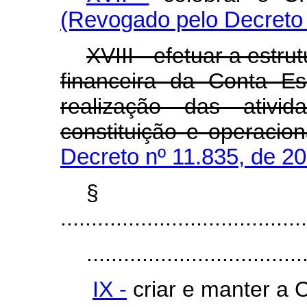
(Revogado pelo Decreto 
XVIII - efetuar a estru
financeira da Conta E
realização das ativi
constituição e operacion
Decreto nº 11.835, de 2
§
........................................
...................................
IX -
criar e manter a 