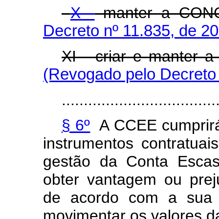
X -
manter a CON
Decreto nº 11.835, de 2
XI - criar e manter a
(Revogado pelo Decreto 
...................................
§ 6º
A CCEE cumprirá 
instrumentos contratuai
gestão da Conta Escas
obter vantagem ou prej
de acordo com a sua 
movimentar os valores d