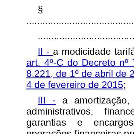
§
........................................
...................................
II -
a modicidade tarif
art. 4º-C do Decreto nº
8.221, de 1º de abril de 
4 de fevereiro de 2015;
III -
a amortização, 
administrativos, fina
garantias e encargos 
operações financeiras pr