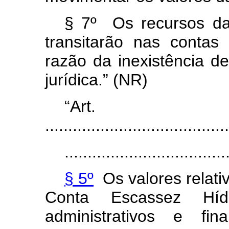
§ 7º Os recursos da
transitarão nas conta
razão da inexistência d
jurídica.” (NR)
“Ar
........................................
...................................
§ 5º
Os valores relati
Conta Escassez Hídr
administrativos e fin