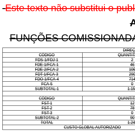
Este texto não substitui o pu
FUNÇÕES COMISSIONADA
DIRE
CÓDIGO
QUANTIT
FDS-1/FDJ-1
2
FDE-1/FCA-1
46
FDE-2/FCA-2
10
FDT-1/FCA-3
29
FDO-1/FCA-4
71
FCA-5
0
SUBTOTAL 1
1.1
CÓDIGO
QUANTIT
FST-1
12
FST-2
78
FST-3
0
SUBTOTAL 2
90
TOTAL
1.2
CUSTO GLOBAL AUTORIZADO