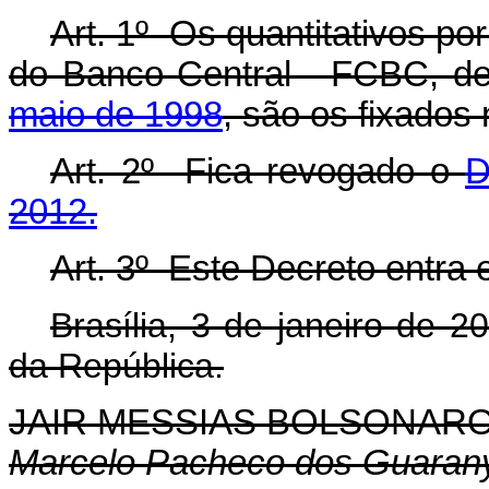
Art. 1º Os quantitativos p
do Banco Central - FCBC, de
maio de 1998
, são os fixados
Art. 2º Fica revogado o
D
2012.
Art. 3º Este Decreto entra 
Brasília, 3 de janeiro de 
da República.
JAIR MESSIAS BOLSONAR
Marcelo Pacheco dos Guaran