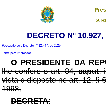
Pres
Subch
DECRETO Nº 10.927,
Revogado pelo Decreto nº 12.447, de 2025
Texto para impressão
O PRESIDENTE DA REP
lhe confere o art. 84,
caput
, 
vista o disposto no art. 12, § 
1998,
DECRETA
: