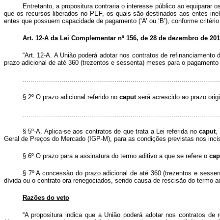
Entretanto, a propositura contraria o interesse público ao equipara
que os recursos liberados no PEF, os quais são destinados aos entes inele
entes que possuem capacidade de pagamento (‘A’ ou ‘B’), conforme critério 
Art. 12-A da Lei Complementar nº 156, de 28 de dezembro de 2016
“Art. 12-A. A União poderá adotar nos contratos de refinanciamento
prazo adicional de até 360 (trezentos e sessenta) meses para o pagamento d
....................................................................................................
§ 2º O prazo adicional referido no
caput
será acrescido ao prazo orig
....................................................................................................
§ 5º-A. Aplica-se aos contratos de que trata a Lei referida no
caput
,
Geral de Preços do Mercado (IGP-M), para as condições previstas nos incis
§ 6º O prazo para a assinatura do termo aditivo a que se refere o
cap
§ 7º A concessão do prazo adicional de até 360 (trezentos e sesse
dívida ou o contrato ora renegociados, sendo causa de rescisão do termo ad
Razões do veto
“A propositura indica que a União poderá adotar nos contratos de