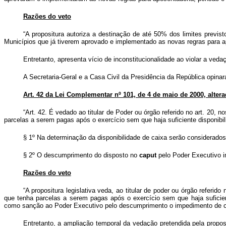
Razões do veto
“A propositura autoriza a destinação de até 50% dos limites previst
Municípios que já tiverem aprovado e implementado as novas regras para ap
Entretanto, apresenta vício de inconstitucionalidade ao violar a veda
A Secretaria-Geral e a Casa Civil da Presidência da República opinara
Art. 42 da Lei Complementar nº 101, de 4 de maio de 2000, altera
“Art. 42. É vedado ao titular de Poder ou órgão referido no art. 20,
parcelas a serem pagas após o exercício sem que haja suficiente disponibili
§ 1º Na determinação da disponibilidade de caixa serão considerad
§ 2º O descumprimento do disposto no
caput
pelo Poder Executivo i
Razões do veto
“A propositura legislativa veda, ao titular de poder ou órgão refer
que tenha parcelas a serem pagas após o exercício sem que haja suficie
como sanção ao Poder Executivo pelo descumprimento o impedimento de co
Entretanto, a ampliação temporal da vedação pretendida pela propos