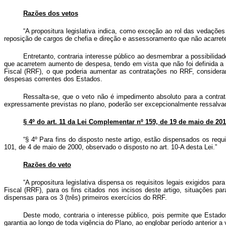
Razões dos vetos
“A propositura legislativa indica, como exceção ao rol das vedaçõe
reposição de cargos de chefia e direção e assessoramento que não acarrete
Entretanto, contraria interesse público ao desmembrar a possibilida
que acarretem aumento de despesa, tendo em vista que não foi definida a
Fiscal (RRF), o que poderia aumentar as contratações no RRF, conside
despesas correntes dos Estados.
Ressalta-se, que o veto não é impedimento absoluto para a contra
expressamente previstas no plano, poderão ser excepcionalmente ressalvadas
§ 4º do art. 11 da Lei Complementar nº 159, de 19 de maio de 201
“§ 4º Para fins do disposto neste artigo, estão dispensados os requ
101, de 4 de maio de 2000, observado o disposto no art. 10-A desta Lei.”
Razões do veto
“A propositura legislativa dispensa os requisitos legais exigidos p
Fiscal (RRF), para os fins citados nos incisos deste artigo, situações pa
dispensas para os 3 (três) primeiros exercícios do RRF.
Deste modo, contraria o interesse público, pois permite que Esta
garantia ao longo de toda vigência do Plano, ao englobar período anterior a