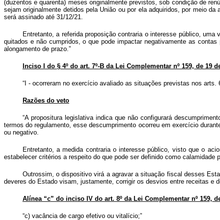
(duzentos e quarenta) meses originalmente previstos, sob condição de renú
sejam originalmente detidos pela União ou por ela adquiridos, por meio da
será assinado até 31/12/21.
Entretanto, a referida proposição contraria o interesse público, uma
quitados e não cumpridos, o que pode impactar negativamente as contas p
alongamento de prazo.”
Inciso I do § 4º do art. 7º-B da Lei Complementar nº 159, de 19 d
“I - ocorreram no exercício avaliado as situações previstas nos arts
Razões do veto
“A propositura legislativa indica que não configurará descumprime
termos do regulamento, esse descumprimento ocorreu em exercício durante
ou negativo.
Entretanto, a medida contraria o interesse público, visto que o 
estabelecer critérios a respeito do que pode ser definido como calamidade
Outrossim, o dispositivo virá a agravar a situação fiscal desses Es
deveres do Estado visam, justamente, corrigir os desvios entre receitas e
Alínea “c” do inciso IV do art. 8º da Lei Complementar nº 159, d
“c) vacância de cargo efetivo ou vitalício;”