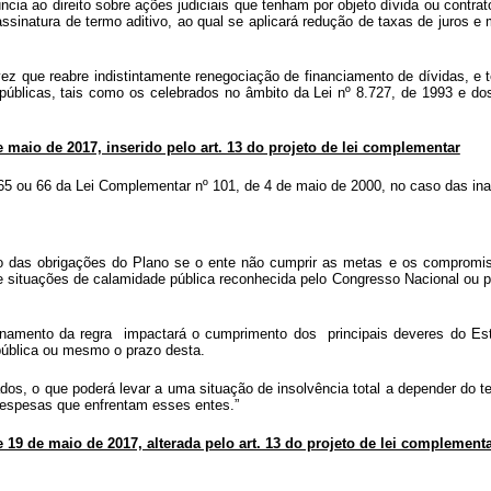
ncia ao direito sobre ações judiciais que tenham por objeto dívida ou contra
 assinatura de termo aditivo, ao qual se aplicará redução de taxas de juros
 vez que reabre indistintamente renegociação de financiamento de dívidas, e 
úblicas, tais como os celebrados no âmbito da Lei nº 8.727, de 1993 e dos
e maio de 2017, inserido pelo art. 13 do projeto de lei complementar
. 65 ou 66 da Lei Complementar nº 101, de 4 de maio de 2000, no caso das inad
nto das obrigações do Plano se o ente não cumprir as metas e os compromi
 situações de calamidade pública reconhecida pelo Congresso Nacional ou pe
acionamento da regra impactará o cumprimento dos principais deveres do E
 pública ou mesmo o prazo desta.
tados, o que poderá levar a uma situação de insolvência total a depender do
 despesas que enfrentam esses entes.”
e 19 de maio de 2017, alterada pelo art. 13 do projeto de lei complement