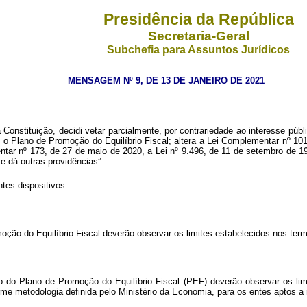
Presidência da República
Secretaria-Geral
Subchefia para Assuntos Jurídicos
MENSAGEM Nº 9, DE 13 DE JANEIRO DE 2021
 Constituição, decidi vetar parcialmente, por contrariedade ao interesse púb
 Plano de Promoção do Equilíbrio Fiscal; altera a Lei Complementar nº 10
ar nº 173, de 27 de maio de 2020, a Lei nº 9.496, de 11 de setembro de 19
 e dá outras providências”.
tes dispositivos:
ção do Equilíbrio Fiscal deverão observar os limites estabelecidos nos termo
o do Plano de Promoção do Equilíbrio Fiscal (PEF) deverão observar os limi
e metodologia definida pelo Ministério da Economia, para os entes aptos a r