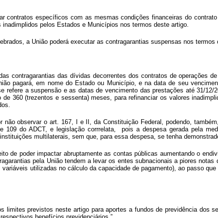
rar contratos específicos com as mesmas condições financeiras do contrato 
s inadimplidos pelos Estados e Municípios nos termos deste artigo.
elebrados, a União poderá executar as contragarantias suspensas nos termos 
s contragarantias das dívidas decorrentes dos contratos de operações de cr
nião pagará, em nome do Estado ou Município, e na data de seu venciment
e refere a suspensão e as datas de vencimento das prestações até 31/12/2020
 de 360 (trezentos e sessenta) meses, para refinanciar os valores inadimpl
dos.
por não observar o art. 167, I e II, da Constituição Federal, podendo, tamb
 e 109 do ADCT, e legislação corrrelata, pois a despesa gerada pela medi
instituições multilaterais, sem que, para essa despesa, se tenha demonstrad
speito de poder impactar abruptamente as contas públicas aumentando o endi
garantias pela União tendem a levar os entes subnacionais a piores notas 
 variáveis utilizadas no cálculo da capacidade de pagamento), ao passo qu
s limites previstos neste artigo para aportes a fundos de previdência dos s
espectivos benefícios previdenciários.”