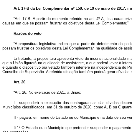
Art. 17-B da Lei Complementar nº 159, de 19 de maio de 2017, ins
“Art. 17-B. A partir do momento referido no art. 4º-A, fica caracte
causas em que se possam frustrar os objetivos desta Lei Complementar.”
Razões do veto
“A propositura legislativa indica que a partir do deferimento do 
possam frustrar os objetivos desta Lei Complementar, na qualidade de ass
Entretanto, a propositura apresenta vício de inconstitucionalidade m
que a União figurará na qualidade de assistente, o que poderá levar à int
e quando o dispositivo ora vetado também interfere na independência do Pod
Conselho de Supervisão. A referida situação também poderá gerar dúvidas 
Art. 26
“Art. 26. No exercício de 2021, a União:
I - suspenderá a execução das contragarantias das dívidas decorre
Municípios classificados, em 31 de outubro de 2020, como A, B ou C quant
II - pagará, em nome do Estado ou do Município e na data de seu ve
§ 1º O Estado ou o Município que pretender suspender o pagamento d