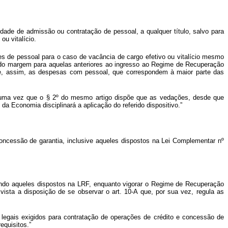
dade de admissão ou contratação de pessoal, a qualquer título, salvo para
u vitalício.
ões de pessoal para o caso de vacância de cargo efetivo ou vitalício mesmo
indo margem para aquelas anteriores ao ingresso ao Regime de Recuperação
e, assim, as despesas com pessoal, que correspondem à maior parte das
o, uma vez que o § 2º do mesmo artigo dispõe que as vedações, desde que
a Economia disciplinará a aplicação do referido dispositivo.”
 concessão de garantia, inclusive aqueles dispostos na Lei Complementar nº
cluindo aqueles dispostos na LRF, enquanto vigorar o Regime de Recuperação
 vista a disposição de se observar o art. 10-A que, por sua vez, regula as
legais exigidos para contratação de operações de crédito e concessão de
equisitos.”