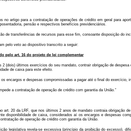
os no artigo para a contratação de operações de crédito em geral para apor
osentadoria, pensão e respectivos benefícios previdenciários.
ção de transferências de recursos para esse fim, consoante disposição do inci
m pelo veto ao dispositivo transcrito a seguir:
do pelo art. 16 do projeto de lei complementar
 nos 2 (dois) últimos exercícios do seu mandato, contrair obrigação de despe
dade de caixa para este efeito.
os os encargos e despesas compromissadas a pagar até o final do exercício,
mpede a contratação de operação de crédito com garantia da União.”
ido no art. 20 da LRF, que nos últimos 2 anos de mandato contraia obrigação
nte disponibilidade de caixa, considerados aí os encargos e despesas com
ntratação de operação de crédito com garantia da União.
ição legislativa revela-se excessiva (princípio da proibição do excesso), d