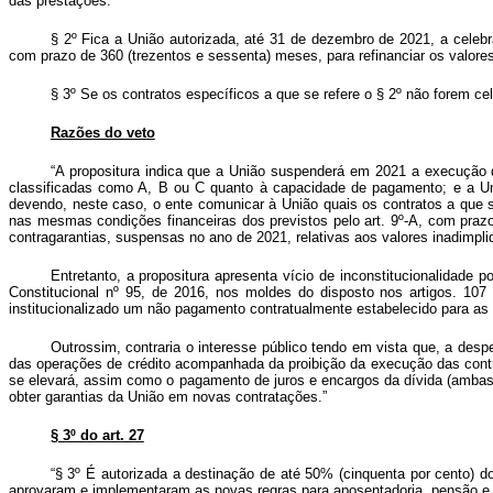
das prestações.
§ 2º Fica a União autorizada, até 31 de dezembro de 2021, a celeb
com prazo de 360 (trezentos e sessenta) meses, para refinanciar os valore
§ 3º Se os contratos específicos a que se refere o § 2º não forem c
Razões do veto
“A propositura indica que a União suspenderá em 2021 a execução da
classificadas como A, B ou C quanto à capacidade de pagamento; e a U
devendo, neste caso, o ente comunicar à União quais os contratos a que s
nas mesmas condições financeiras dos previstos pelo art. 9º-A, com prazo
contragarantias, suspensas no ano de 2021, relativas aos valores inadimpli
Entretanto, a propositura apresenta vício de inconstitucionalidade 
Constitucional nº 95, de 2016, nos moldes do disposto nos artigos. 107
institucionalizado um não pagamento contratualmente estabelecido para as 
Outrossim, contraria o interesse público tendo em vista que, a de
das operações de crédito acompanhada da proibição da execução das contra
se elevará, assim como o pagamento de juros e encargos da dívida (ambas
obter garantias da União em novas contratações.”
§ 3º do art. 27
“§ 3º É autorizada a destinação de até 50% (cinquenta por cento) do
aprovaram e implementaram as novas regras para aposentadoria, pensão e r