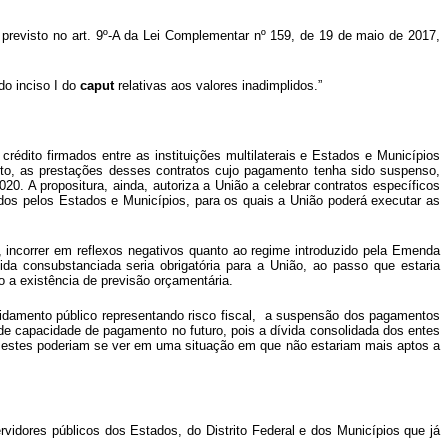
previsto no art. 9º-A da Lei Complementar nº 159, de 19 de maio de 2017,
do inciso I do
caput
relativas aos valores inadimplidos.”
édito firmados entre as instituições multilaterais e Estados e Municípios
o, as prestações desses contratos cujo pagamento tenha sido suspenso,
. A propositura, ainda, autoriza a União a celebrar contratos específicos
idos pelos Estados e Municípios, para os quais a União poderá executar as
ém, incorrer em reflexos negativos quanto ao regime introduzido pela Emenda
da consubstanciada seria obrigatória para a União, ao passo que estaria
o a existência de previsão orçamentária.
vidamento público representando risco fiscal, a suspensão dos pagamentos
de capacidade de pagamento no futuro, pois a dívida consolidada dos entes
e estes poderiam se ver em uma situação em que não estariam mais aptos a
ervidores públicos dos Estados, do Distrito Federal e dos Municípios que já