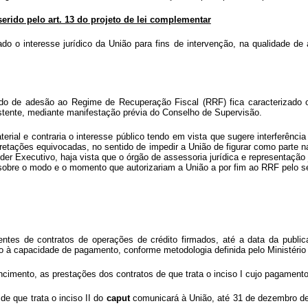
erido pelo art. 13 do projeto de lei complementar
rizado o interesse jurídico da União para fins de intervenção, na qualidade
pedido de adesão ao Regime de Recuperação Fiscal (RRF) fica caracterizado 
istente, mediante manifestação prévia do Conselho de Supervisão.
aterial e contraria o interesse público tendo em vista que sugere interferênc
erpretações equivocadas, no sentido de impedir a União de figurar como part
er Executivo, haja vista que o órgão de assessoria jurídica e representação 
sobre o modo e o momento que autorizariam a União a por fim ao RRF pelo s
ntes de contratos de operações de crédito firmados, até a data da publica
o à capacidade de pagamento, conforme metodologia definida pelo Ministéri
ncimento, as prestações dos contratos de que trata o inciso I cujo pagament
e que trata o inciso II do
caput
comunicará à União, até 31 de dezembro de