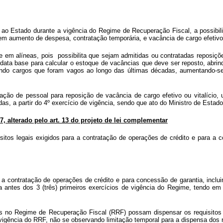
s ao Estado durante a vigência do Regime de Recuperação Fiscal, a possibili
m aumento de despesa, contratação temporária, e vacância de cargo efetivo o
de em alíneas, pois possibilita que sejam admitidas ou contratadas reposiç
 data base para calcular o estoque de vacâncias que deve ser reposto, abr
rando cargos que foram vagos ao longo das últimas décadas, aumentando-s
tação de pessoal para reposição de vacância de cargo efetivo ou vitalíci
, a partir do 4º exercício de vigência, sendo que ato do Ministro de Estado d
7, alterado pelo art. 13 do projeto de lei complementar
isitos legais exigidos para a contratação de operações de crédito e para a
ara a contratação de operações de crédito e para concessão de garantia, in
ra antes dos 3 (três) primeiros exercícios de vigência do Regime, tendo em
dos no Regime de Recuperação Fiscal (RRF) possam dispensar os requisitos 
 vigência do RRF, não se observando limitação temporal para a dispensa dos r