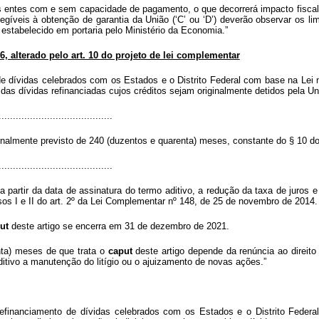
r os entes com e sem capacidade de pagamento, o que decorrerá impacto fisc
gíveis à obtenção de garantia da União (‘C’ ou ‘D’) deverão observar os li
estabelecido em portaria pelo Ministério da Economia.”
, alterado pelo art. 10 do projeto de lei complementar
 de dívidas celebrados com os Estados e o Distrito Federal com base na Lei 
as dívidas refinanciadas cujos créditos sejam originalmente detidos pela Uni
........................................
inalmente previsto de 240 (duzentos e quarenta) meses, constante do § 10 do 
........................................
 a partir da data de assinatura do termo aditivo, a redução da taxa de juro
os I e II do art. 2º da Lei Complementar nº 148, de 25 de novembro de 2014.
ut
deste artigo se encerra em 31 de dezembro de 2021.
nta) meses de que trata o
caput
deste artigo depende da renúncia ao direito
itivo a manutenção do litígio ou o ajuizamento de novas ações.”
 refinanciamento de dívidas celebrados com os Estados e o Distrito Federa