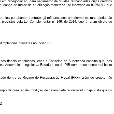
to em renegociação, para pagamento de dívidas refinanciadas cujos créditos
 e mudança de índice de atualização monetária (se indexado ao IGPM-M), que
termina por abarcar contratos já refinanciados anteriormente, mas ainda não
 previstos pela Lei Complementar nº 148, de 2014, que já foram objeto de
implências previstas no inciso III.”
ssos fiscais estipulados, caso o Conselho de Supervisão conclua que, nos
la Assembleia Legislativa Estadual, ou de PIB com crescimento real baixo
stado dentro do Regime de Recuperação Fiscal (RRF), além do projeto não
 tempo de duração da condição de calamidade reconhecido, haja vista que os
ar