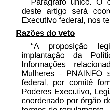
Parágrafo único. O 
deste artigo será coo
Executivo federal, nos t
Razões do veto
“A proposição leg
implantação da Polí
Informações relacion
Mulheres - PNAINFO s
federal, por comitê fo
Poderes Executivo, Legis
coordenado por órgão do
termos do regulamento.