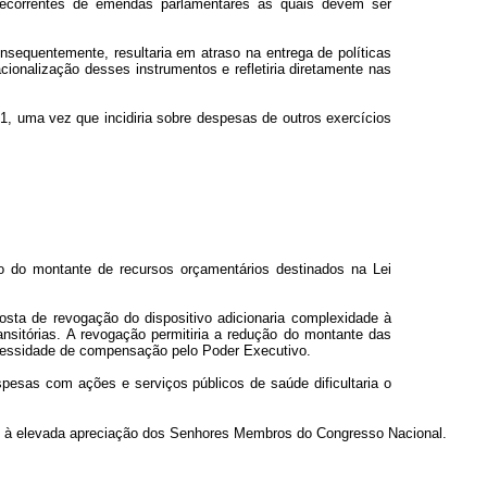
decorrentes de emendas parlamentares as quais devem ser
nsequentemente, resultaria em atraso na entrega de políticas
ionalização desses instrumentos e refletiria diretamente nas
021, uma vez que incidiria sobre despesas de outros exercícios
ção do montante de recursos orçamentários destinados na Lei
oposta de revogação do dispositivo adicionaria complexidade à
nsitórias. A revogação permitiria a redução do montante das
ecessidade de compensação pelo Poder Executivo.
pesas com ações e serviços públicos de saúde dificultaria o
to à elevada apreciação dos Senhores Membros do Congresso Nacional.