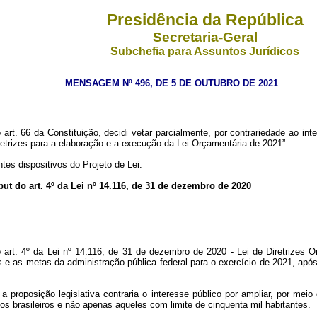
Presidência da República
Secretaria-Geral
Subchefia para Assuntos Jurídicos
MENSAGEM Nº 496, DE 5 DE OUTUBRO DE 2021
t. 66 da Constituição, decidi vetar parcialmente, por contrariedade ao int
retrizes para a elaboração e a execução da Lei Orçamentária de 2021”.
es dispositivos do Projeto de Lei:
aput do art. 4º da Lei nº 14.116, de 31 de dezembro de 2020
 art. 4º da Lei nº 14.116, de 31 de dezembro de 2020 - Lei de Diretrizes 
s e as metas da administração pública federal para o exercício de 2021, ap
 a proposição legislativa contraria o interesse público por ampliar, por me
s brasileiros e não apenas aqueles com limite de cinquenta mil habitantes.