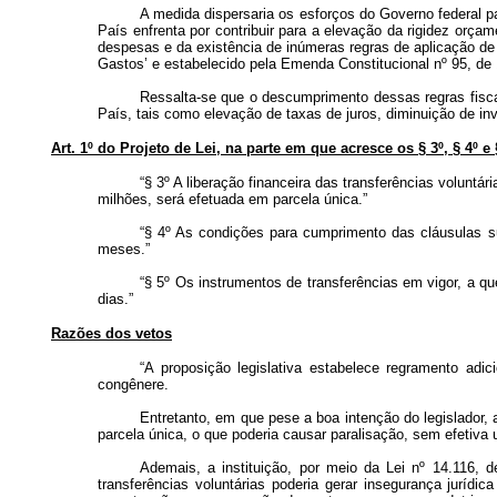
A medida dispersaria os esforços do Governo federal pa
País enfrenta por contribuir para a elevação da rigidez orça
despesas e da existência de inúmeras regras de aplicação de
Gastos’ e estabelecido pela Emenda Constitucional nº 95, de 
Ressalta-se que o descumprimento dessas regras fisca
País, tais como elevação de taxas de juros, diminuição de in
Art. 1º do Projeto de Lei, na parte em que acresce os § 3º, § 4º e
“§ 3º A liberação financeira das transferências volunt
milhões, será efetuada em parcela única.”
“§ 4º As condições para cumprimento das cláusulas su
meses.”
“§ 5º Os instrumentos de transferências em vigor, a q
dias.”
Razões dos vetos
“A proposição legislativa estabelece regramento adic
congênere.
Entretanto, em que pese a boa intenção do legislador, a
parcela única, o que poderia causar paralisação, sem efetiva u
Ademais, a instituição, por meio da Lei nº 14.116, 
transferências voluntárias poderia gerar insegurança jurí