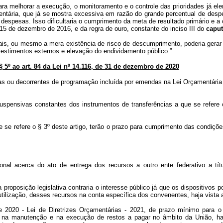
ra melhorar a execução, o monitoramento e o controle das prioridades já elen
mentária, que já se mostra excessiva em razão do grande percentual de desp
 despesas. Isso dificultaria o cumprimento da meta de resultado primário e 
15 de dezembro de 2016, e da regra de ouro, constante do inciso III do
capu
is, ou mesmo a mera existência de risco de descumprimento, poderia gerar
vestimentos externos e elevação do endividamento público.”
 § 5º ao art. 84 da Lei nº 14.116, de 31 de dezembro de 2020
árias ou decorrentes de programação incluída por emendas na Lei Orçamentária
spensivas constantes dos instrumentos de transferências a que se refere o 
ue se refere o § 3º deste artigo, terão o prazo para cumprimento das condiç
ional acerca do ato de entrega dos recursos a outro ente federativo a títu
 proposição legislativa contraria o interesse público já que os dispositivos 
tilização, desses recursos na conta específica dos convenentes, haja vista a 
de 2020 - Lei de Diretrizes Orçamentárias - 2021, de prazo mínimo para
dica na manutenção e na execução de restos a pagar no âmbito da União, ha