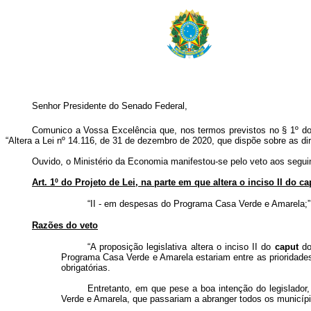
Senhor Presidente do Senado Federal,
Comunico a Vossa Excelência que, nos termos previstos no § 1º do ar
“Altera a Lei nº 14.116, de 31 de dezembro de 2020, que dispõe sobre as di
Ouvido, o Ministério da Economia manifestou-se pelo veto aos seguint
Art. 1º do Projeto de Lei, na parte em que altera o inciso II do c
“II - em despesas do Programa Casa Verde e Amarela;”
Razões do veto
“A proposição legislativa altera o inciso II do
caput
do
Programa Casa Verde e Amarela estariam entre as prioridade
obrigatórias.
Entretanto, em que pese a boa intenção do legislador,
Verde e Amarela, que passariam a abranger todos os município