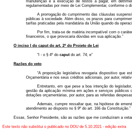
manutenção e a execução de restos a pagar, em detrimen
regulamentadas por meio de Lei Complementar, conforme o disp
A prorrogação do cumprimento das cláusulas suspensiva
públicas à sociedade. Além disso, os prazos para cumpriment
tarifas praticadas pela mandatária da União quando da operac
Por fim, trata-se de matéria incompatível com o caráte
financeiros, o que provocaria dúvidas em sua aplicação.”
O inciso I do caput do art. 2º do Projeto de Lei
“I - o § 4º do
caput
do art. 74; e”
Razões do veto
“A proposição legislativa revogaria dispositivo que 
Orçamentária e nos seus créditos adicionais, por autor, relat
Entretanto, em que pese a boa intenção do legislador,
gestão da aplicação mínima em ações e serviços públicos de
dotações orçamentárias, por autor, para as referidas despe
Ademais, cumpre ressaltar que, na hipótese de emenda
atendimento ao disposto no § 9º do art. 166 da Constituição.”
Essas, Senhor Presidente, são as razões que me conduziram a veta
Este texto não substitui o publicado no DOU de 5.10.2021 - edição extra