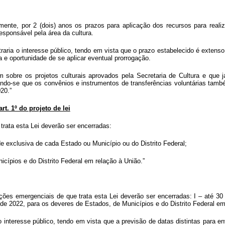
amente, por 2 (dois) anos os prazos para aplicação dos recursos para reali
esponsável pela área da cultura.
raria o interesse público, tendo em vista que o prazo estabelecido é extens
 e oportunidade de se aplicar eventual prorrogação.
am sobre os projetos culturais aprovados pela Secretaria de Cultura e que
ando-se que os convênios e instrumentos de transferências voluntárias tamb
20.”
rt. 1º do projeto de lei
rata esta Lei deverão ser encerradas:
e exclusiva de cada Estado ou Município ou do Distrito Federal;
cípios e do Distrito Federal em relação à União.”
ações emergenciais de que trata esta Lei deverão ser encerradas: I – até 3
 de 2022, para os deveres de Estados, de Municípios e do Distrito Federal em
 o interesse público, tendo em vista que a previsão de datas distintas para 