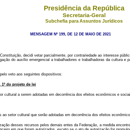
Presidência da República
Secretaria-Geral
Subchefia para Assuntos Jurídicos
MENSAGEM Nº 199, DE 12 DE MAIO DE 2021
 Constituição, decidi
vetar parcialmente, por contrariedade ao interesse públic
gação do auxílio emergencial a trabalhadores e trabalhadoras da cultura e pa
elo veto aos seguintes dispositivos:
 1º do projeto de lei
tor cultural a serem adotadas em decorrência dos efeitos econômicos e socia
as ao setor cultural que serão adotadas em decorrência dos efeitos econômi
tilização desses recursos pelos demais entes da Federação, a medida encontra
anceiro em que foram autorizados, exceto se o ato de autorização for promul