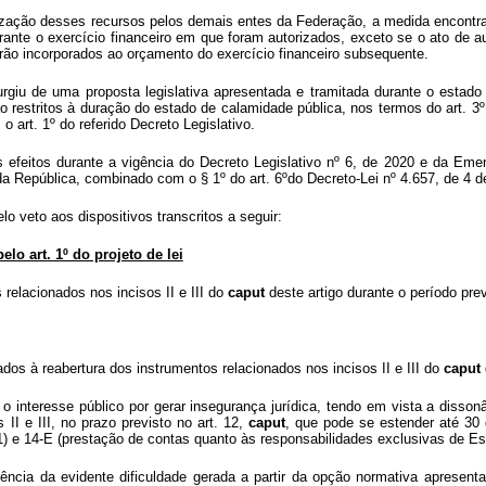
tilização desses recursos pelos demais entes da Federação, a medida encontra
rante o exercício financeiro em que foram autorizados, exceto se o ato de a
serão incorporados ao orçamento do exercício financeiro subsequente.
rgiu de uma proposta legislativa apresentada e tramitada durante o estad
são restritos à duração do estado de calamidade pública, nos termos do art
art. 1º do referido Decreto Legislativo.
efeitos durante a vigência do Decreto Legislativo nº 6, de 2020 e da Emend
o da República, combinado com o § 1º do art. 6ºdo Decreto-Lei nº 4.657, de 4 d
lo veto aos dispositivos transcritos a seguir:
elo art. 1º do projeto de lei
relacionados nos incisos II e III do
caput
deste artigo durante o período pre
ados à reabertura dos instrumentos relacionados nos incisos II e III do
caput
 interesse público por gerar insegurança jurídica, tendo em vista a dissonân
 II e III, no prazo previsto no art. 12,
caput
, que pode se estender até 30 
) e 14-E (prestação de contas quanto às responsabilidades exclusivas de Esta
ência da evidente dificuldade gerada a partir da opção normativa apresent