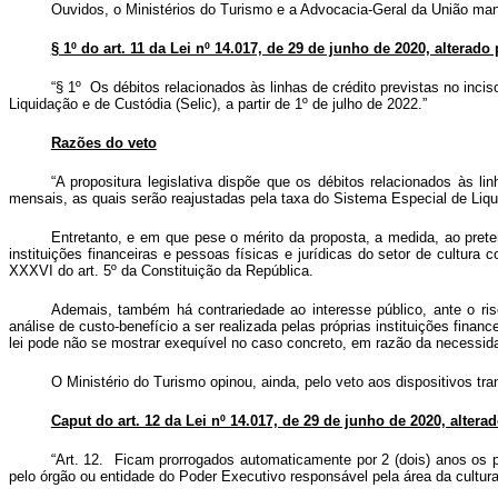
Ouvidos, o Ministérios do Turismo e a Advocacia-Geral da União mani
§ 1º do art. 11 da Lei nº 14.017, de 29 de junho de 2020, alterado p
“§ 1º Os débitos relacionados às linhas de crédito previstas no incis
Liquidação e de Custódia (Selic), a partir de 1º de julho de 2022.”
Razões do veto
“A propositura legislativa dispõe que os débitos relacionados às 
mensais, as quais serão reajustadas pela taxa do Sistema Especial de Liquid
Entretanto, e em que pese o mérito da proposta, a medida, ao pretend
instituições financeiras e pessoas físicas e jurídicas do setor de cultura
XXXVI do art. 5º da Constituição da República.
Ademais, também há contrariedade ao interesse público, ante o ris
análise de custo-benefício a ser realizada pelas próprias instituições fin
lei pode não se mostrar exequível no caso concreto, em razão da necessida
O Ministério do Turismo opinou, ainda, pelo veto aos dispositivos tra
Caput do art. 12 da Lei nº 14.017, de 29 de junho de 2020, alterado
“Art. 12. Ficam prorrogados automaticamente por 2 (dois) anos os pr
pelo órgão ou entidade do Poder Executivo responsável pela área da cultura