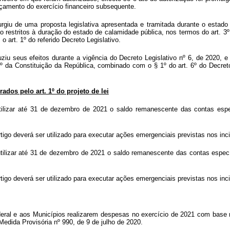
orçamento do exercício financeiro subsequente.
rgiu de uma proposta legislativa apresentada e tramitada durante o estad
são restritos à duração do estado de calamidade pública, nos termos do art
art. 1º do referido Decreto Legislativo.
iu seus efeitos durante a vigência do Decreto Legislativo nº 6, de 2020, e
t. 5º da Constituição da República, combinado com o § 1º do art. 6º do Decr
rados pelo art. 1º do projeto de lei
utilizar até 31 de dezembro de 2021 o saldo remanescente das contas espe
tigo deverá ser utilizado para executar ações emergenciais previstas nos inci
utilizar até 31 de dezembro de 2021 o saldo remanescente das contas especí
tigo deverá ser utilizado para executar ações emergenciais previstas nos inci
deral e aos Municípios realizarem despesas no exercício de 2021 com base no
Medida Provisória nº 990, de 9 de julho de 2020.