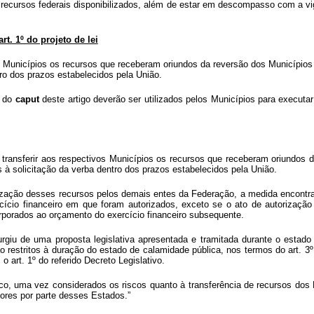
s recursos federais disponibilizados, além de estar em descompasso com a v
rt. 1º do projeto de lei
os Municípios os recursos que receberam oriundos da reversão dos Municípios
ro dos prazos estabelecidos pela União.
s do
caput
deste artigo deverão ser utilizados pelos Municípios para executar
a transferir aos respectivos Municípios os recursos que receberam oriundos 
 à solicitação da verba dentro dos prazos estabelecidos pela União.
tilização desses recursos pelos demais entes da Federação, a medida encontra
rcício financeiro em que foram autorizados, exceto se o ato de autorização
corporados ao orçamento do exercício financeiro subsequente.
rgiu de uma proposta legislativa apresentada e tramitada durante o estad
são restritos à duração do estado de calamidade pública, nos termos do art
art. 1º do referido Decreto Legislativo.
ico, uma vez considerados os riscos quanto à transferência de recursos dos
lores por parte desses Estados.”