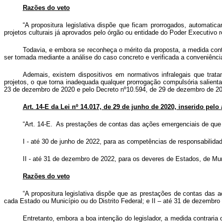
Razões do veto
“A propositura legislativa dispõe que ficam prorrogados, automatic
projetos culturais já aprovados pelo órgão ou entidade do Poder Executivo r
Todavia, e embora se reconheça o mérito da proposta, a medida cont
ser tomada mediante a análise do caso concreto e verificada a conveniência
Ademais, existem dispositivos em normativos infralegais que trat
projetos, o que torna inadequada qualquer prorrogação compulsória salient
23 de dezembro de 2020 e pelo Decreto nº10.594, de 29 de dezembro de 20
Art. 14-E da Lei nº 14.017, de 29 de junho de 2020, inserido pelo a
“Art. 14-E. As prestações de contas das ações emergenciais de que t
I - até 30 de junho de 2022, para as competências de responsabilidad
II - até 31 de dezembro de 2022, para os deveres de Estados, de Muni
Razões do veto
“A propositura legislativa dispõe que as prestações de contas das 
cada Estado ou Município ou do Distrito Federal; e II – até 31 de dezembro
Entretanto, embora a boa intenção do legislador, a medida contraria