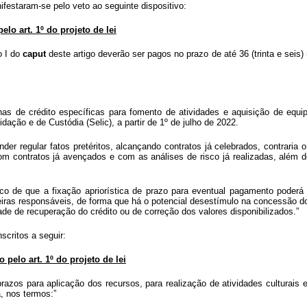
festaram-se pelo veto ao seguinte dispositivo:
elo art. 1º do projeto de lei
o I do
caput
deste artigo deverão ser pagos no prazo de até 36 (trinta e sei
linhas de crédito específicas para fomento de atividades e aquisição de eq
ação e de Custódia (Selic), a partir de 1º de julho de 2022.
er regular fatos pretéritos, alcançando contratos já celebrados, contraria o
 com contratos já avençados e com as análises de risco já realizadas, além d
co de que a fixação apriorística de prazo para eventual pagamento poderá 
anceiras responsáveis, de forma que há o potencial desestímulo na concessão d
de de recuperação do crédito ou de correção dos valores disponibilizados.”
nscritos a seguir:
 pelo art. 1º do projeto de lei
azos para aplicação dos recursos, para realização de atividades culturais e
, nos termos:”