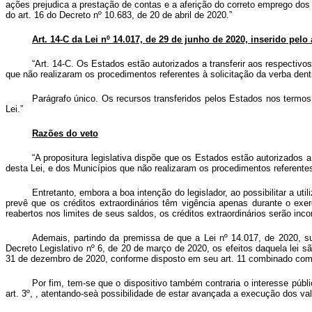
ações prejudica a prestação de contas e a aferição do correto emprego do
do art. 16 do Decreto nº 10.683, de 20 de abril de 2020.”
Art. 14-C da Lei nº 14.017, de 29 de junho de 2020, inserido pelo a
“Art. 14-C. Os Estados estão autorizados a transferir aos respectiv
que não realizaram os procedimentos referentes à solicitação da verba dent
Parágrafo único. Os recursos transferidos pelos Estados nos termo
Lei.”
Razões do veto
“A propositura legislativa dispõe que os Estados estão autorizados 
desta Lei, e dos Municípios que não realizaram os procedimentos referentes
Entretanto, embora a boa intenção do legislador, ao possibilitar a u
prevê que os créditos extraordinários têm vigência apenas durante o exe
reabertos nos limites de seus saldos, os créditos extraordinários serão in
Ademais, partindo da premissa de que a Lei nº 14.017, de 2020, su
Decreto Legislativo nº 6, de 20 de março de 2020, os efeitos daquela lei 
31 de dezembro de 2020, conforme disposto em seu art. 11 combinado com o 
Por fim, tem-se que o dispositivo também contraria o interesse públ
art. 3º, , atentando-seà possibilidade de estar avançada a execução dos va