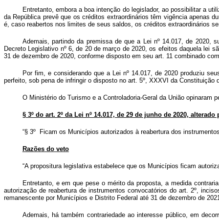
Entretanto, embora a boa intenção do legislador, ao possibilitar a u
da República prevê que os créditos extraordinários têm vigência apenas du
é, caso reabertos nos limites de seus saldos, os créditos extraordinários 
Ademais, partindo da premissa de que a Lei nº 14.017, de 2020, su
Decreto Legislativo nº 6, de 20 de março de 2020, os efeitos daquela lei 
31 de dezembro de 2020, conforme disposto em seu art. 11 combinado com o 
Por fim, e considerando que a Lei nº 14.017, de 2020 produziu seus 
perfeito, sob pena de infringir o disposto no art. 5º, XXXVI da Constituiçã
O Ministério do Turismo e a Controladoria-Geral da União opinaram pe
§ 3º do art. 2º da Lei nº 14.017, de 29 de junho de 2020, alterado p
“§ 3º Ficam os Municípios autorizados à reabertura dos instrumentos 
Razões do veto
“A propositura legislativa estabelece que os Municípios ficam autoriz
Entretanto, e em que pese o mérito da proposta, a medida contraria o
autorização de reabertura de instrumentos convocatórios do art. 2º, incisos
remanescente por Municípios e Distrito Federal até 31 de dezembro de 2021
Ademais, há também contrariedade ao interesse público, em decorr