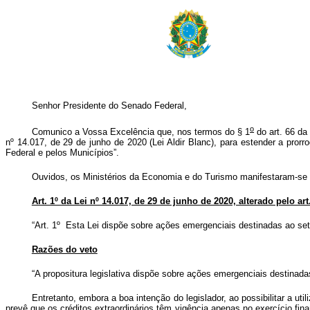
Senhor Presidente do Senado Federal,
o
Comunico a Vossa Excelência que, nos termos do § 1
do art. 66 da
nº 14.017, de 29 de junho de 2020 (Lei Aldir
Blanc), para estender a prorro
Federal e pelos Municípios”.
Ouvidos, os Ministérios da Economia e do Turismo manifestaram-se p
Art. 1º da Lei nº 14.017, de 29 de junho de 2020, alterado pelo art.
“Art. 1º Esta Lei dispõe sobre ações emergenciais destinadas ao se
Razões do veto
“A propositura legislativa dispõe sobre ações emergenciais destinad
Entretanto, embora a boa intenção do legislador, ao possibilitar a u
prevê que os créditos extraordinários têm vigência apenas no exercício fin