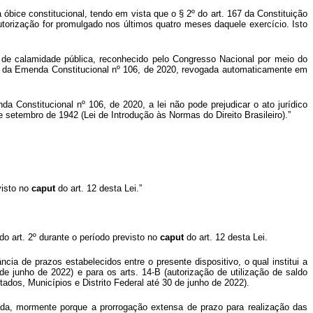
 óbice constitucional, tendo em vista que o § 2º do art. 167 da Constituição
utorização for promulgado nos últimos quatro meses daquele exercício. Isto
o de calamidade pública, reconhecido pelo Congresso Nacional por meio do
. 3º da Emenda Constitucional nº 106, de 2020, revogada automaticamente em
a Constitucional nº 106, de 2020, a lei não pode prejudicar o ato jurídico
e setembro de 1942 (Lei de Introdução às Normas do Direito Brasileiro).”
visto no
caput
do art. 12 desta Lei.”
do art. 2º durante o período previsto no
caput
do art. 12 desta Lei.
cia de prazos estabelecidos entre o presente dispositivo, o qual institui a
de junho de 2022) e para os arts. 14-B (autorização de utilização de saldo
dos, Municípios e Distrito Federal até 30 de junho de 2022).
ada, mormente porque a prorrogação extensa de prazo para realização das