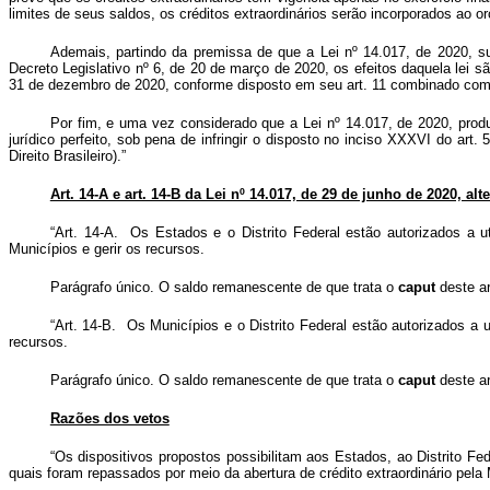
limites de seus saldos, os créditos extraordinários serão incorporados ao 
Ademais, partindo da premissa de que a Lei nº 14.017, de 2020, su
Decreto Legislativo nº 6, de 20 de março de 2020, os efeitos daquela lei 
31 de dezembro de 2020, conforme disposto em seu art. 11 combinado com o 
Por fim, e uma vez considerado que a Lei nº 14.017, de 2020, produz
jurídico perfeito, sob pena de infringir o disposto no inciso XXXVI do ar
Direito Brasileiro).”
Art. 14-A e art. 14-B da Lei nº 14.017, de 29 de junho de 2020, alte
“Art. 14-A. Os Estados e o Distrito Federal estão autorizados a 
Municípios e gerir os recursos.
Parágrafo único. O saldo remanescente de que trata o
caput
deste ar
“Art. 14-B. Os Municípios e o Distrito Federal estão autorizados a 
recursos.
Parágrafo único. O saldo remanescente de que trata o
caput
deste ar
Razões dos vetos
“Os dispositivos propostos possibilitam aos Estados, ao Distrito Fe
quais foram repassados por meio da abertura de crédito extraordinário pela 