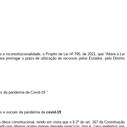
o
o e inconstitucionalidade, o Projeto de Lei n
795, de 2021, que “Altera a Lei
ra prorrogar o prazo de utilização de recursos pelos Estados, pelo Distrito
is da pandemia da Covid-19.”
cos e sociais da pandemia da
covid-19
.
 óbice constitucional, tendo em vista que o § 2º do art. 167 da Constituição
gado nos últimos quatro meses daquele exercício. Isto é, caso reabertos nos