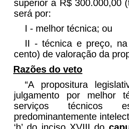
superior a R$ 300.000,00 (t
será por:
I - melhor técnica; ou
II - técnica e preço, n
cento) de valoração da prop
Razões do veto
“A propositura legisla
julgamento por melhor t
serviços técnicos e
predominantemente intelectua
‘h’ do inciso XVIII do
capu