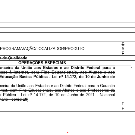
E
PROGRAMA/AÇÃO/LOCALIZADOR/PRODUTO
S
F
a de Qualidade
OPERAÇÕES ESPECIAIS
anceira da União aos Estados e ao Distrito Federal para a
esso à Internet, com Fins Educacionais, aos Alunos e aos
Educação Básica Pública - Lei nº 14.172, de 10 de Junho de
nceira da União aos Estados e ao Distrito Federal para a Garantia
ernet, com Fins Educacionais, aos Alunos e aos Professores da
 Pública - Lei nº 14.172, de 10 de Junho de 2021 - Nacional
nário -
covid-19
)
F
F
*