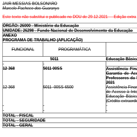
JAIR MESSIAS BOLSONARO
Marcelo Pacheco dos Guaranys
Este texto não substitui o publicado no DOU de 29.12.2021 - Edição extra
ÓRGÃO: 26000 - Ministério da Educação
UNIDADE: 26298 - Fundo Nacional de Desenvolvimento da Educação
ANEXO
PROGRAMA DE TRABALHO (APLICAÇÃO)
FUNCIONAL
PROGRAMÁTICA
5011
Educação Básic
12 368
5011 00SS
Assistência Fin
Garantia de Ac
Professores da 
2021
12 368
5011 00SS 6500
Assistência Fina
de Acesso à Int
Educação Básica
(Crédito extraordi
TOTAL - FISCAL
TOTAL - SEGURIDADE
TOTAL - GERAL