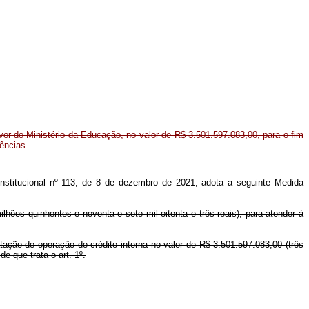
avor do Ministério da Educação, no valor de R$ 3.501.597.083,00, para o fim
dências.
onstitucional nº 113, de 8 de dezembro de 2021, adota a seguinte Medida
lhões quinhentos e noventa e sete mil oitenta e três reais), para atender à
atação de operação de crédito interna no valor de R$ 3.501.597.083,00 (três
e que trata o art. 1º.