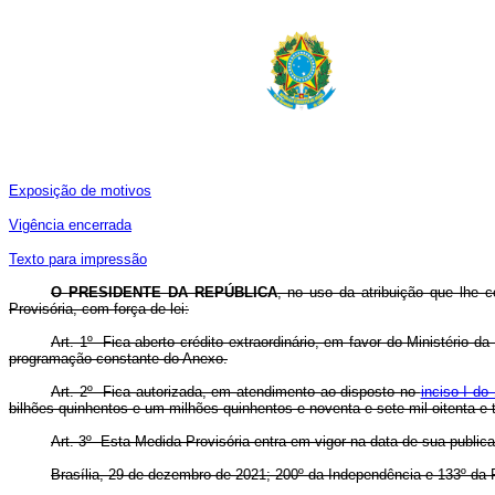
Exposição de motivos
Vigência encerrada
Texto para impressão
O
PRESIDENTE DA REPÚBLICA
, no uso da atribuição que lhe 
Provisória, com força de lei:
Art. 1º Fica aberto crédito extraordinário, em favor do Ministério d
programação constante do Anexo.
Art. 2º Fica autorizada, em atendimento ao disposto no
inciso I do
bilhões quinhentos e um milhões quinhentos e noventa e sete mil oitenta e t
Art. 3º Esta Medida Provisória entra em vigor na data de sua public
Brasília, 29 de dezembro de 2021; 200º da Independência e 133º da 