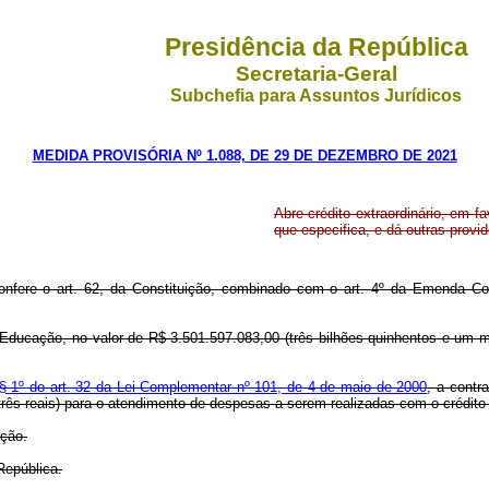
Presidência da República
Secretaria-Geral
Subchefia para Assuntos Jurídicos
MEDIDA PROVISÓRIA Nº 1.088, DE 29 DE DEZEMBRO DE 2021
Abre crédito extraordinário, em f
que especifica, e dá outras provi
confere o art. 62, da Constituição, combinado com o art. 4º da Emenda C
a Educação, no valor de R$ 3.501.597.083,00 (três bilhões quinhentos e um mi
 § 1º do art. 32 da Lei Complementar nº 101, de 4 de maio de 2000
, a contr
rês reais) para o atendimento de despesas a serem realizadas com o crédito d
ação.
República.