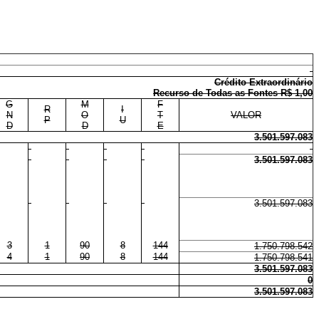
Crédito Extraordinário
Recurso de Todas as Fontes R$ 1,00
G
M
F
R
I
N
O
T
VALOR
P
U
D
D
E
3.501.597.083
3.501.597.083
3.501.597.083
3
1
90
8
144
1.750.798.542
4
1
90
8
144
1.750.798.541
3.501.597.083
0
3.501.597.083