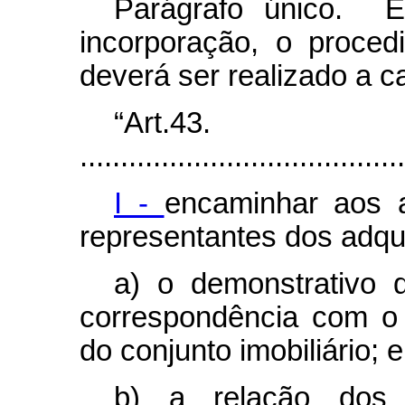
Parágrafo único. E
incorporação,
o proced
deverá ser realizado a ca
“Art.43.
........................................
I -
encaminhar aos 
representantes dos adqu
a) o demonstrativo
correspondência com o
do conjunto imobiliário; e
b) a relação dos