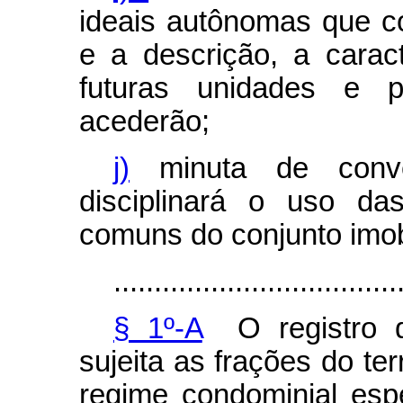
ideais autônomas que c
e a descrição, a carac
futuras unidades e 
acederão;
j)
minuta de conve
disciplinará o uso da
comuns do conjunto imobi
...................................
§ 1º-A
O registro d
sujeita as frações do te
regime condominial espe