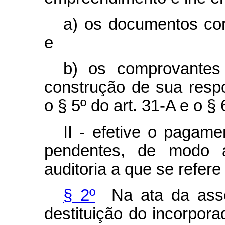
a) os documentos cor
e
b) os comprovantes
construção de sua resp
o § 5º do art. 31-A e o § 
II - efetive o pagam
pendentes, de modo a 
auditoria a que se refere 
§ 2º
Na ata da asse
destituição do incorpor