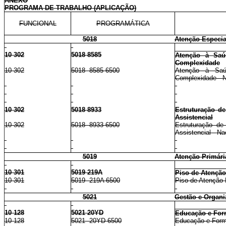
ANEXO
PROGRAMA DE TRABALHO (APLICAÇÃO)
FUNCIONAL
PROGRAMÁTICA
5018
Atenção Especia
10 302
5018 8585
Atenção à Saú
Complexidade
10 302
5018 8585 6500
Atenção à Saú
Complexidade - Na
10 302
5018 8933
Estruturação d
Assistencial
10 302
5018 8933 6500
Estruturação d
Assistencial - Na
5019
Atenção Primári
10 301
5019 219A
Piso de Atenção
10 301
5019 219A 6500
Piso de Atenção P
5021
Gestão e Organ
10 128
5021 20YD
Educação e Fo
10 128
5021 20YD 6500
Educação e Forma