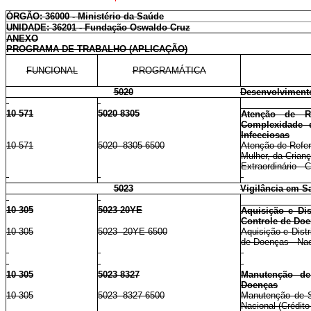
ÓRGÃO: 36000 - Ministério da Saúde
UNIDADE: 36201 - Fundação Oswaldo Cruz
ANEXO
PROGRAMA DE TRABALHO (APLICAÇÃO)
FUNCIONAL
PROGRAMÁTICA
5020
Desenvolvimento
10 571
5020 8305
Atenção de R
Complexidade 
Infecciosas
10 571
5020 8305 6500
Atenção de Refer
Mulher, da Crian
Extraordinário - 
5023
Vigilância em S
10 305
5023 20YE
Aquisição e Di
Controle de Do
10 305
5023 20YE 6500
Aquisição e Dist
de Doenças - Naci
10 305
5023 8327
Manutenção de 
Doenças
10 305
5023 8327 6500
Manutenção de Se
Nacional (Crédito