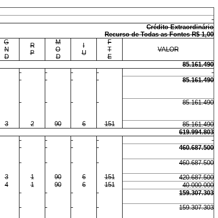
Crédito Extraordinário
Recurso de Todas as Fontes R$ 1,00
G
M
F
R
I
N
O
T
VALOR
P
U
D
D
E
85.161.490
85.161.490
85.161.490
3
2
90
6
151
85.161.490
619.994.803
460.687.500
460.687.500
3
1
90
6
151
420.687.500
4
1
90
6
151
40.000.000
159.307.303
159.307.303