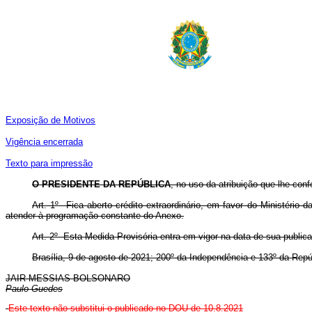
Exposição de Motivos
Vigência encerrada
Texto para impressão
O PRESIDENTE DA REPÚBLICA
, no uso da atribuição que lhe conf
Art. 1º Fica aberto crédito extraordinário, em favor do Ministério 
atender à programação constante do Anexo.
Art. 2º Esta Medida Provisória entra em vigor na data de sua public
Brasília, 9 de agosto de 2021; 200º da Independência e 133º da Repú
JAIR MESSIAS BOLSONARO
Paulo Guedes
Este texto não substitui o publicado no DOU de 10.8.2021