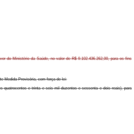
avor do Ministério da Saúde, no valor de R$ 9.102.436.262,00, para os fins
te Medida Provisória, com força de lei:
s quatrocentos e trinta e seis mil duzentos e sessenta e dois reais), para