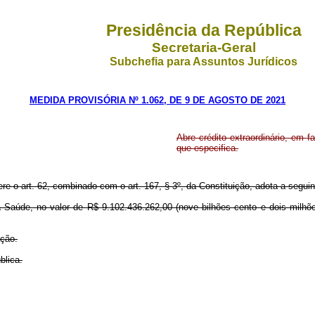
Presidência da República
Secretaria-Geral
Subchefia para Assuntos Jurídicos
MEDIDA PROVISÓRIA Nº 1.062, DE 9 DE AGOSTO DE 2021
Abre crédito extraordinário, em f
que especifica.
ere o art. 62, combinado com o art. 167, § 3º, da Constituição, adota a seguin
da Saúde, no valor de R$ 9.102.436.262,00 (nove bilhões cento e dois milhõe
ação.
blica.