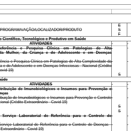
E
PROGRAMA/AÇÃO/LOCALIZADOR/PRODUTO
S
F
 Científico, Tecnológico e Produtivo em Saúde
ATIVIDADES
eferência e Pesquisa Clínica em Patologias de Alta
da Mulher, da Criança e do Adolescente e em Doenças
ência e Pesquisa Clínica em Patologias de Alta Complexidade da
ça e do Adolescente e em Doenças Infecciosas - Nacional (Crédito
Covid-19)
S
aúde
ATIVIDADES
stribuição de Imunobiológicos e Insumos para Prevenção e
enças
ribuição de Imunobiológicos e Insumos para Prevenção e Controle
onal (Crédito Extraordinário - Covid-19)
S
S
Serviço Laboratorial de Referência para o Controle de
rviço Laboratorial de Referência para o Controle de Doenças -
 Extraordinário - Covid-19)