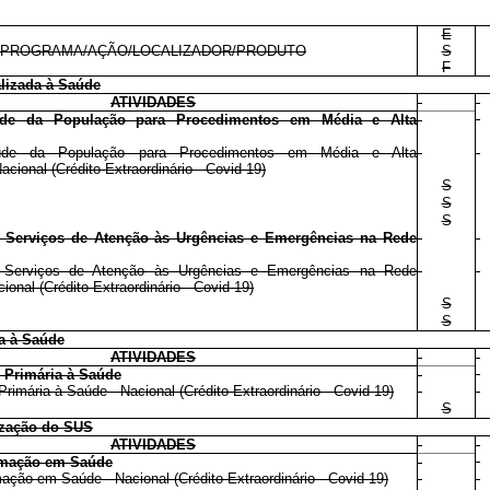
E
PROGRAMA/AÇÃO/LOCALIZADOR/PRODUTO
S
F
lizada à Saúde
ATIVIDADES
de da População para Procedimentos em Média e Alta
de da População para Procedimentos em Média e Alta
cional (Crédito Extraordinário - Covid-19)
S
S
S
e Serviços de Atenção às Urgências e Emergências na Rede
e Serviços de Atenção às Urgências e Emergências na Rede
cional (Crédito Extraordinário - Covid-19)
S
S
a à Saúde
ATIVIDADES
 Primária à Saúde
rimária à Saúde - Nacional (Crédito Extraordinário - Covid-19)
S
ização do SUS
ATIVIDADES
rmação em Saúde
ção em Saúde - Nacional (Crédito Extraordinário - Covid-19)