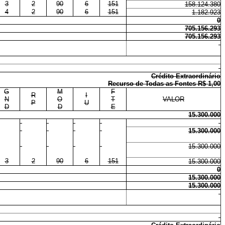
3
2
90
6
151
158.124.380
4
2
90
6
151
1.182.923
0
705.156.293
705.156.293
Crédito Extraordinário
Recurso de Todas as Fontes R$ 1,00
G
M
F
R
I
N
O
T
VALOR
P
U
D
D
E
15.300.000
15.300.000
15.300.000
3
2
90
6
151
15.300.000
0
15.300.000
15.300.000