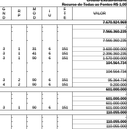
Crédito Extraordinário
Recurso de Todas as Fontes R$ 1,00
G
M
F
R
I
N
O
T
VALOR
P
U
D
D
E
7.670.924.969
7.566.360.235
7.566.360.235
3
1
31
6
151
3.600.000.000
3
1
41
6
151
2.396.360.235
3
1
90
6
151
1.570.000.000
104.564.734
104.564.734
3
2
90
6
151
95.364.734
4
2
90
6
151
9.200.000
601.000.000
601.000.000
601.000.000
3
1
90
6
151
601.000.000
110.055.000
110.055.000
110.055.000