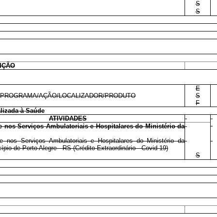
S
S
EIÇÃO
E
PROGRAMA/AÇÃO/LOCALIZADOR/PRODUTO
S
F
lizada à Saúde
ATIVIDADES
 nos Serviços Ambulatoriais e Hospitalares do Ministério da
 nos Serviços Ambulatoriais e Hospitalares do Ministério da
pio de Porto Alegre - RS (Crédito Extraordinário - Covid-19)
S