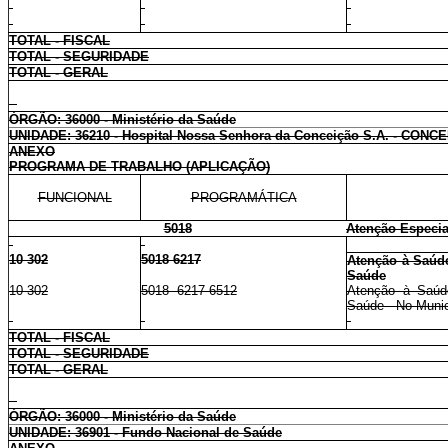
TOTAL - FISCAL
TOTAL - SEGURIDADE
TOTAL - GERAL
ÓRGÃO: 36000 - Ministério da Saúde
UNIDADE: 36210 - Hospital Nossa Senhora da Conceição S.A. - CONC
ANEXO
PROGRAMA DE TRABALHO (APLICAÇÃO)
FUNCIONAL
PROGRAMÁTICA
5018
Atenção Especia
10 302
5018 6217
Atenção à Saúde
Saúde
10 302
5018 6217 6512
Atenção à Saúde
Saúde - No Municí
TOTAL - FISCAL
TOTAL - SEGURIDADE
TOTAL - GERAL
ÓRGÃO: 36000 - Ministério da Saúde
UNIDADE: 36901 - Fundo Nacional de Saúde