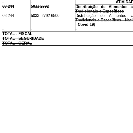
ATIVIDA
08 244
5033 2792
Distribuição de Alimentos 
Tradicionais e Específicos
08 244
5033 2792 6500
Distribuição de Alimentos 
Tradicionais e Específicos - Naci
-
Covid-19
)
TOTAL - FISCAL
TOTAL - SEGURIDADE
TOTAL - GERAL