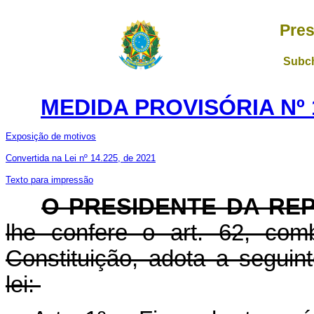
Pres
Subch
MEDIDA PROVISÓRIA Nº 1
Exposição de motivos
Convertida na Lei nº 14.225, de 2021
Texto para impressão
O PRESIDENTE DA RE
lhe confere o art. 62, com
Constituição, adota a seguin
lei: