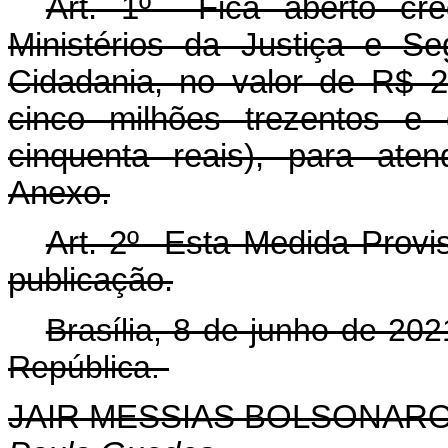
Art. 1º Fica aberto créd
Ministérios da Justiça e S
Cidadania, no valor de R$ 2
cinco milhões trezentos e 
cinquenta reais), para ate
Anexo.
Art. 2º Esta Medida Provis
publicação.
Brasília, 8 de junho de 20
República.
JAIR MESSIAS BOLSONAR