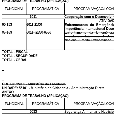
PROGRAMA DE TRABALHO (APLICAÇÃO)
FUNCIONAL
PROGRAMÁTICA
PROGRAMA/AÇÃO/LOCA
6011
Cooperação com o Desenvolvi
ATIVIDA
05 153
6011 21C0
Enfrentamento da Emergênci
Importância Internacional Dec
05 153
6011 21C0 6500
Enfrentamento da Emergênci
Importância Internacional Dec
Nacional (Crédito Extraordinário 
TOTAL - FISCAL
TOTAL - SEGURIDADE
TOTAL - GERAL
ÓRGÃO: 55000 - Ministério da Cidadania
UNIDADE: 55101 - Ministério da Cidadania - Administração Direta
ANEXO
PROGRAMA DE TRABALHO (APLICAÇÃO)
FUNCIONAL
PROGRAMÁTICA
PROGRAMA/AÇÃO/LOCA
5033
Segurança Alimentar e Nutricio