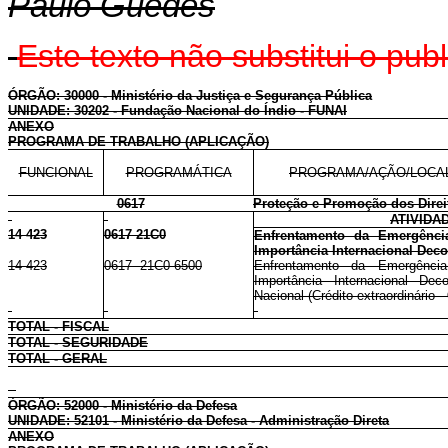
Paulo Guedes
Este texto não substitui o pu
ÓRGÃO: 30000 - Ministério da Justiça e Segurança Pública
UNIDADE: 30202 - Fundação Nacional do Índio - FUNAI
ANEXO
PROGRAMA DE TRABALHO (APLICAÇÃO)
FUNCIONAL
PROGRAMÁTICA
PROGRAMA/AÇÃO/LOCA
0617
Proteção e Promoção dos Direi
ATIVIDA
14 423
0617 21C0
Enfrentamento da Emergênci
Importância Internacional Dec
14 423
0617 21C0 6500
Enfrentamento da Emergênci
Importância Internacional Dec
Nacional (Crédito extraordinário -
TOTAL - FISCAL
TOTAL - SEGURIDADE
TOTAL - GERAL
ÓRGÃO: 52000 - Ministério da Defesa
UNIDADE: 52101 - Ministério da Defesa - Administração Direta
ANEXO