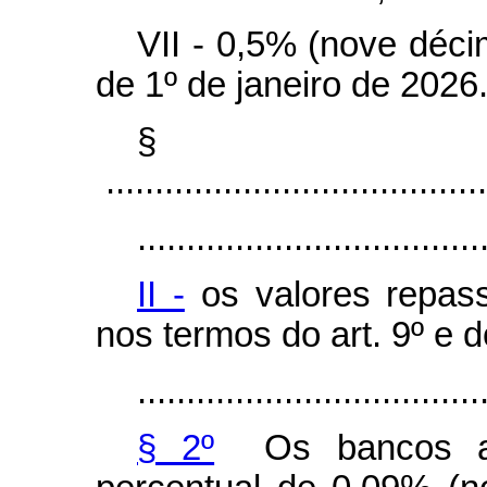
VII - 0,5% (nove déci
de 1º de janeiro de 2026
§
.......................................
...................................
II -
os valores repas
nos termos do art. 9º e d
...................................
§ 2º
Os bancos adm