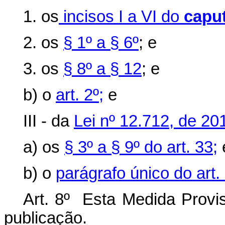
1. os
incisos I a VI do
caput
2. os
§ 1º a § 6º
; e
3. os
§ 8º a § 12
; e
b) o
art. 2º;
e
III - da
Lei nº 12.712, de 20
a) os
§ 3º a § 9º do art. 33;
b) o
parágrafo único do art.
Art. 8º Esta Medida Provis
publicação.