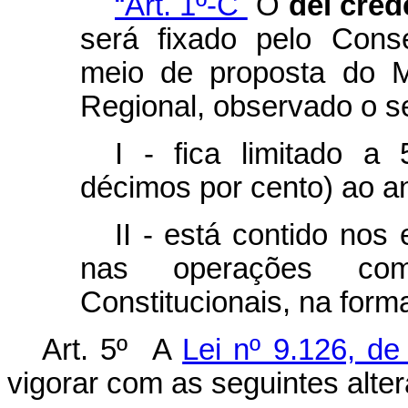
“Art. 1º-C
O
del cred
será fixado pelo Cons
meio de proposta do M
Regional, observado o s
I - fica limitado a 
décimos por cento) ao a
II - está contido nos
nas operações co
Constitucionais, na form
Art. 5º A
Lei nº 9.126, d
vigorar com as seguintes alte