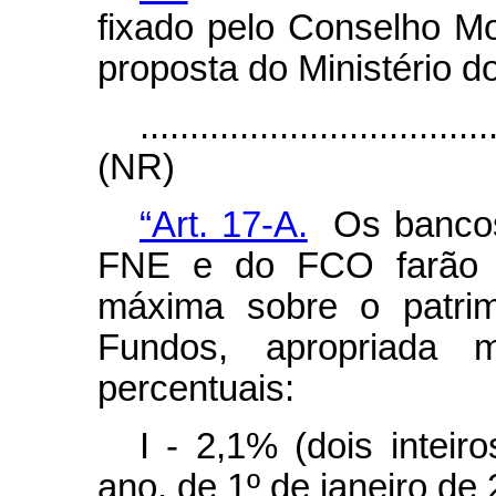
fixado pelo Conselho Mo
proposta do Ministério 
...................................
(NR)
“Art. 17-A.
Os bancos
FNE e do FCO farão j
máxima sobre o patrim
Fundos, apropriada m
percentuais:
I - 2,1% (dois intei
ano, de 1º de janeiro de