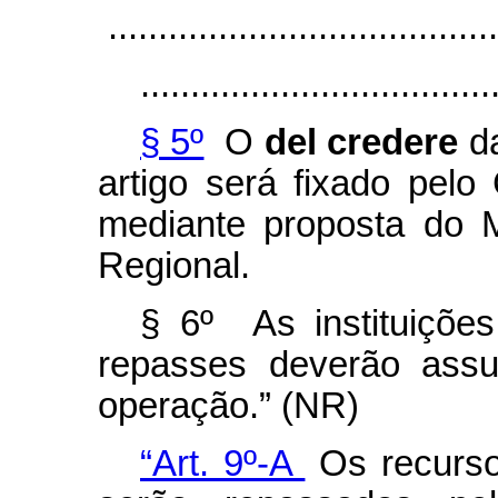
.......................................
...................................
§ 5º
O
del credere
da
artigo será fixado pelo
mediante proposta do M
Regional.
§ 6º As instituições 
repasses deverão assu
operação.” (NR)
“Art. 9º-A
Os recurso