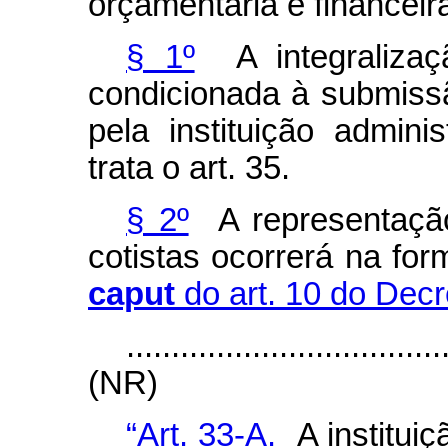
orçamentária e financeir
§ 1º
A integralizaç
condicionada à submissã
pela instituição admin
trata o art. 35.
§ 2º
A representação
cotistas ocorrerá na for
caput
do art. 10 do Decr
...................................
(NR)
“Art. 33-A.
A instituiç