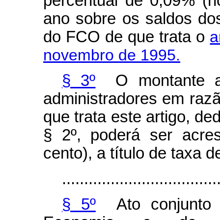
percentual de 0,09% (n
ano sobre os saldos d
do FCO de que trata o
a
novembro de 1995.
§ 3º
O montante a 
administradores em razã
que trata este artigo, de
§ 2º, poderá ser acre
cento), a título de taxa 
...................................
§ 5º
Ato conjunto d