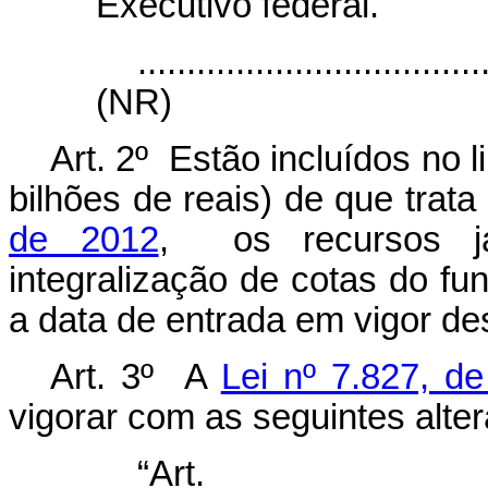
Executivo federal.
...................................
(NR)
Art. 2º Estão incluídos no 
bilhões de reais) de que trata
de 2012
, os recursos já
integralização de cotas do fun
a data de entrada em vigor de
Art. 3º A
Lei nº 7.827, d
vigorar com as seguintes alte
“Ar