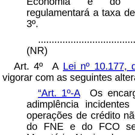
Economia e do Des
regulamentará a taxa de
3º.
...................................
(NR)
Art. 4º A
Lei nº 10.177, 
vigorar com as seguintes alte
“Art. 1º-A
Os encargo
adimplência incidente
operações de crédito n
do FNE e do FCO serã