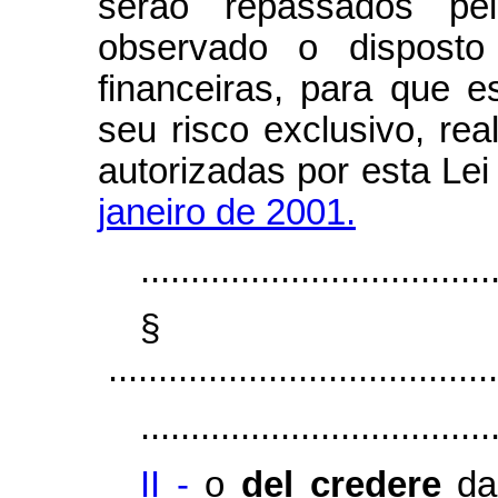
serão repassados pel
observado o disposto 
financeiras, para que 
seu risco exclusivo, re
autorizadas por esta Lei
janeiro de 2001.
...................................
§
.......................................
...................................
II -
o
del credere
das