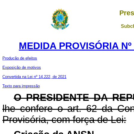
Pres
Subch
MEDIDA PROVISÓRIA Nº 1
Produção de efeitos
Exposição de motivos
Convertida na Lei nº 14.222, de 2021
Texto para impressão
O PRESIDENTE DA REP
lhe confere o art. 62 da Con
Provisória, com força de Lei: