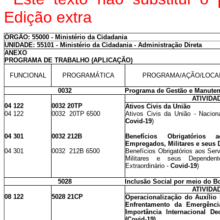
Edição extra
ÓRGÃO: 55000 - Ministério da Cidadania
UNIDADE: 55101 - Ministério da Cidadania - Administração Direta
ANEXO
PROGRAMA DE TRABALHO (APLICAÇÃO)
FUNCIONAL
PROGRAMÁTICA
PROGRAMA/AÇÃO/LOCA
0032
Programa de Gestão e Manuten
ATIVIDA
04 122
0032 20TP
Ativos Civis da União
04 122
0032 20TP 6500
Ativos Civis da União - Nacional
Covid-19
)
04 301
0032 212B
Benefícios Obrigatórios 
Empregados, Militares e seus
04 301
0032 212B 6500
Benefícios Obrigatórios aos Ser
Militares e seus Dependent
Extraordinário -
Covid-19
)
5028
Inclusão Social por meio do Bo
ATIVIDA
08 122
5028 21CP
Operacionalização do Auxílio
Enfrentamento da Emergênc
Importância Internacional De
(Covid-19)