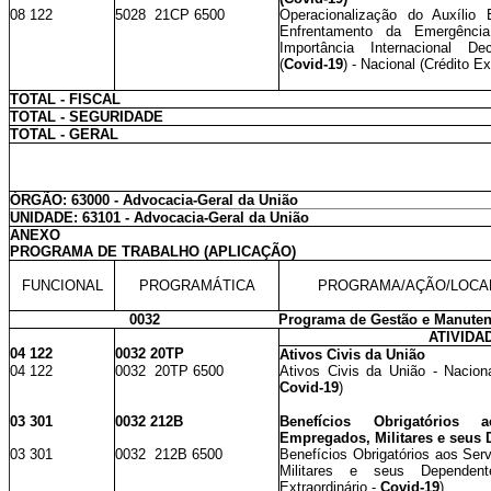
08 122
5028 21CP 6500
Operacionalização do Auxílio
Enfrentamento da Emergênc
Importância Internacional De
(
Covid-19
) - Nacional (Crédito E
TOTAL - FISCAL
TOTAL - SEGURIDADE
TOTAL - GERAL
ÓRGÃO: 63000 - Advocacia-Geral da União
UNIDADE: 63101 - Advocacia-Geral da União
ANEXO
PROGRAMA DE TRABALHO (APLICAÇÃO)
FUNCIONAL
PROGRAMÁTICA
PROGRAMA/AÇÃO/LOCA
0032
Programa de Gestão e Manuten
ATIVIDA
04 122
0032 20TP
Ativos Civis da União
04 122
0032 20TP 6500
Ativos Civis da União - Nacional
Covid-19
)
03 301
0032 212B
Benefícios Obrigatórios 
Empregados, Militares e seus
03 301
0032 212B 6500
Benefícios Obrigatórios aos Ser
Militares e seus Dependent
Extraordinário -
Covid-19
)