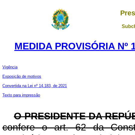
Pres
Subch
MEDIDA PROVISÓRIA Nº 1
Vigência
Exposição de motivos
Convertida na Lei nº 14.183, de 2021
Texto para impressão
O PRESIDENTE DA REPÚ
confere o art. 62 da Const