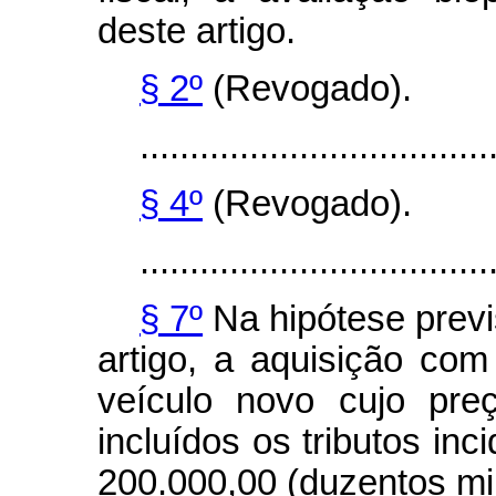
deste artigo.
§ 2º
(Revogado).
...................................
§ 4º
(Revogado).
...................................
§ 7º
Na hipótese previ
artigo, a aquisição co
veículo novo cujo pre
incluídos os tributos inc
200.000,00 (duzentos mil