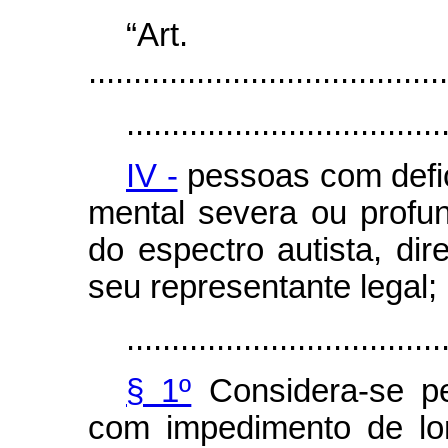
“Ar
........................................
...................................
IV -
pessoas com defici
mental severa ou profu
do espectro autista, di
seu representante legal;
...................................
§ 1º
Considera-se pe
com impedimento de lon