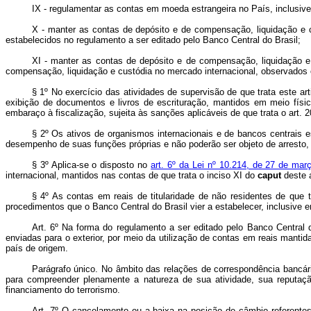
IX - regulamentar as contas em moeda estrangeira no País, inclusiv
X - manter as contas de depósito e de compensação, liquidação e c
estabelecidos no regulamento a ser editado pelo Banco Central do Brasil;
XI - manter as contas de depósito e de compensação, liquidação e c
compensação, liquidação e custódia no mercado internacional, observados o
§ 1º No exercício das atividades de supervisão de que trata este ar
exibição de documentos e livros de escrituração, mantidos em meio físi
embaraço à fiscalização, sujeita às sanções aplicáveis de que trata o art. 2
§ 2º Os ativos de organismos internacionais e de bancos centrais 
desempenho de suas funções próprias e não poderão ser objeto de arresto, d
§ 3º Aplica-se o disposto no
art. 6º da Lei nº 10.214, de 27 de mar
internacional, mantidos nas contas de que trata o inciso XI do
caput
deste a
§ 4º As contas em reais de titularidade de não residentes de que t
procedimentos que o Banco Central do Brasil vier a estabelecer, inclusive 
Art. 6º Na forma do regulamento a ser editado pelo Banco Central
enviadas para o exterior, por meio da utilização de contas em reais mantid
país de origem.
Parágrafo único. No âmbito das relações de correspondência bancári
para compreender plenamente a natureza de sua atividade, sua reputaçã
financiamento do terrorismo.
Art. 7º O cancelamento ou a baixa na posição de câmbio referent