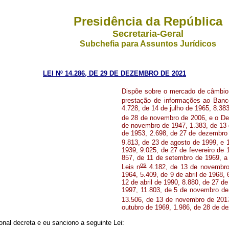
Presidência da República
Secretaria-Geral
Subchefia para Assuntos Jurídicos
LEI Nº 14.286, DE 29 DE DEZEMBRO DE 2021
Dispõe sobre o mercado de câmbio bra
prestação de informações ao Banco 
4.728, de 14 de julho de 1965, 8.38
de 28 de novembro de 2006, e o Dec
de novembro de 1947, 1.383, de 13 
de 1953, 2.698, de 27 de dezembro 
9.813, de 23 de agosto de 1999, e 1
1939, 9.025, de 27 de fevereiro de
857, de 11 de setembro de 1969, a 
os
Leis n
4.182, de 13 de novembro
1964, 5.409, de 9 de abril de 1968,
12 de abril de 1990, 8.880, de 27 d
1997, 11.803, de 5 de novembro de
13.506, de 13 de novembro de 2017
outubro de 1969, 1.986, de 28 de de
al decreta e eu sanciono a seguinte Lei: