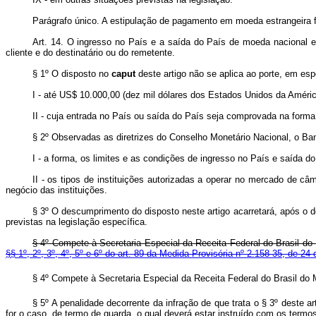
Parágrafo único. A estipulação de pagamento em moeda estrangeira fe
Art. 14. O ingresso no País e a saída do País de moeda nacional e 
cliente e do destinatário ou do remetente.
§ 1º O disposto no
caput
deste artigo não se aplica ao porte, em esp
I - até US$ 10.000,00 (dez mil dólares dos Estados Unidos da Améri
II - cuja entrada no País ou saída do País seja comprovada na forma 
§ 2º Observadas as diretrizes do Conselho Monetário Nacional, o Ba
I - a forma, os limites e as condições de ingresso no País e saída d
II - os tipos de instituições autorizadas a operar no mercado de c
negócio das instituições.
§ 3º O descumprimento do disposto neste artigo acarretará, após o d
previstas na legislação específica.
§ 4º Compete à Secretaria Especial da Receita Federal do Brasil do 
§§ 1º, 2º, 3º, 4º, 5º e 6º do art. 89 da Medida Provisória nº 2.158-35, de 2
§ 4º Compete à Secretaria Especial da Receita Federal do Brasil do 
§ 5º A penalidade decorrente da infração de que trata o § 3º deste 
for o caso, de termo de guarda, o qual deverá estar instruído com os ter