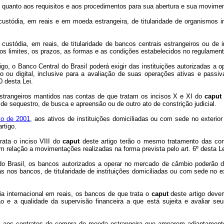
e quanto aos requisitos e aos procedimentos para sua abertura e sua movime
ustódia, em reais e em moeda estrangeira, de titularidade de organismos in
ustódia, em reais, de titularidade de bancos centrais estrangeiros ou de 
s limites, os prazos, as formas e as condições estabelecidos no regulamento
tigo, o Banco Central do Brasil poderá exigir das instituições autorizadas 
co ou digital, inclusive para a avaliação de suas operações ativas e pass
0 desta Lei.
estrangeiros mantidos nas contas de que tratam os incisos X e XI do
caput
e sequestro, de busca e apreensão ou de outro ato de constrição judicial.
ço de 2001
, aos ativos de instituições domiciliadas ou com sede no exteri
rtigo.
rata o inciso VIII do
caput
deste artigo terão o mesmo tratamento das cont
em relação a movimentações realizadas na forma prevista pelo art. 6º desta Le
 do Brasil, os bancos autorizados a operar no mercado de câmbio poderão 
as nos bancos, de titularidade de instituições domiciliadas ou com sede no e
a internacional em reais, os bancos de que trata o
caput
deste artigo devem
o e a qualidade da supervisão financeira a que está sujeita e avaliar se
es aos contratos de compra de moeda estrangeira que amparem adiantamento