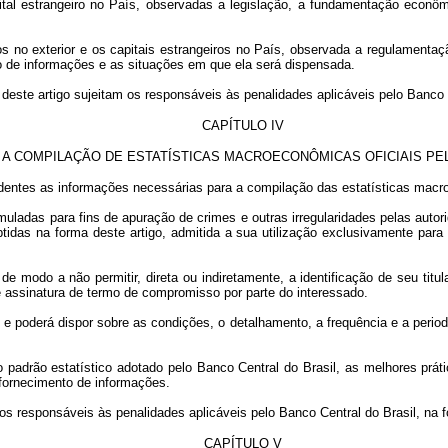
apital estrangeiro no País, observadas a legislação, a fundamentação eco
leiros no exterior e os capitais estrangeiros no País, observada a regulamenta
ão de informações e as situações em que ela será dispensada.
deste artigo sujeitam os responsáveis às penalidades aplicáveis pelo Banco C
CAPÍTULO IV
 A COMPILAÇÃO DE ESTATÍSTICAS MACROECONÔMICAS OFICIAIS PE
esidentes as informações necessárias para a compilação das estatísticas macr
uladas para fins de apuração de crimes e outras irregularidades pelas auto
btidas na forma deste artigo, admitida a sua utilização exclusivamente para 
de modo a não permitir, direta ou indiretamente, a identificação de seu titul
 assinatura de termo de compromisso por parte do interessado.
o e poderá dispor sobre as condições, o detalhamento, a frequência e a peri
o padrão estatístico adotado pelo Banco Central do Brasil, as melhores prát
 fornecimento de informações.
 os responsáveis às penalidades aplicáveis pelo Banco Central do Brasil, na f
CAPÍTULO V