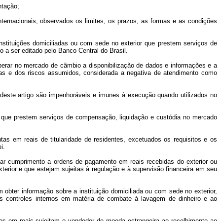
ntação;
ternacionais, observados os limites, os prazos, as formas e as condições
instituições domiciliadas ou com sede no exterior que prestem serviços de
 a ser editado pelo Banco Central do Brasil.
a operar no mercado de câmbio a disponibilização de dados e informações e a
ivas e dos riscos assumidos, considerada a negativa de atendimento como
deste artigo são impenhoráveis e imunes à execução quando utilizados no
or que prestem serviços de compensação, liquidação e custódia no mercado
as em reais de titularidade de residentes, excetuados os requisitos e os
i.
dar cumprimento a ordens de pagamento em reais recebidas do exterior ou
xterior e que estejam sujeitas à regulação e à supervisão financeira em seu
 obter informação sobre a instituição domiciliada ou com sede no exterior,
us controles internos em matéria de combate à lavagem de dinheiro e ao
s em reais sujeitam o vendedor de moeda estrangeira ao recolhimento ao