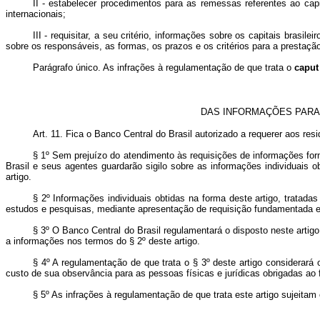
II - estabelecer procedimentos para as remessas referentes ao c
internacionais;
III - requisitar, a seu critério, informações sobre os capitais brasi
sobre os responsáveis, as formas, os prazos e os critérios para a prestaç
Parágrafo único. As infrações à regulamentação de que trata o
caput
DAS INFORMAÇÕES PARA
Art. 11. Fica o Banco Central do Brasil autorizado a requerer aos r
§ 1º Sem prejuízo do atendimento às requisições de informações form
Brasil e seus agentes guardarão sigilo sobre as informações individuais o
artigo.
§ 2º Informações individuais obtidas na forma deste artigo, tratadas 
estudos e pesquisas, mediante apresentação de requisição fundamentada e
§ 3º O Banco Central do Brasil regulamentará o disposto neste artig
a informações nos termos do § 2º deste artigo.
§ 4º A regulamentação de que trata o § 3º deste artigo considerará 
custo de sua observância para as pessoas físicas e jurídicas obrigadas ao
§ 5º As infrações à regulamentação de que trata este artigo sujeitam