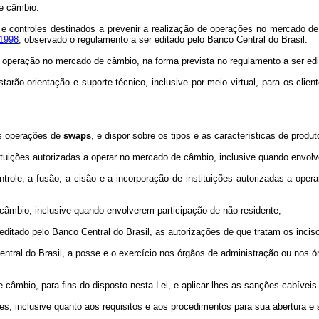
de câmbio.
e controles destinados a prevenir a realização de operações no mercado de c
 1998
, observado o regulamento a ser editado pelo Banco Central do Brasil.
da operação no mercado de câmbio, na forma prevista no regulamento a ser edi
arão orientação e suporte técnico, inclusive por meio virtual, para os clien
as operações de
swaps
, e dispor sobre os tipos e as características de produ
nstituições autorizadas a operar no mercado de câmbio, inclusive quando envol
 controle, a fusão, a cisão e a incorporação de instituições autorizadas a o
 câmbio, inclusive quando envolverem participação de não residente;
editado pelo Banco Central do Brasil, as autorizações de que tratam os inciso
entral do Brasil, a posse e o exercício nos órgãos de administração ou nos ór
 câmbio, para fins do disposto nesta Lei, e aplicar-lhes as sanções cabíveis d
ntes, inclusive quanto aos requisitos e aos procedimentos para sua abertura 