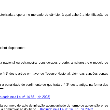
utorizada a operar no mercado de câmbio, à qual caberá a identificação do
oderá dispor sobre:
a nacional ou estrangeira, considerados o porte, a natureza e o modelo de
 no § 1º deste artigo em favor do Tesouro Nacional, além das sanções penais
r a penalidade de perdimento de que trata o § 3º deste artigo, na forma dos
el.
 dada pela Lei nº 14.651, de 2023)
lizada por meio de auto de infração acompanhado de termo de apreensão e, se
s à comprovação do ilícito.
(Incluído pela Lei nº 14.651, de 2023)