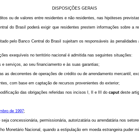
DISPOSIÇÕES GERAIS
itos ou de valores entre residentes e não residentes, nas hipóteses previst
ntral do Brasil poderá exigir que residentes prestem informações sobre a
itado pelo Banco Central do Brasil sujeitam os responsáveis às penalidades a
ões exequíveis no território nacional é admitida nas seguintes situações:
ns e serviços, ao seu financiamento e às suas garantias;
ídas as decorrentes de operações de crédito ou de arrendamento mercantil, exc
dentes, com base em captação de recursos provenientes do exterior;
dificação das obrigações referidas nos incisos I, II e III do
caput
deste artig
embro de 1997
;
seja concessionária, permissionária, autorizatária ou arrendatária nos setores
lho Monetário Nacional, quando a estipulação em moeda estrangeira puder miti