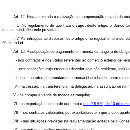
Art. 12. Fica autorizada a realização de compensação privada de créd
§ 1º No regulamento de que trata o
caput
deste artigo, o Banco Ce
demais condições nele previstas.
§ 2º As infrações ao disposto neste artigo e no regulamento a ser ed
20 desta Lei.
Art. 13. A estipulação de pagamento em moeda estrangeira de obrigaç
I - nos contratos e nos títulos referentes ao comércio exterior de be
II - nas obrigações cujo credor ou devedor seja não residente, inclu
III - nos contratos de arrendamento mercantil celebrados entre resi
IV - na cessão, na transferência, na delegação, na assunção ou na mo
V - na compra e venda de moeda estrangeira;
VI - na exportação indireta de que trata a
Lei nº 9.529, de 10 de dez
VII - nos contratos celebrados por exportadores em que a contraparte 
VIII - nas situações previstas na regulamentação editada pelo Conse
IX - em outras situações previstas na legislação.