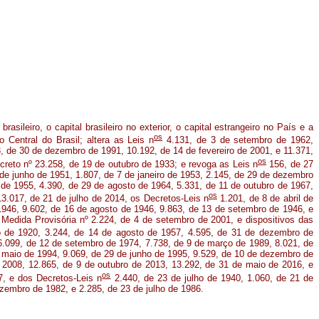
sileiro, o capital brasileiro no exterior, o capital estrangeiro no País e a
os
Central do Brasil; altera as Leis n
4.131, de 3 de setembro de 1962,
3, de 30 de dezembro de 1991, 10.192, de 14 de fevereiro de 2001, e 11.371,
os
reto nº 23.258, de 19 de outubro de 1933; e revoga as Leis n
156, de 27
de junho de 1951, 1.807, de 7 de janeiro de 1953, 2.145, de 29 de dezembro
de 1955, 4.390, de 29 de agosto de 1964, 5.331, de 11 de outubro de 1967,
os
3.017, de 21 de julho de 2014, os Decretos-Leis n
1.201, de 8 de abril de
 1946, 9.602, de 16 de agosto de 1946, 9.863, de 13 de setembro de 1946, e
Medida Provisória nº 2.224, de 4 de setembro de 2001, e dispositivos das
 de 1920, 3.244, de 14 de agosto de 1957, 4.595, de 31 de dezembro de
 6.099, de 12 de setembro de 1974, 7.738, de 9 de março de 1989, 8.021, de
e maio de 1994, 9.069, de 29 de junho de 1995, 9.529, de 10 de dezembro de
 2008, 12.865, de 9 de outubro de 2013, 13.292, de 31 de maio de 2016, e
os
, e dos Decretos-Leis n
2.440, de 23 de julho de 1940, 1.060, de 21 de
zembro de 1982, e 2.285, de 23 de julho de 1986.