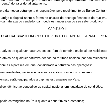
r cento) do valor do adiantamento.
ora da moeda estrangeira é responsável pelo recolhimento ao Banco Central d
artigo e disporá sobre a forma de cálculo do encargo financeiro de que tra
 da natureza do vendedor da moeda estrangeira ou do seu setor produtivo.
CAPÍTULO III
O CAPITAL BRASILEIRO NO EXTERIOR E DO CAPITAL ESTRANGEIRO 
 os ativos de qualquer natureza detidos fora do território nacional por residentes
os ativos de qualquer natureza detidos no território nacional por não residentes
 sobre as hipóteses em que, considerada a natureza das operações:
 não residentes, serão equiparados a capitais brasileiros no exterior;
identes, serão equiparados a capitais estrangeiros no País.
rídico idêntico ao concedido ao capital nacional em igualdade de condições.
capitais estrangeiros no País quanto a seus fluxos e estoques;