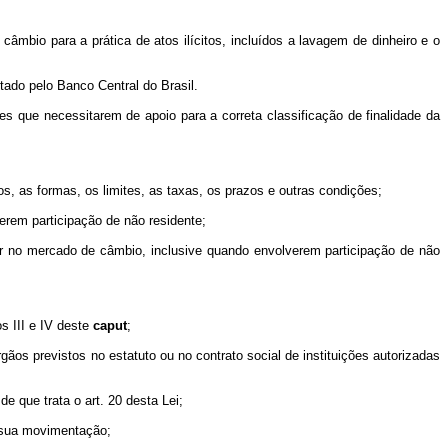
âmbio para a prática de atos ilícitos, incluídos a lavagem de dinheiro e o
tado pelo Banco Central do Brasil.
tes que necessitarem de apoio para a correta classificação de finalidade da
tos, as formas, os limites, as taxas, os prazos e outras condições;
verem participação de não residente;
perar no mercado de câmbio, inclusive quando envolverem participação de não
s III e IV deste
caput
;
gãos previstos no estatuto ou no contrato social de instituições autorizadas
e que trata o art. 20 desta Lei;
e sua movimentação;