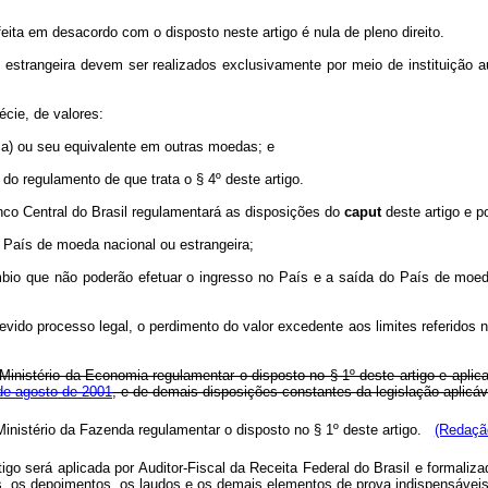
ita em desacordo com o disposto neste artigo é nula de pleno direito.
estrangeira devem ser realizados exclusivamente por meio de instituição a
écie, de valores:
ca) ou seu equivalente em outras moedas; e
do regulamento de que trata o § 4º deste artigo.
nco Central do Brasil regulamentará as disposições do
caput
deste artigo e p
o País de moeda nacional ou estrangeira;
âmbio que não poderão efetuar o ingresso no País e a saída do País de moed
evido processo legal, o perdimento do valor excedente aos limites referidos
Ministério da Economia regulamentar o disposto no § 1º deste artigo e aplica
4 de agosto de 2001
, e de demais disposições constantes da legislação aplicáv
Ministério da Fazenda regulamentar o disposto no § 1º deste artigo.
(Redação
artigo será aplicada por Auditor-Fiscal da Receita Federal do Brasil e forma
mos, os depoimentos, os laudos e os demais elementos de prova indispensávei