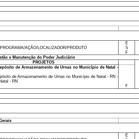
E
PROGRAMA/AÇÃO/LOCALIZADOR/PRODUTO
S
F
tão e Manutenção do Poder Judiciário
PROJETOS
epósito de Armazenamento de Urnas no Município de Natal -
pósito de Armazenamento de Urnas no Município de Natal - RN -
Natal - RN
F
Gerais
E