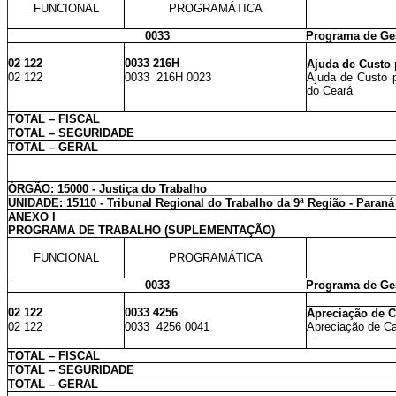
FUNCIONAL
PROGRAMÁTICA
0033
Programa de Ges
02 122
0033 216H
Ajuda de Custo 
02 122
0033 216H 0023
Ajuda de Custo p
do Ceará
TOTAL – FISCAL
TOTAL – SEGURIDADE
TOTAL – GERAL
ÓRGÃO: 15000 - Justiça do Trabalho
UNIDADE: 15110 - Tribunal Regional do Trabalho da 9ª Região - Paraná
ANEXO I
PROGRAMA DE TRABALHO (SUPLEMENTAÇÃO)
FUNCIONAL
PROGRAMÁTICA
0033
Programa de Ges
02 122
0033 4256
Apreciação de C
02 122
0033 4256 0041
Apreciação de Ca
TOTAL – FISCAL
TOTAL – SEGURIDADE
TOTAL – GERAL