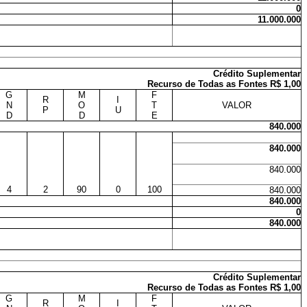
0
11.000.000
Crédito Suplementar
Recurso de Todas as Fontes R$ 1,00
G
M
F
R
I
N
O
T
VALOR
P
U
D
D
E
840.000
840.000
840.000
4
2
90
0
100
840.000
840.000
0
840.000
Crédito Suplementar
Recurso de Todas as Fontes R$ 1,00
G
M
F
R
I