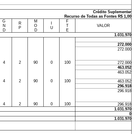
Crédito Suplementar
Recurso de Todas as Fontes R$ 1,00
G
M
F
R
I
N
O
T
VALOR
P
U
D
D
E
1.031.970
272.000
272.000
4
2
90
0
100
272.000
463.052
463.052
4
2
90
0
100
463.052
296.918
296.918
4
2
90
0
100
296.918
1.031.970
0
1.031.970