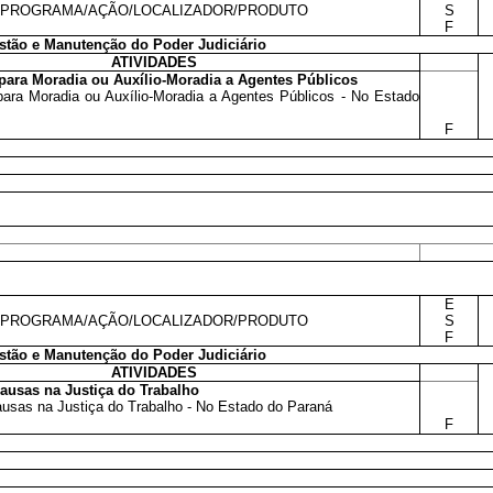
PROGRAMA/AÇÃO/LOCALIZADOR/PRODUTO
S
F
tão e Manutenção do Poder Judiciário
ATIVIDADES
para Moradia ou Auxílio-Moradia a Agentes Públicos
ara Moradia ou Auxílio-Moradia a Agentes Públicos - No Estado
F
E
PROGRAMA/AÇÃO/LOCALIZADOR/PRODUTO
S
F
tão e Manutenção do Poder Judiciário
ATIVIDADES
ausas na Justiça do Trabalho
usas na Justiça do Trabalho - No Estado do Paraná
F