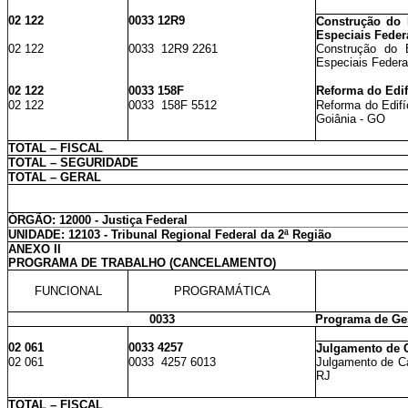
02 122
0033 12R9
Construção do E
Especiais Feder
02 122
0033 12R9 2261
Construção do E
Especiais Federa
02 122
0033 158F
Reforma do Edif
02 122
0033 158F 5512
Reforma do Edifí
Goiânia - GO
TOTAL – FISCAL
TOTAL – SEGURIDADE
TOTAL – GERAL
ÓRGÃO: 12000 - Justiça Federal
UNIDADE: 12103 - Tribunal Regional Federal da 2ª Região
ANEXO II
PROGRAMA DE TRABALHO (CANCELAMENTO)
FUNCIONAL
PROGRAMÁTICA
0033
Programa de Ges
02 061
0033 4257
Julgamento de C
02 061
0033 4257 6013
Julgamento de Ca
RJ
TOTAL – FISCAL