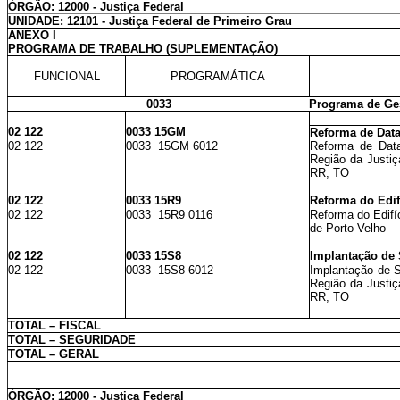
ÓRGÃO: 12000 - Justiça Federal
UNIDADE: 12101 - Justiça Federal de Primeiro Grau
ANEXO I
PROGRAMA DE TRABALHO (SUPLEMENTAÇÃO)
FUNCIONAL
PROGRAMÁTICA
0033
Programa de Ges
02 122
0033 15GM
Reforma de Data
02 122
0033 15GM 6012
Reforma de Data
Região da Justi
RR, TO
02 122
0033 15R9
Reforma do Edif
02 122
0033 15R9 0116
Reforma do Edifí
de Porto Velho –
02 122
0033 15S8
Implantação de 
02 122
0033 15S8 6012
Implantação de S
Região da Justi
RR, TO
TOTAL – FISCAL
TOTAL – SEGURIDADE
TOTAL – GERAL
ÓRGÃO: 12000 - Justiça Federal