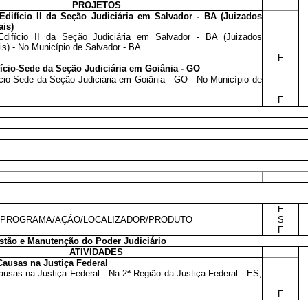
PROJETOS
difício II da Seção Judiciária em Salvador - BA (Juizados
ais)
difício II da Seção Judiciária em Salvador - BA (Juizados
is) - No Município de Salvador - BA
F
ício-Sede da Seção Judiciária em Goiânia - GO
cio-Sede da Seção Judiciária em Goiânia - GO - No Município de
F
E
PROGRAMA/AÇÃO/LOCALIZADOR/PRODUTO
S
F
tão e Manutenção do Poder Judiciário
ATIVIDADES
ausas na Justiça Federal
usas na Justiça Federal - Na 2ª Região da Justiça Federal - ES,
F