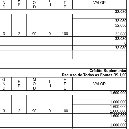
R
I
N
O
T
VALOR
P
U
D
D
E
32.080
32.080
32.080
3
2
90
0
100
32.080
32.080
0
32.080
Crédito Suplementar
Recurso de Todas as Fontes R$ 1,00
G
M
F
R
I
N
O
T
VALOR
P
U
D
D
E
1.600.000
1.600.000
1.600.000
3
2
90
0
100
1.600.000
1.600.000
0
1.600.000