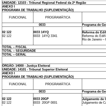
UNIDADE: 12103 - Tribunal Regional Federal da 2ª Região
ANEXO I
PROGRAMA DE TRABALHO (SUPLEMENTAÇÃO)
FUNCIONAL
PROGRAMÁTICA
0033
Programa de Ges
02 122
0033 14YQ
Reforma do Edif
02 122
0033 14YQ 3341
Reforma do Edif
Rio de Janeiro –
TOTAL – FISCAL
TOTAL – SEGURIDADE
TOTAL – GERAL
ÓRGÃO: 14000 - Justiça Eleitoral
UNIDADE: 14101 - Tribunal Superior Eleitoral
ANEXO I
PROGRAMA DE TRABALHO (SUPLEMENTAÇÃO)
FUNCIONAL
PROGRAMÁTICA
0033
Programa de Ges
02 122
0033 20GP
Julgamento de C
02 122
0033 20GP 0001
Julgamento de Ca