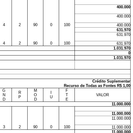
400.000
400.000
4
2
90
0
100
400.000
631.970
631.970
4
2
90
0
100
631.970
1.031.970
0
1.031.970
Crédito Suplementar
Recurso de Todas as Fontes R$ 1,00
G
M
F
R
I
N
O
T
VALOR
P
U
D
D
E
11.000.000
11.000.000
11.000.000
3
2
90
0
100
11.000.000
11.000.000