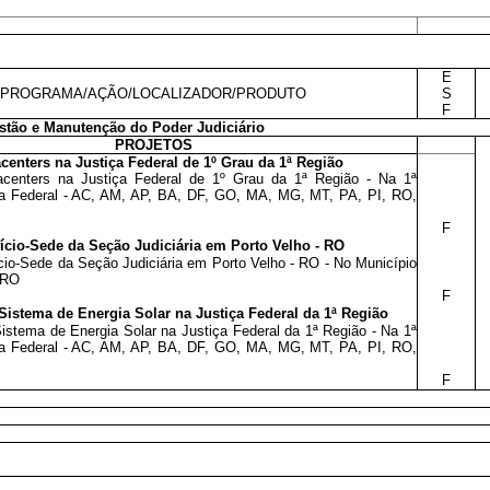
E
PROGRAMA/AÇÃO/LOCALIZADOR/PRODUTO
S
F
tão e Manutenção do Poder Judiciário
PROJETOS
centers na Justiça Federal de 1º Grau da 1ª Região
centers na Justiça Federal de 1º Grau da 1ª Região - Na 1ª
ça Federal - AC, AM, AP, BA, DF, GO, MA, MG, MT, PA, PI, RO,
F
ício-Sede da Seção Judiciária em Porto Velho - RO
cio-Sede da Seção Judiciária em Porto Velho - RO - No Município
 RO
F
Sistema de Energia Solar na Justiça Federal da 1ª Região
istema de Energia Solar na Justiça Federal da 1ª Região - Na 1ª
ça Federal - AC, AM, AP, BA, DF, GO, MA, MG, MT, PA, PI, RO,
F