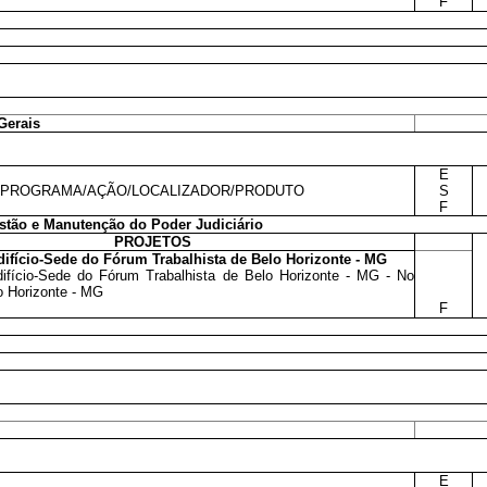
F
Gerais
E
PROGRAMA/AÇÃO/LOCALIZADOR/PRODUTO
S
F
tão e Manutenção do Poder Judiciário
PROJETOS
ifício-Sede do Fórum Trabalhista de Belo Horizonte - MG
ifício-Sede do Fórum Trabalhista de Belo Horizonte - MG - No
o Horizonte - MG
F
E