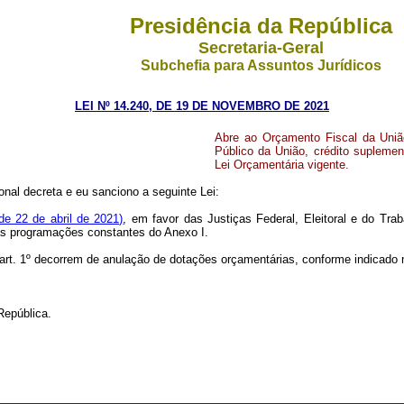
Presidência da República
Secretaria-Geral
Subchefia para Assuntos Jurídicos
LEI Nº 14.240, DE 19 DE NOVEMBRO DE 2021
Abre ao Orçamento Fiscal da União
Público da União, crédito suplemen
Lei Orçamentária vigente.
nal decreta e eu sanciono a seguinte Lei:
 de 22 de abril de 2021)
, em favor das Justiças Federal, Eleitoral e do Tra
 às programações constantes do Anexo I.
o art. 1º decorrem de anulação de dotações orçamentárias, conforme indicado 
República.