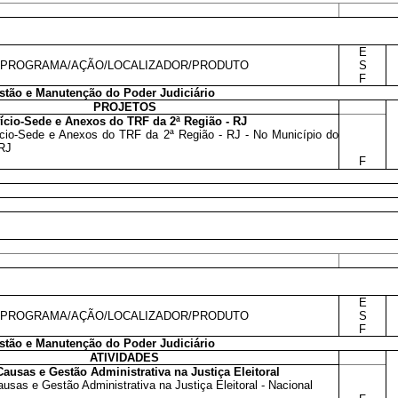
E
PROGRAMA/AÇÃO/LOCALIZADOR/PRODUTO
S
F
tão e Manutenção do Poder Judiciário
PROJETOS
ício-Sede e Anexos do TRF da 2ª Região - RJ
ício-Sede e Anexos do TRF da 2ª Região - RJ - No Município do
 RJ
F
E
PROGRAMA/AÇÃO/LOCALIZADOR/PRODUTO
S
F
tão e Manutenção do Poder Judiciário
ATIVIDADES
ausas e Gestão Administrativa na Justiça Eleitoral
usas e Gestão Administrativa na Justiça Eleitoral - Nacional