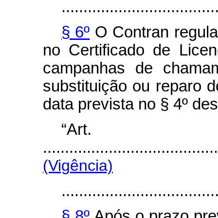
...................................
§ 6º
O Contran regula
no Certificado de Lice
campanhas de chamam
substituição ou reparo d
data prevista no § 4º des
“Art
........................................
(Vigência)
...................................
§ 8º
Após o prazo prev