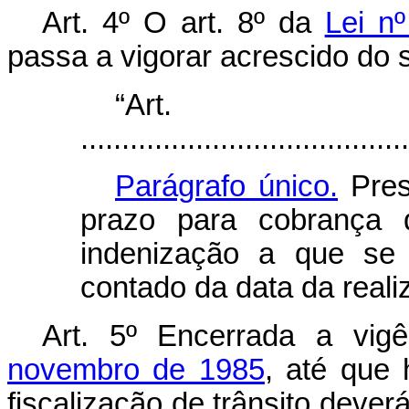
Art. 4º
O art. 8º da
Lei n
passa a vigorar acrescido do 
“Ar
........................................
Parágrafo único.
Pres
prazo para cobrança
indenização a que se
contado da data da reali
Art. 5º
Encerrada a vig
novembro de 1985
, até que
fiscalização de trânsito dever