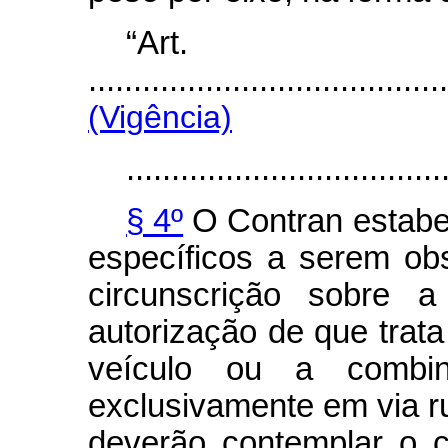
“Art
........................................
(Vigência)
...................................
§ 4º
O Contran estabel
específicos a serem ob
circunscrição sobre 
autorização de que trat
veículo ou a combin
exclusivamente em via r
deverão contemplar o ca