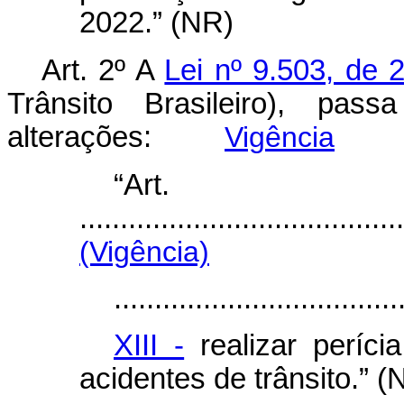
2022.” (NR)
Art. 2º
A
Lei nº 9.503, de
Trânsito Brasileiro), pa
alterações:
Vigência
“Ar
........................................
(Vigência)
...................................
XIII -
realizar períci
acidentes de trânsito.” (