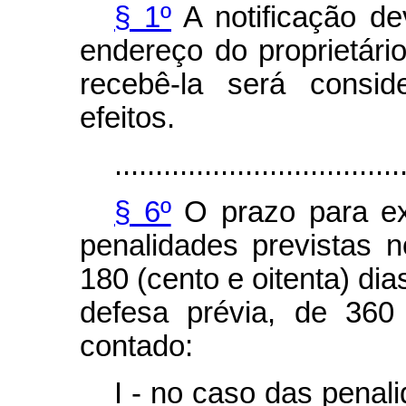
§ 1º
A notificação de
endereço do proprietári
recebê-la será consid
efeitos.
...................................
§ 6º
O prazo para ex
penalidades previstas 
180 (cento e oitenta) dia
defesa prévia, de 360 
contado:
I - no caso das penali