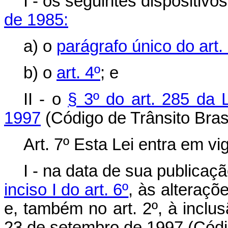
I - os seguintes dispositivo
de 1985:
a) o
parágrafo único do art. 
b) o
art. 4º
; e
II - o
§ 3º do art. 285 da 
1997
(Código de Trânsito Brasi
Art. 7º Esta Lei entra em vig
I - na data de sua publicaç
inciso I do art. 6º
, às alteraçõ
e, também no art. 2º, à inclu
23 de setembro de 1997 (Códig