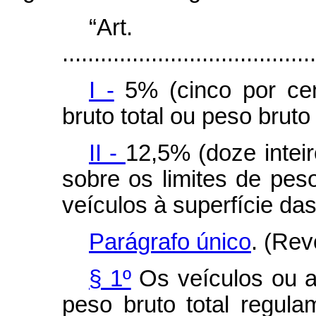
“Ar
........................................
I -
5% (cinco por cen
bruto total ou peso bruto
II -
12,5% (doze intei
sobre os limites de peso
veículos à superfície das
Parágrafo único
. (Rev
§ 1º
Os veículos ou 
peso bruto total regulam