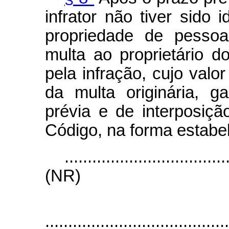
infrator não tiver sido i
propriedade de pessoa
multa ao proprietário d
pela infração, cujo valo
da multa originária, g
prévia e de interposiçã
Código, na forma estabel
...................................
(NR)
“Art
........................................