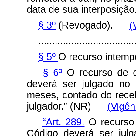
data de sua interposi
§ 3º
(Revogado).
(
...................................
§ 5º
O recurso intempe
§ 6º
O recurso de q
deverá ser julgado no 
meses, contado do rece
julgador.” (NR)
(Vigên
“Art. 289.
O recurso 
Código deverá ser jul