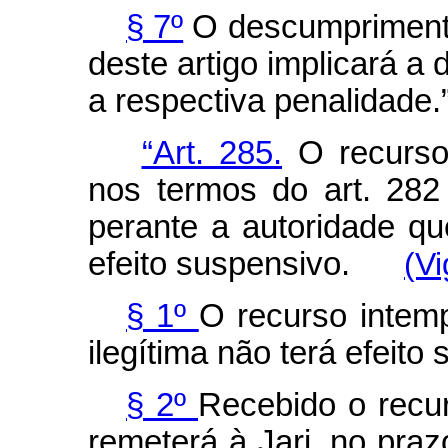
§ 7º
O descumprimento
deste artigo implicará a 
a respectiva penalidade.
“Art. 285.
O recurso 
nos termos do art. 282
perante a autoridade qu
efeito suspensivo.
(Vi
§ 1º
O recurso intemp
ilegítima não terá efe
§ 2º
Recebido o recur
remeterá à Jari, no praz