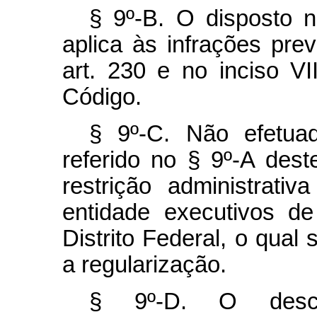
§ 9º-B. O disposto n
aplica às infrações pre
art. 230 e no inciso V
Código.
§ 9º-C. Não efetua
referido no § 9º-A deste
restrição administrat
entidade executivos d
Distrito Federal, o qual
a regularização.
§ 9º-D. O descu