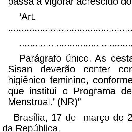
passa a vigorar acrescido do
‘Ar
..............................................
..........................................
Parágrafo único. As cest
Sisan deverão conter co
higiênico feminino, conform
que institui o Programa 
Menstrual.’ (NR)”
Brasília, 17 de março de 
da República.