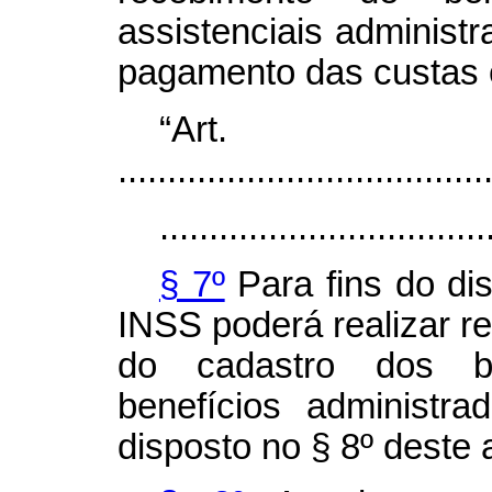
assistenciais administ
pagamento das custas 
“Ar
.....................................
.................................
§ 7º
Para fins do di
INSS poderá realizar r
do cadastro dos ben
benefícios administr
disposto no § 8º deste a