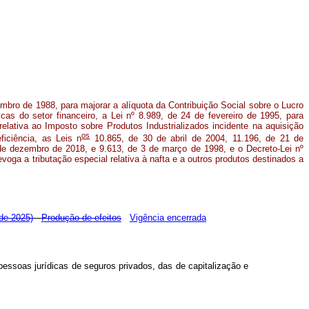
embro de 1988, para majorar a alíquota da Contribuição Social sobre o Lucro
icas do setor financeiro, a Lei nº 8.989, de 24 de fevereiro de 1995, para
elativa ao Imposto sobre Produtos Industrializados incidente na aquisição
os
iciência, as Leis n
10.865, de 30 de abril de 2004, 11.196, de 21 de
e dezembro de 2018, e 9.613, de 3 de março de 1998, e o Decreto-Lei nº
evoga a tributação especial relativa à nafta e a outros produtos destinados a
 de 2025)
Produção de efeitos
Vigência encerrada
pessoas jurídicas de seguros privados, das de capitalização e