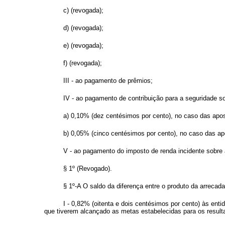
c) (revogada);
d) (revogada);
e) (revogada);
f) (revogada);
III - ao pagamento de prêmios;
IV - ao pagamento de contribuição para a seguridade so
a) 0,10% (dez centésimos por cento), no caso das apos
b) 0,05% (cinco centésimos por cento), no caso das ap
V - ao pagamento do imposto de renda incidente sobre
§ 1º (Revogado).
§ 1º-A O saldo da diferença entre o produto da arrecad
I - 0,82% (oitenta e dois centésimos por cento) às ent
que tiverem alcançado as metas estabelecidas para os result