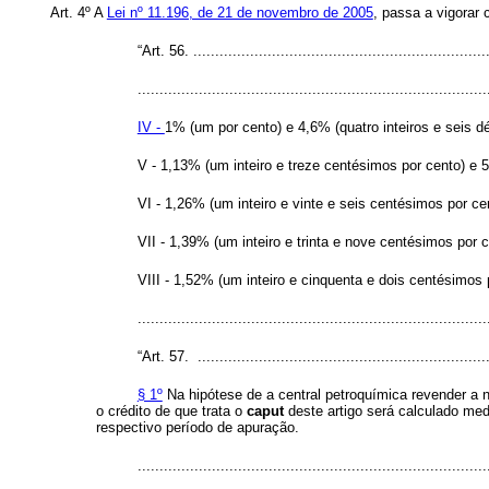
Art. 4º A
Lei nº 11.196, de 21 de novembro de 2005
, passa a vigorar
“Art. 56. ....................................................................
................................................................................
IV -
1% (um por cento) e 4,6% (quatro inteiros e seis 
V - 1,13% (um inteiro e treze centésimos por cento) e 
VI - 1,26% (um inteiro e vinte e seis centésimos por ce
VII - 1,39% (um inteiro e trinta e nove centésimos por 
VIII - 1,52% (um inteiro e cinquenta e dois centésimos 
..............................................................................
“Art. 57. ...................................................................
§ 1º
Na hipótese de a central petroquímica revender a 
o crédito de que trata o
caput
deste artigo será calculado medi
respectivo período de apuração.
..............................................................................