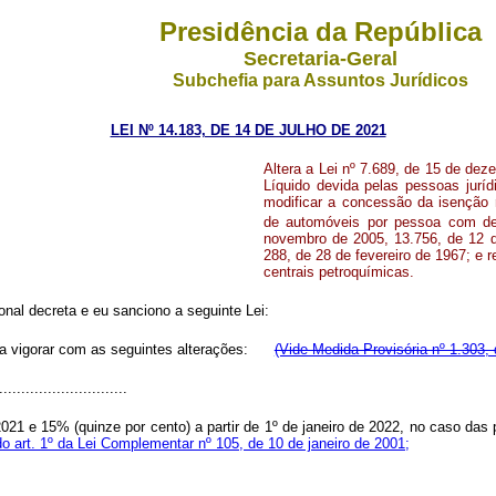
Presidência da República
Secretaria-Geral
Subchefia para Assuntos Jurídicos
LEI Nº 14.183, DE 14 DE JULHO DE 2021
Altera a Lei nº 7.689, de 15 de dez
Líquido devida pelas pessoas juríd
modificar a concessão da isenção r
de automóveis por pessoa com def
novembro de 2005, 13.756, de 12 d
288, de 28 de fevereiro de 1967; e r
centrais petroquímicas.
nal decreta e eu sanciono a seguinte Lei:
 a vigorar com as seguintes alterações:
(Vide Medida Provisória nº 1.303,
............................
021 e 15% (quinze por cento) a partir de 1º de janeiro de 2022, no caso das 
do art. 1º da Lei Complementar nº 105, de 10 de janeiro de 2001;