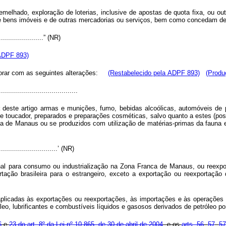
emelhado, exploração de loterias, inclusive de apostas de quota fixa, ou 
 de bens imóveis e de outras mercadorias ou serviços, bem como concedam de
........................” (NR)
 ADPF 893)
gorar com as seguintes alterações:
(Restabelecido pela ADPF 893)
(Produ
......................................
deste artigo armas e munições, fumo, bebidas alcoólicas, automóveis de pa
 de toucador, preparados e preparações cosméticas, salvo quanto a estes (
 de Manaus ou se produzidos com utilização de matérias-primas da fauna e
..............................’ (NR)
l para consumo ou industrialização na Zona Franca de Manaus, ou reexporta
tação brasileira para o estrangeiro, exceto a exportação ou reexportação d
plicadas às exportações ou reexportações, às importações e às operações rea
o, lubrificantes e combustíveis líquidos e gasosos derivados de petróleo p
6
e
23 do art. 8º da Lei nº 10.865, de 30 de abril de 2004
, e os
arts. 56
,
57
,
5