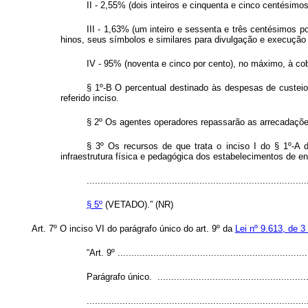
II - 2,55% (dois inteiros e cinquenta e cinco centésim
III - 1,63% (um inteiro e sessenta e três centésimos 
hinos, seus símbolos e similares para divulgação e execução d
IV - 95% (noventa e cinco por cento), no máximo, à co
§ 1º-B O percentual destinado às despesas de custeio 
referido inciso.
§ 2º Os agentes operadores repassarão as arrecadações d
§ 3º Os recursos de que trata o inciso I do § 1º-A 
infraestrutura física e pedagógica dos estabelecimentos de en
................................................................................
§ 5º
(VETADO).” (NR)
Art. 7º O inciso VI do parágrafo único do art. 9º da
Lei nº 9.613, de 
“Art. 9º .....................................................................
Parágrafo único. .........................................................
................................................................................