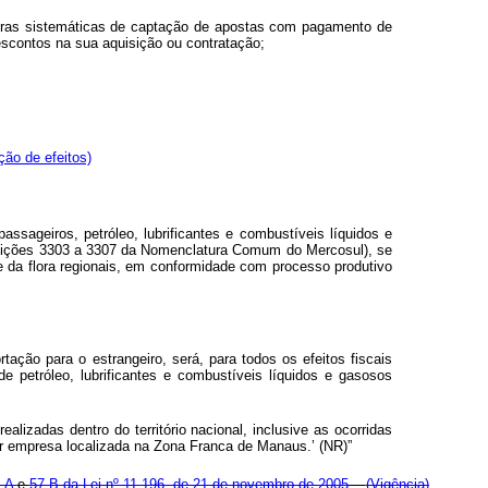
outras sistemáticas de captação de apostas com pagamento de
scontos na sua aquisição ou contratação;
ção de efeitos)
ssageiros, petróleo, lubrificantes e combustíveis líquidos e
posições 3303 a 3307 da Nomenclatura Comum do Mercosul), se
 da flora regionais, em conformidade com processo produtivo
ção para o estrangeiro, será, para todos os efeitos fiscais
e petróleo, lubrificantes e combustíveis líquidos e gasosos
lizadas dentro do território nacional, inclusive as ocorridas
or empresa localizada na Zona Franca de Manaus.’ (NR)”
7-A
e
57-B da Lei nº 11.196, de 21 de novembro de 2005
.
(Vigência)