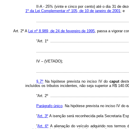
II-A -
25% (vinte e cinco por cento) até o dia 31 de dez
1º da Lei Complementar nº 105, de 10 de janeiro de 2001
; e
..............................................................................
Art. 2º A
Lei nº 8.989, de 24 de fevereiro de 1995
, passa a vigorar co
“Art. 1º .....................................................................
................................................................................
IV – (VETADO);
................................................................................
§ 7º
Na hipótese prevista no inciso IV do
caput
deste
incluídos os tributos incidentes, não seja superior a R$ 140.00
“Art. 2º .....................................................................
Parágrafo único
.
Na hipótese prevista no inciso IV do
c
“
Art. 3º
A isenção será reconhecida pela Secretaria Espe
“
Art. 6º
A alienação do veículo adquirido nos termos 