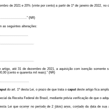
embro de 2021 e 20% (vinte por cento) a partir de 1º de janeiro de 2022, no 
..............................” (NR)
m as seguintes alterações:
............................
...................................
...................................
 artigo, até 31 de dezembro de 2021, a aquisição com isenção somente se
0,00 (cento e quarenta mil reais).
” (NR)
.............................
aput
do art. 1º desta Lei, o prazo de que trata o
caput
deste artigo fica ampli
cial da Receita Federal do Brasil, mediante prévia verificação de que o adqui
desta Lei que ocorrer no período de 2 (dois) anos, contado da data de su