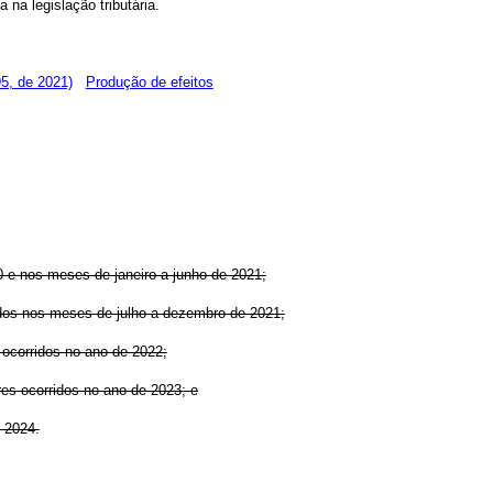
 na legislação tributária.
5, de 2021)
Produção de efeitos
0 e nos meses de janeiro a junho de 2021;
ridos nos meses de julho a dezembro de 2021;
s ocorridos no ano de 2022;
ores ocorridos no ano de 2023; e
e 2024.