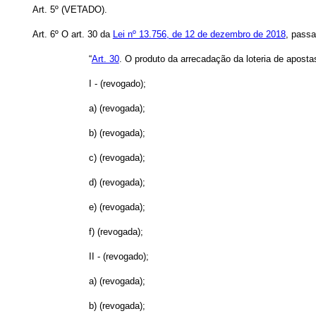
Art. 5º (VETADO).
Art. 6º O art. 30 da
Lei nº 13.756, de 12 de dezembro de 2018
, passa
“
Art. 30
.
O produto da arrecadação da loteria de apostas
I - (revogado);
a) (revogada);
b) (revogada);
c) (revogada);
d) (revogada);
e) (revogada);
f) (revogada);
II - (revogado);
a) (revogada);
b) (revogada);