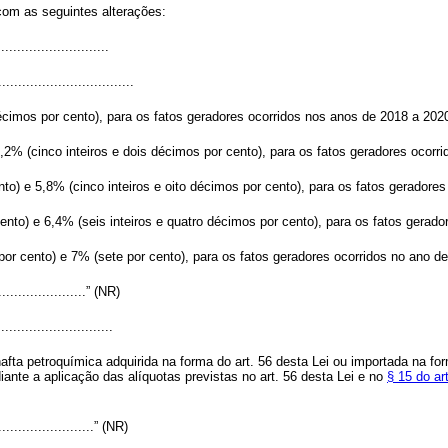
 com as seguintes alterações:
...........................
..................................
décimos por cento), para os fatos geradores ocorridos nos anos de 2018 a 202
5,2% (cinco inteiros e dois décimos por cento), para os fatos geradores ocor
nto) e 5,8% (cinco inteiros e oito décimos por cento), para os fatos geradore
cento) e 6,4% (seis inteiros e quatro décimos por cento), para os fatos gerad
por cento) e 7% (sete por cento), para os fatos geradores ocorridos no ano d
........................” (NR)
............................
nafta petroquímica adquirida na forma do art. 56 desta Lei ou importada na f
ante a aplicação das alíquotas previstas no art. 56 desta Lei e no
§ 15 do ar
..........................” (NR)