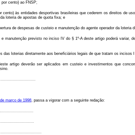
os por cento) ao FNSP;
por cento) às entidades desportivas brasileiras que cederem os direitos d
a loteria de apostas de quota fixa; e
bertura de despesas de custeio e manutenção do agente operador da loteria d
e manutenção previsto no inciso IV do § 1º-A deste artigo poderá variar, 
as loterias diretamente aos beneficiários legais de que tratam os incisos I e
deste artigo deverão ser aplicados em custeio e investimentos que conco
sino.
..............................
3 de março de 1998
, passa a vigorar com a seguinte redação:
............................
..........................
...................................