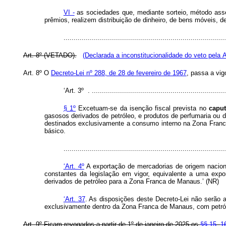
VI -
as sociedades que, mediante sorteio, método ass
prêmios, realizem distribuição de dinheiro, de bens móveis,
..............................................................................
Art. 8º
(VETADO).
(Declarada a inconstitucionalidade do veto pela
Art. 8º O
Decreto-Lei nº 288, de 28 de fevereiro de 1967
, passa a vi
‘Art. 3º . ...................................................................
§ 1º
Excetuam-se da isenção fiscal prevista no
caput
gasosos derivados de petróleo, e produtos de perfumaria ou
destinados exclusivamente a consumo interno na Zona Franca
básico.
...............................................................................
‘Art. 4º
A exportação de mercadorias de origem naciona
constantes da legislação em vigor, equivalente a uma expor
derivados de petróleo para a Zona Franca de Manaus.’ (NR)
‘Art. 37
. As disposições deste Decreto-Lei não serão a
exclusivamente dentro da Zona Franca de Manaus, com petróle
Art. 9º Ficam revogados a partir de 1º de janeiro de 2025 os
§§ 15
,
1