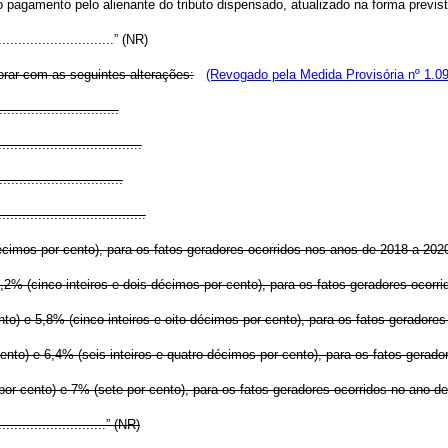
o pagamento pelo alienante do tributo dispensado, atualizado na forma prevista
...............................” (NR)
orar com as seguintes alterações:
(Revogado pela Medida Provisória nº 1.09
.............................
....................................
..............................
.....................................
décimos por cento), para os fatos geradores ocorridos nos anos de 2018 a 202
5,2% (cinco inteiros e dois décimos por cento), para os fatos geradores ocor
nto) e 5,8% (cinco inteiros e oito décimos por cento), para os fatos geradore
cento) e 6,4% (seis inteiros e quatro décimos por cento), para os fatos gerad
por cento) e 7% (sete por cento), para os fatos geradores ocorridos no ano d
.............................” (NR)