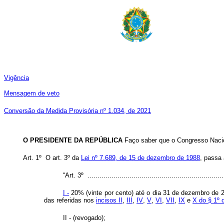
Vigência
Mensagem de veto
Conversão da Medida Provisória nº 1.034, de 2021
O PRESIDENTE DA REPÚBLICA
Faço saber que o Congresso Nacio
Art. 1º
O art. 3º da
Lei nº 7.689, de 15 de dezembro de 1988
, passa
“Art. 3º .....................................................................
I -
20% (vinte por cento) até o dia 31 de dezembro de 2
das referidas nos
incisos II
,
III
,
IV
,
V
,
VI
,
VII
,
IX
e
X do § 1º 
II - (revogado);