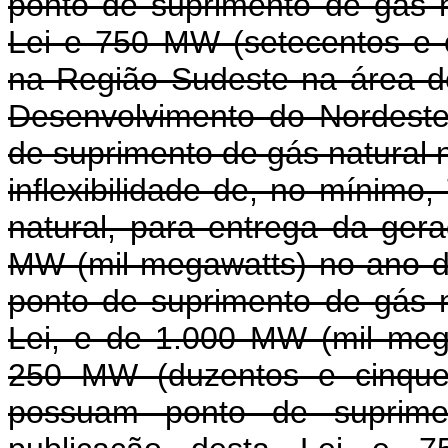
ponto de suprimento de gás n
Lei e 750 MW (setecentos e 
na Região Sudeste na área de
Desenvolvimento do Nordest
de suprimento de gás natural 
inflexibilidade de, no mínimo
natural, para entrega da ger
MW (mil megawatts) no ano 
ponto de suprimento de gás n
Lei, e de 1.000 MW (mil meg
250 MW (duzentos e cinque
possuam ponto de suprime