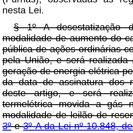
nesta Lei.
§ 1º A desestatização d
modalidade de aumento do cap
pública de ações ordinárias c
pela União, e será realizad
geração de energia elétrica pe
da data de assinatura dos 
deste artigo, e será real
termelétrica movida a gás 
modalidade de leilão de rese
3º
e
3º-A da Lei nº 10.848, d