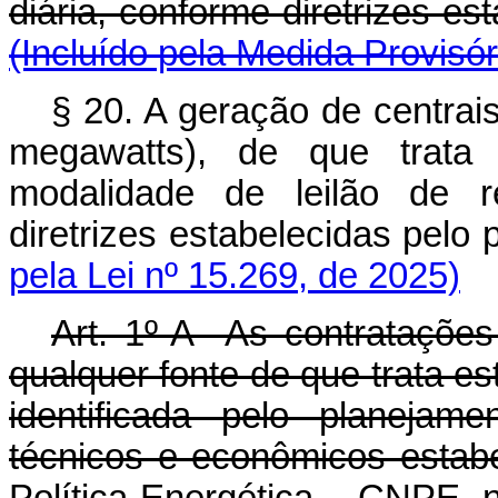
diária, conforme diretrizes e
(Incluído pela Medida Provisór
§ 20. A geração de centrai
megawatts), de que trata 
modalidade de leilão de r
diretrizes estabelecidas pe
pela Lei nº 15.269, de 2025)
Art. 1º-A As contratações 
qualquer fonte de que trata es
identificada pelo planejamen
técnicos e econômicos estab