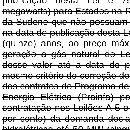
publicação desta Lei e 7
megawatts) para Estados na R
da Sudene que não possuam p
na data de publicação desta L
(quinze) anos, ao preço máx
geração a gás natural do Le
desse valor até a data de pu
mesmo critério de correção do
dos contratos do Programa de 
Energia Elétrica (Proinfa) 
contratação nos Leilões A-5 
por cento) da demanda declar
hidrelétricas até 50 MW (cin