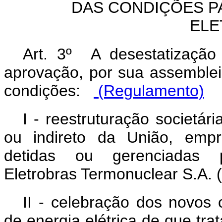
DAS CONDIÇÕES P
ELE
Art. 3º A desestatização 
aprovação, por sua assembleia
condições:
(Regulamento)
I - reestruturação societár
ou indireto da União, empre
detidas ou gerenciadas pe
Eletrobras Termonuclear S.A. (E
II - celebração dos novos
de energia elétrica de que trat