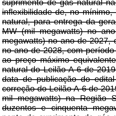
suprimento de gás natural na
inflexibilidade de, no mínimo
natural, para entrega da ger
MW (mil megawatts) no ano
megawatts) no ano de 2027, 
no ano de 2028, com período 
ao preço máximo equivalente
natural do Leilão A-6 de 2019
data de publicação do edital
correção do Leilão A-6 de 20
mil megawatts) na Região S
duzentos e cinquenta mega