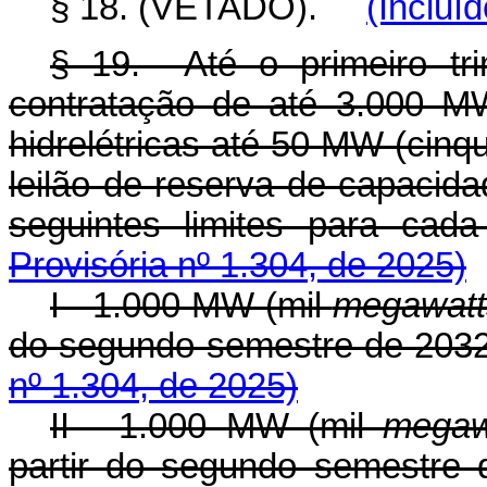
§ 18. (VETADO).
(Incluí
§ 19. Até o primeiro tri
contratação de até 3.000 MW
hidrelétricas até 50 MW (cin
leilão de reserva de capacida
seguintes limites para 
Provisória nº 1.304, de 2025)
I - 1.000 MW (mil
megawatt
do segundo semestre de 2
nº 1.304, de 2025)
II - 1.000 MW (mil
megaw
partir do segundo semestr