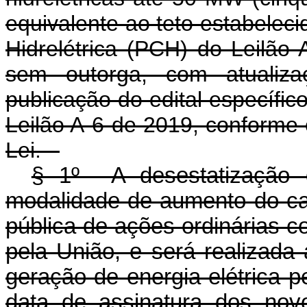
equivalente ao teto estabelec
Hidrelétrica (PCH) do Leilã
sem outorga, com atualiz
publicação do edital específic
Leilão A-6 de 2019, conforme 
Lei.
§ 1º A desestatização d
modalidade de aumento do cap
pública de ações ordinárias c
pela União, e será realizad
geração de energia elétrica p
data de assinatura dos nov