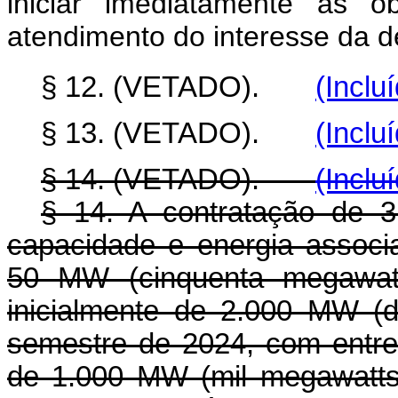
iniciar imediatamente as 
atendimento do interesse da d
§ 12. (VETADO).
(Inclu
§ 13. (VETADO).
(Inclu
§ 14. (VETADO).
(Inclu
§ 14. A contratação de 
capacidade e energia associa
50 MW (cinquenta megawatt
inicialmente de 2.000 MW (
semestre de 2024, com entr
de 1.000 MW (mil megawatts)