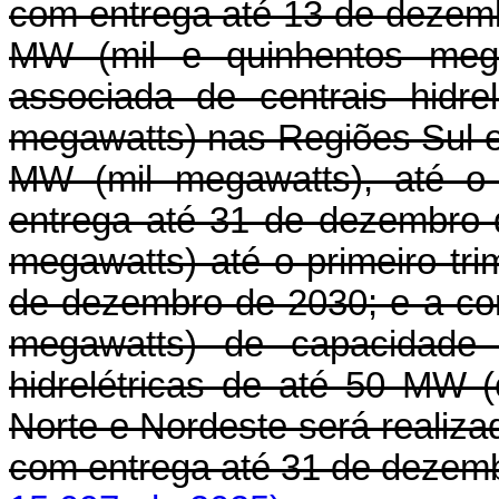
com entrega até 13 de dezemb
MW (mil e quinhentos mega
associada de centrais hidr
megawatts) nas Regiões Sul e
MW (mil megawatts), até o
entrega até 31 de dezembro
megawatts) até o primeiro tr
de dezembro de 2030; e a co
megawatts) de capacidade 
hidrelétricas de até 50 MW 
Norte e Nordeste será realiz
com entrega até 31 de dezem