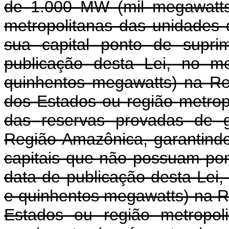
de 1.000 MW (mil megawatts
metropolitanas das unidade
sua capital ponto de supri
publicação desta Lei, no m
quinhentos megawatts) na Reg
dos Estados ou região metropo
das reservas provadas de g
Região Amazônica, garantind
capitais que não possuam pon
data de publicação desta Lei
e quinhentos megawatts) na R
Estados ou região metropo