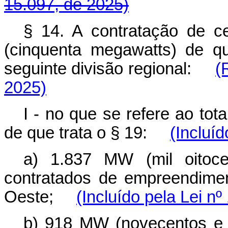
15.097, de 2025)
§ 14. A contratação de ce
(cinquenta megawatts) de q
seguinte divisão regional:
(
2025)
I - no que se refere ao to
de que trata o § 19:
(Incluíd
a) 1.837 MW (mil oitoce
contratados de empreendimen
Oeste;
(Incluído pela Lei n
b) 918 MW (novecentos e 