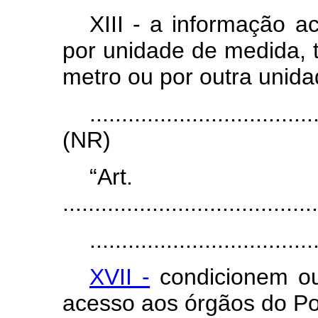
XIII - a informação a
por unidade de medida, ta
metro ou por outra unida
...................................
(NR)
“Ar
........................................
...................................
XVII -
condicionem ou
acesso aos órgãos do Pod