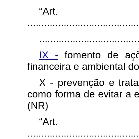
“Ar
........................................
...................................
IX -
fomento de açõ
financeira e ambiental d
X - prevenção e trat
como forma de evitar a e
(NR)
“Ar
........................................