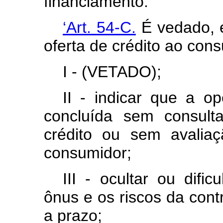
financiamento.’
‘Art. 54-C.
É vedado, e
oferta de crédito ao cons
I - (VETADO);
II - indicar que a o
concluída sem consult
crédito ou sem avaliaç
consumidor;
III - ocultar ou difi
ônus e os riscos da cont
a prazo;