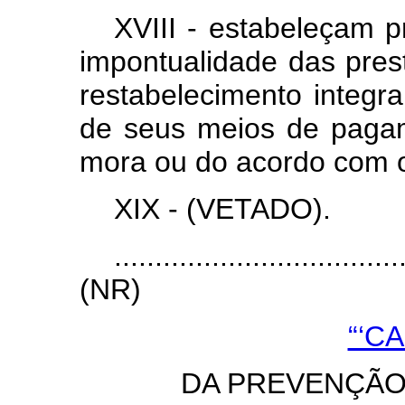
XVIII - estabeleçam 
impontualidade das pre
restabelecimento integra
de seus meios de pagam
mora ou do acordo com o
XIX - (VETADO).
...................................
(NR)
“‘C
DA PREVENÇÃO