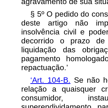
agravamento de sua situ
§ 5º O pedido do cons
deste artigo não im
insolvência civil e pod
decorrido o prazo de
liquidação das obriga
pagamento homologado
repactuação.’
‘Art. 104-B.
Se não ho
relação a quaisquer c
consumidor, ins
superendividamento pa