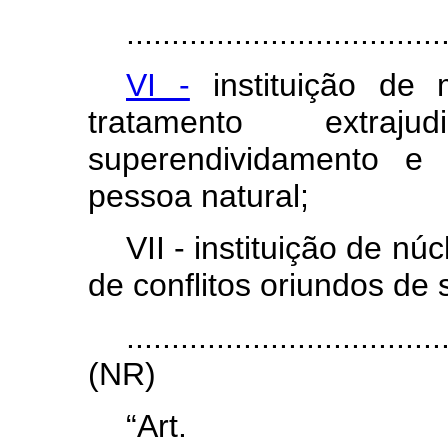
...................................
VI -
instituição de
tratamento extraj
superendividamento e
pessoa natural;
VII - instituição de n
de conflitos oriundos de
...................................
(NR)
“Ar