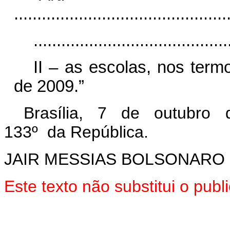
..............................................
..........................................
II – as escolas, nos term
de 2009.”
Brasília, 7 de outubro 
133º da República.
JAIR MESSIAS BOLSONARO
Este texto não substitui o pu