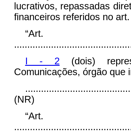
lucrativos, repassadas dir
financeiros referidos no art
“Ar
............................................
I - 2
(dois) repres
Comunicações, órgão que in
........................................
(NR)
“Art
............................................