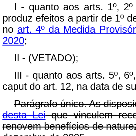
I - quanto aos arts. 1º, 2
produz efeitos a partir de 1º 
no
art. 4º da Medida Provisó
2020
;
II - (VETADO);
III - quanto aos arts. 5º, 6º
caput
do art. 12, na data de s
Parágrafo único. As dispos
desta Lei
que vinculem rece
renovem benefícios de natureza