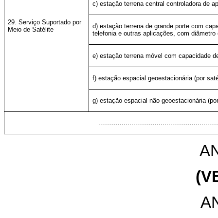
c) estação terrena central controladora de 
29. Serviço Suportado por
d) estação terrena de grande porte com capa
Meio de Satélite
telefonia e outras aplicações, com diâmetro
e) estação terrena móvel com capacidade d
f) estação espacial geoestacionária (por saté
g) estação espacial não geoestacionária (po
.............................................................
AN
(V
A