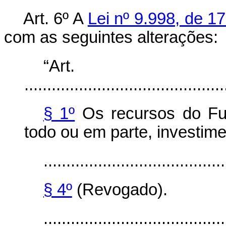
Art. 6º A
Lei nº 9.998, de 1
com as seguintes alterações:
“Ar
............................................
§ 1º
Os recursos do Fus
todo ou em parte, investime
........................................
§ 4º
(Revogado).
........................................