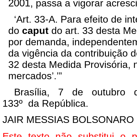
2001
, passa a vigorar acresc
‘Art. 33-A. Para efeito de in
do
caput
do art. 33 desta Me
por demanda, independentemen
da vigência da contribuição d
32 desta Medida Provisória, n
mercados’.’”
Brasília, 7 de outubro 
133º da República.
JAIR MESSIAS BOLSONARO
Este texto não substitui o