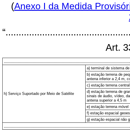
(
Anexo I da Medida Provisór
“...............................................
Art. 3
............................................................................................................
a) terminal de sistema de
b) estação terrena de pe
antena inferior a 2,4 m, c
c) estação terrena centra
d) estação terrena de gra
h) Serviço Suportado por Meio de Satélite
sinais de áudio, vídeo, d
antena superior a 4,5 m
e) estação terrena móvel
f) estação espacial geoest
g) estação espacial não g
............................................................................................................