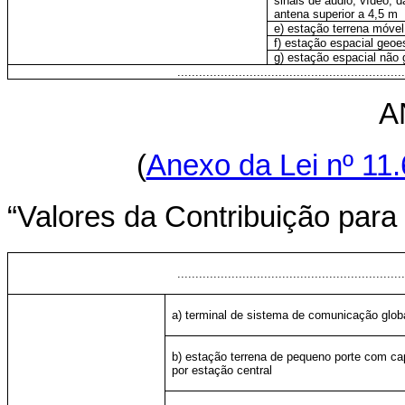
sinais de áudio, vídeo, 
antena superior a 4,5 m
e) estação terrena móve
f) estação espacial geoes
g) estação espacial não 
...............................................................
A
(
Anexo da Lei nº 11.
“Valores da Contribuição para
...............................................................
a) terminal de sistema de comunicação globa
b) estação terrena de pequeno porte com cap
por estação central