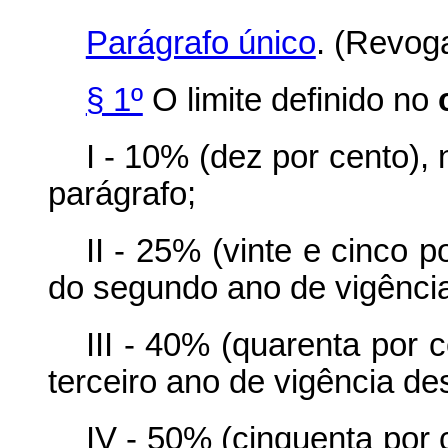
Parágrafo único
. (Revog
§ 1º
O limite definido no
I - 10% (dez por cento), 
parágrafo;
II - 25% (vinte e cinco po
do segundo ano de vigência
III - 40% (quarenta por c
terceiro ano de vigência de
IV - 50% (cinquenta por c