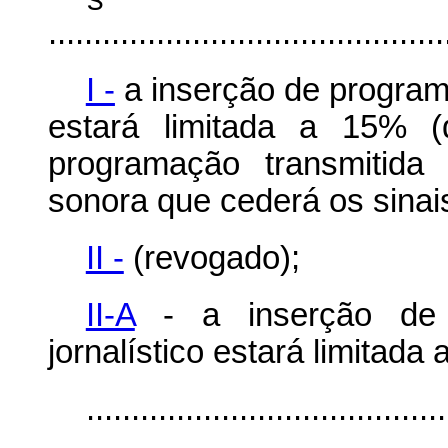
............................................
I -
a inserção de programa
estará limitada a 15% (
programação transmitida
sonora que cederá os sinai
II -
(revogado);
II-A
- a inserção de 
jornalístico estará limitada 
........................................