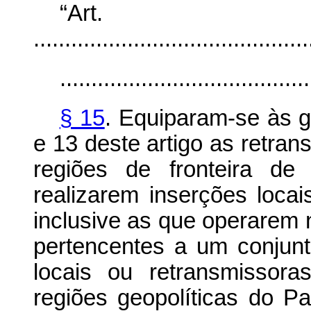
“Ar
............................................
........................................
§ 15
. Equiparam-se às g
e 13 deste artigo as retran
regiões de fronteira de
realizarem inserções loca
inclusive as que operarem
pertencentes a um conjun
locais ou retransmissor
regiões geopolíticas do Pa