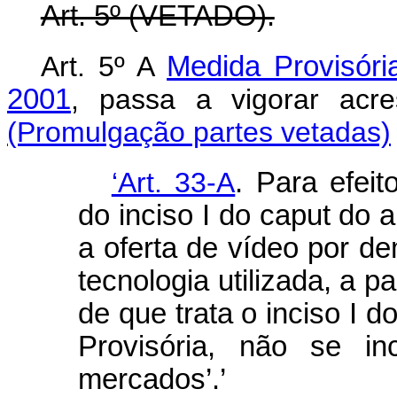
Art. 5º (VETADO).
Art. 5º A
Medida Provisóri
2001
, passa a vigorar ac
(Promulgação partes vetadas)
‘Art. 33-A
. Para efeit
do inciso I do caput do a
a oferta de vídeo por 
tecnologia utilizada, a p
de que trata o inciso I d
Provisória, não se in
mercados’.’