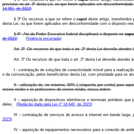
previstas no art. 3º desta Lei, ou que forem aplicados em desconformidad
14.351, de 2022)
§ 3º Os recursos a que se refere o
caput
deste artigo, transferidos
desta Lei, ou que forem aplicados em desconformidade com o disposto nesta
§ 4º Ato do Poder Executivo federal disciplinará o disposto no
capu
de 2021)
(Vigência encerrada)
Art.
3º Os recursos de que trata o art. 2º desta Lei deverão atender à
Art. 3º Os recursos de que trata o art. 2º desta Lei deverão atender à
I - contratação de soluções de conectividade móvel para a realizaç
e da comunicação, pelos beneficiários desta Lei, com prioridade para os a
II - utilização de, no máximo, 50% ( cinquenta por cento) para aqui
ensino médio e os professores do ensino médio, nessa ordem.
II – aquisição de dispositivos eletrônicos e terminais portáteis qu
deles;
(Redação dada pela Lei nº 14.640, de 2023)
III – contratação de serviços de acesso à internet em banda larga
2023)
IV – aquisição de equipamentos necessários para a conexão de ambi