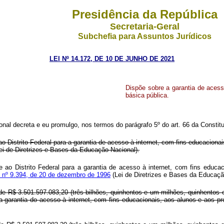
Presidência da República
Secretaria-Geral
Subchefia para Assuntos Jurídicos
LEI Nº 14.172, DE 10 DE JUNHO DE 2021
Dispõe sobre a garantia de acess
básica pública.
al decreta e eu promulgo, nos termos do parágrafo 5º do art. 66 da Constitui
o Distrito Federal para a garantia de acesso à internet, com fins educacion
ei de Diretrizes e Bases da Educação Nacional).
e ao Distrito Federal para a garantia de acesso à internet, com fins educa
i nº 9.394, de 20 de dezembro de 1996
(Lei de Diretrizes e Bases da Educaçã
de R$ 3.501.597.083,20 (três bilhões, quinhentos e um milhões, quinhentos e 
 garantia do acesso à internet, com fins educacionais, aos alunos e aos pr