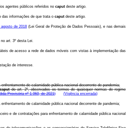
dos agentes públicos referidos no
caput
deste artigo.
to das informações de que trata o
caput
deste artigo.
e agosto de 2018
(Lei Geral de Proteção de Dados Pessoais), e nas demais
o art. 3º desta Lei.
portáteis de acesso a rede de dados móveis com vistas à implementação das
stação de interesse.
ra enfrentamento de calamidade pública nacional decorrente de pandemia;
caput
do art. 2º, observados os termos de quaisquer normas de regime
ida Provisória nº 1.060, de 2021)
(Vigência encerrada)
ra enfrentamento de calamidade pública nacional decorrente de pandemia;
nceiro e de contratações para enfrentamento de calamidade pública nacional
ços de telecomunicações e as concessionárias do Serviço Telefônico Fixo