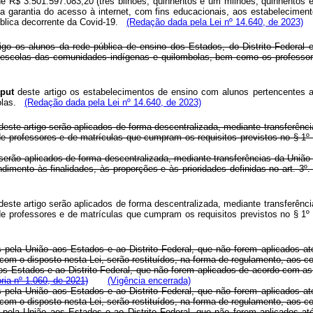
de R$ 3.501.597.083,20 (três bilhões, quinhentos e um milhões, quinhentos e 
a garantia do acesso à internet, com fins educacionais, aos estabelecimen
blica decorrente da Covid-19.
(Redação dada pela Lei nº 14.640, de 2023)
tigo os alunos da rede pública de ensino dos Estados, do Distrito Federal 
escolas das comunidades indígenas e quilombolas, bem como os professore
put
deste artigo os estabelecimentos de ensino com alunos pertencentes a
las.
(Redação dada pela Lei nº 14.640, de 2023)
deste artigo serão aplicados de forma descentralizada, mediante transferênc
de professores e de matrículas que cumpram os requisitos previstos no § 1º d
serão aplicados de forma descentralizada, mediante transferências da União
dimento às finalidades, às proporções e às prioridades definidas no art. 
deste artigo serão aplicados de forma descentralizada, mediante transferênc
de professores e de matrículas que cumpram os requisitos previstos no § 1º d
dos pela União aos Estados e ao Distrito Federal, que não forem aplicados a
com o disposto nesta Lei, serão restituídos, na forma de regulamento, aos co
aos Estados e ao Distrito Federal, que não forem aplicados de acordo com as f
ia nº 1.060, de 2021)
(Vigência encerrada)
dos pela União aos Estados e ao Distrito Federal, que não forem aplicados a
com o disposto nesta Lei, serão restituídos, na forma de regulamento, aos co
s pela União aos Estados e ao Distrito Federal, que não forem aplicados a