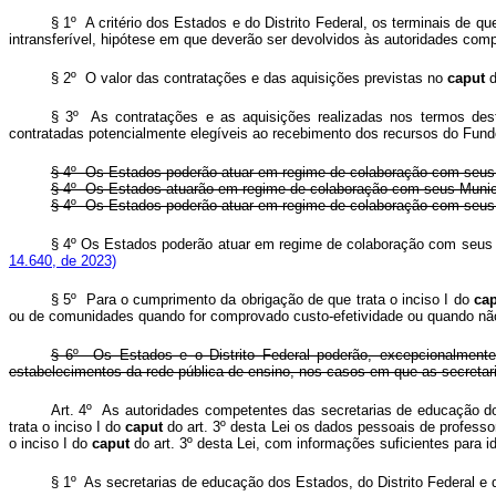
§ 1º A critério dos Estados e do Distrito Federal, os terminais de que
intransferível, hipótese em que deverão ser devolvidos às autoridades co
§ 2º O valor das contratações e das aquisições previstas no
caput
d
§ 3º As contratações e as aquisições realizadas nos termos dest
contratadas potencialmente elegíveis ao recebimento dos recursos do Fund
§ 4º Os Estados poderão atuar em regime de colaboração com seus
§ 4º Os Estados atuarão em regime de colaboração com seus Municíp
§ 4º Os Estados poderão atuar em regime de colaboração com seus
§ 4º Os Estados poderão atuar em regime de colaboração com seus Mun
14.640, de 2023)
§ 5º Para o cumprimento da obrigação de que trata o inciso I do
ca
ou de comunidades quando for comprovado custo-efetividade ou quando não
§ 6º Os Estados e o Distrito Federal poderão, excepcionalmente,
estabelecimentos da rede pública de ensino, nos casos em que as secretar
Art. 4º
As autoridades competentes das secretarias de educação do
trata o inciso I do
caput
do art. 3º desta Lei os dados pessoais de profess
o inciso I do
caput
do art. 3º desta Lei, com informações suficientes para id
§ 1º As secretarias de educação dos Estados, do Distrito Federal e