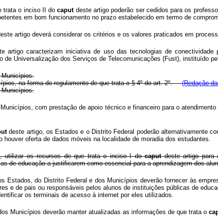
 trata o inciso II do
caput
deste artigo poderão ser cedidos para os professo
mpetentes em bom funcionamento no prazo estabelecido em termo de compromis
este artigo deverá considerar os critérios e os valores praticados em proces
e artigo caracterizam iniciativa de uso das tecnologias de conectividad
o de Universalização dos Serviços de Telecomunicações (Fust), instituído p
 Municípios.
ios, na forma do regulamento de que trata o § 4º
do art. 2º.
(Redação dad
 Municípios.
icípios, com prestação de apoio técnico e financeiro para o atendimento dos
put
deste artigo, os Estados e o Distrito Federal poderão alternativamente c
 houver oferta de dados móveis na localidade de moradia dos estudantes.
 utilizar os recursos de que trata o inciso I do
caput
deste artigo para
ias de educação a justificarem como essencial para a aprendizagem dos alun
s Estados, do Distrito Federal e dos Municípios deverão fornecer às empre
ores e de pais ou responsáveis pelos alunos de instituições públicas de educ
entificar os terminais de acesso à internet por eles utilizados.
 dos Municípios deverão manter atualizadas as informações de que trata o
ca