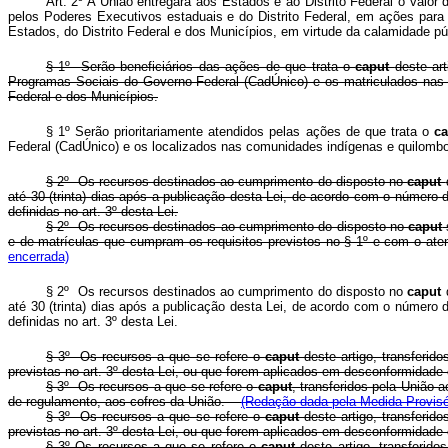
Art. 2º A União entregará aos Estados e ao Distrito Federal o valor 
pelos Poderes Executivos estaduais e do Distrito Federal, em ações para 
Estados, do Distrito Federal e dos Municípios, em virtude da calamidade pú
§ 1º Serão beneficiários das ações de que trata o
caput
deste ar
Programas Sociais do Governo Federal (CadÚnico) e os matriculados nas 
Federal e dos Municípios.
§ 1º Serão prioritariamente atendidos pelas ações de que trata o
ca
Federal (CadÚnico) e os localizados nas comunidades indígenas e quilombo
§ 2º Os recursos destinados ao cumprimento do disposto no
caput
até 30 (trinta) dias após a publicação desta Lei, de acordo com o número 
definidas no art. 3º desta Lei.
§ 2º Os recursos destinados ao cumprimento do disposto no
caput
e de matrículas que cumpram os requisitos previstos no § 1º e com o aten
encerrada)
§ 2º Os recursos destinados ao cumprimento do disposto no
caput
até 30 (trinta) dias após a publicação desta Lei, de acordo com o número 
definidas no art. 3º desta Lei.
§ 3º Os recursos a que se refere o
caput
deste artigo, transferi
previstas no art. 3º desta Lei, ou que forem aplicados em desconformidade 
§ 3º Os recursos a que se refere o
caput
, transferidos pela União 
de regulamento, aos cofres da União.
(Redação dada pela Medida Provisór
§ 3º Os recursos a que se refere o
caput
deste artigo, transferi
previstas no art. 3º desta Lei, ou que forem aplicados em desconformidade 
§ 3º Os recursos a que se refere o
caput
deste artigo, transferido