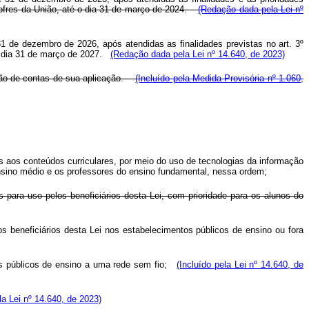
 cofres da União, até o dia 31 de março de 2024.
(Redação dada pela Lei nº
31 de dezembro de 2026, após atendidas as finalidades previstas no art. 3º
 dia 31 de março de 2027.
(Redação dada pela Lei nº 14.640, de 2023)
ação de contas de sua aplicação.
(Incluído pela Medida Provisória nº 1.060,
 aos conteúdos curriculares, por meio do uso de tecnologias da informação
ensino médio e os professores do ensino fundamental, nessa ordem;
s para uso pelos beneficiários desta Lei, com prioridade para os alunos do
os beneficiários desta Lei nos estabelecimentos públicos de ensino ou fora
s públicos de ensino a uma rede sem fio;
(Incluído pela Lei nº 14.640, de
la Lei nº 14.640, de 2023)