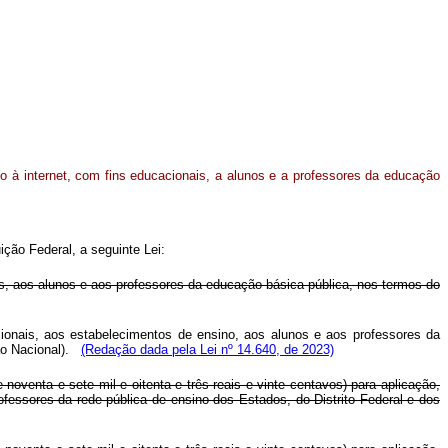
o à internet, com fins educacionais, a alunos e a professores da educação
ção Federal, a seguinte Lei:
ais, aos alunos e aos professores da educação básica pública, nos termos do
cionais, aos estabelecimentos de ensino, aos alunos e aos professores da
o Nacional).
(Redação dada pela Lei nº 14.640, de 2023)
noventa e sete mil e oitenta e três reais e vinte centavos) para aplicação,
ofessores da rede pública de ensino dos Estados, do Distrito Federal e dos