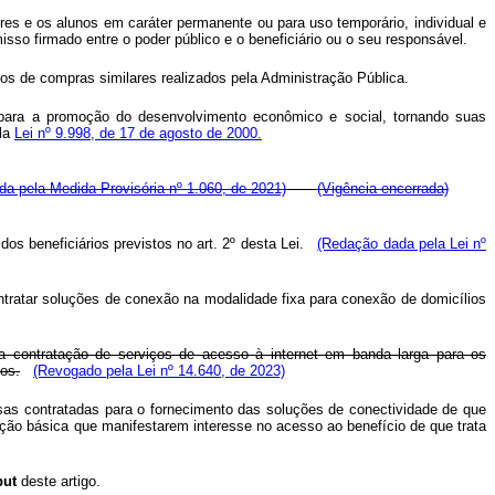
res e os alunos em caráter permanente ou para uso temporário, individual e
so firmado entre o poder público e o beneficiário ou o seu responsável.
sos de compras similares realizados pela Administração Pública.
e para a promoção do desenvolvimento econômico e social, tornando suas
ela
Lei nº 9.998, de 17 de agosto de 2000.
a pela Medida Provisória nº 1.060, de 2021)
(Vigência encerrada)
 beneficiários previstos no art. 2º desta Lei.
(Redação dada pela Lei nº
ontratar soluções de conexão na modalidade fixa para conexão de domicílios
 a contratação de serviços de acesso à internet em banda larga para os
os.
(Revogado pela Lei nº 14.640, de 2023)
sas contratadas para o fornecimento das soluções de conectividade de que
ação básica que manifestarem interesse no acesso ao benefício de que trata
put
deste artigo.