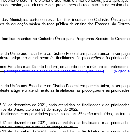
noventa e sete mil e oitenta e três reais e vinte centavos) para aplicação,
tos de ensino, aos alunos e aos professores da rede pública de ensino dos
e dos Municípios pertencentes a famílias inscritas no Cadastro Único para
s da educação básica da rede pública de ensino dos Estados, do Distrito
 famílias inscritas no Cadastro Único para Programas Sociais do Governo
ias da União aos Estados e ao Distrito Federal em parcela única, a ser paga
este artigo e o atendimento às finalidades, às proporções e às prioridades
 aos Estados e ao Distrito Federal, de acordo com o número de professores
3º.
(Redação dada pela Medida Provisória nº 1.060, de 2021)
(Vigência
ias da União aos Estados e ao Distrito Federal em parcela única, a ser paga
este artigo e o atendimento às finalidades, às proporções e às prioridades
té 31 de dezembro de 2021, após atendidas as finalidades e as prioridades
fres da União, até o dia 31 de março de 2022.
inalidades e as prioridades previstas no art. 3º serão restituídos, na forma
té 31 de dezembro de 2021, após atendidas as finalidades e as prioridades
fres da União, até o dia 31 de março de 2022.
té 31 de dezembro de 2023, após atendidas as finalidades e as prioridades