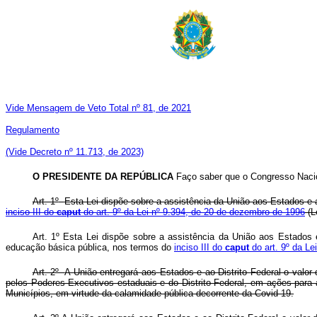
Vide Mensagem de Veto Total nº 81, de 2021
Regulamento
(Vide Decreto nº 11.713, de 2023)
O PRESIDENTE DA REPÚBLICA
Faço saber que o Congresso Nacion
Art. 1º
Esta Lei dispõe sobre a assistência da União aos Estados e a
inciso III do
caput
do art. 9º da Lei nº 9.394, de 20 de dezembro de 1996
(L
Art. 1º Esta Lei dispõe sobre a assistência da União aos Estados 
educação básica pública, nos termos do
inciso III do
caput
do art. 9º da Le
Art. 2º
A União entregará aos Estados e ao Distrito Federal o valor 
pelos Poderes Executivos estaduais e do Distrito Federal, em ações para a
Municípios, em virtude da calamidade pública decorrente da Covid-19.