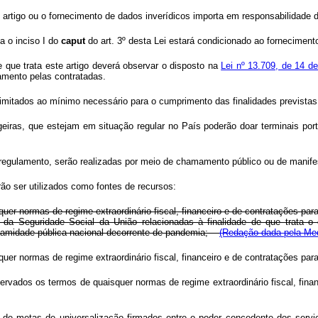
artigo ou o fornecimento de dados inverídicos importa em responsabilidade 
a o inciso I do
caput
do art. 3º desta Lei estará condicionado ao fornecimen
 que trata este artigo deverá observar o disposto na
Lei nº 13.709, de 14 d
amento pelas contratadas.
mitados ao mínimo necessário para o cumprimento das finalidades previstas n
angeiras, que estejam em situação regular no País poderão doar terminais 
e regulamento, serão realizadas por meio de chamamento público ou de manife
ão ser utilizados como fontes de recursos:
uer normas de regime extraordinário fiscal, financeiro e de contratações pa
da Seguridade Social da União relacionadas à finalidade de que trata o
 calamidade pública nacional decorrente de pandemia;
(Redação dada pela Med
uer normas de regime extraordinário fiscal, financeiro e de contratações pa
servados os termos de quaisquer normas de regime extraordinário fiscal, fina
s de metas de universalização firmados entre o poder concedente dos servi