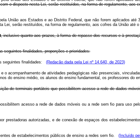
e com o disposto nesta Lei, serão restituídos, na forma de regulamento, aos
 pela União aos Estados e ao Distrito Federal, que não forem aplicados até 
 Lei, serão restituídos, na forma de regulamento, aos cofres da União até o
t
, inclusive quanto aos prazos, à forma de repasse dos recursos e à prest
s seguintes finalidades, proporções e prioridades:
s seguintes finalidades:
(Redação dada pela Lei nº 14.640, de 2023)
ão e o acompanhamento de atividades pedagógicas não presenciais, vinculadas
lunos do ensino médio, os alunos do ensino fundamental, os professores do 
sição de terminais portáteis que possibilitem acesso a rede de dados móvei
e possibilitem acesso a rede de dados móveis ou a rede sem fio para uso pel
, por prestadoras autorizadas, e de conexão de espaços dos estabelecimento
entes de estabelecimentos públicos de ensino a redes sem fio.
(Incluído pe