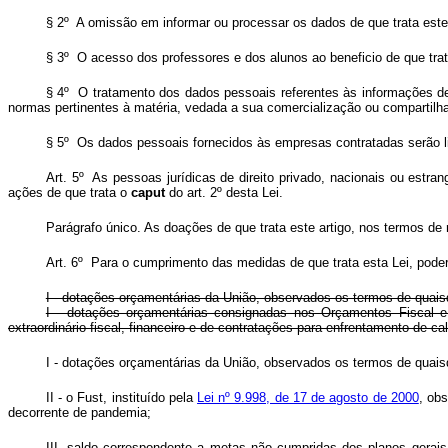
§ 2º A omissão em informar ou processar os dados de que trata este 
§ 3º O acesso dos professores e dos alunos ao beneficio de que trat
§ 4º O tratamento dos dados pessoais referentes às informações de
normas pertinentes à matéria, vedada a sua comercialização ou compartilh
§ 5º Os dados pessoais fornecidos às empresas contratadas serão li
Art.
5º As pessoas jurídicas de direito privado, nacionais ou estr
ações de que trata o
caput
do art. 2º desta Lei.
Parágrafo único. As doações de que trata este artigo, nos termos d
Art. 6º
Para o cumprimento das medidas de que trata esta Lei, poder
I - dotações orçamentárias da União, observados os termos de quaisq
I - dotações orçamentárias consignadas nos Orçamentos Fiscal e 
extraordinário fiscal, financeiro e de contratações para enfrentamento de
I - dotações orçamentárias da União, observados os termos de quaisq
II - o Fust, instituído pela
Lei nº 9.998, de 17 de agosto de 2000
, ob
decorrente de pandemia;
III- saldo correspondente a metas não cumpridas dos planos gerai