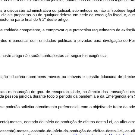
 à discussão administrativa ou judicial, submetidos ou não a hipótese legal
udiciais propostas ou de qualquer defesa em sede de execução fiscal e, cum
sto na parte final do § 3º deste artigo.
u autoridade competente, a comprovar que protocolou requerimento de extinç
rdos e parcerias com entidades públicas e privadas para divulgação do Pe
 neste artigo não serão contrapostas as seguintes exigências:
nação fiduciária sobre bens móveis ou imóveis e cessão fiduciária de direitos
ara mensuração do grau de recuperabilidade, no âmbito das transações disp
da pessoa jurídica durante todo o período da pandemia e da Emergência em S
e poderão solicitar atendimento preferencial, com o objetivo de tratar da ade
enta) meses, contado do início da produção de efeitos desta Lei, as alíquota
ssenta) meses, contado do início da produção de efeitos desta Lei, as alíq