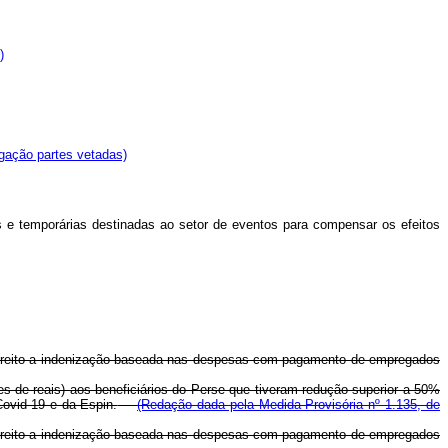
)
ação partes vetadas)
is e temporárias destinadas ao setor de eventos para compensar os efeitos
o direito a indenização baseada nas despesas com pagamento de empregados
ões de reais) aos beneficiários do Perse que tiveram redução superior a 50%
ovid-19 e da Espin.
(Redação dada pela Medida Provisória nº 1.135, de
o direito a indenização baseada nas despesas com pagamento de empregados