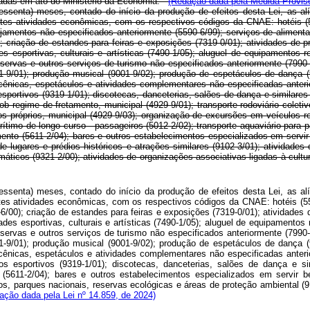
onadas em ato do Ministério da Economia:
(Redação dada pela Medida Provisó
ssenta) meses, contado do início da produção de efeitos desta Lei, as alíq
es atividades econômicas, com os respectivos códigos da CNAE: hotéis (551
ojamentos não especificados anteriormente (5590-6/99); serviços de aliment
0); criação de estandes para feiras e exposições (7319-0/01); atividades de 
s esportivas, culturais e artísticas (7490-1/05); aluguel de equipamentos r
eservas e outros serviços de turismo não especificados anteriormente (7990-
01-9/01); produção musical (9001-9/02); produção de espetáculos de dança 
s cênicas, espetáculos e atividades complementares não especificadas anter
esportivos (9319-1/01); discotecas, danceterias, salões de dança e similares
ob regime de fretamento, municipal (4929-9/01); transporte rodoviário coleti
s próprios, municipal (4929-9/03); organização de excursões em veículos rodov
timo de longo curso - passageiros (5012-2/02); transporte aquaviário para pa
ento (5611-2/04); bares e outros estabelecimentos especializados em servir
e lugares e prédios históricos e atrações similares (9102-3/01); atividades 
emáticos (9321-2/00); atividades de organizações associativas ligadas à cul
ssenta) meses, contado do início da produção de efeitos desta Lei, as alíq
tes atividades econômicas, com os respectivos códigos da CNAE: hotéis (5
-6/00); criação de estandes para feiras e exposições (7319-0/01); atividades
des esportivas, culturais e artísticas (7490-1/05); aluguel de equipamentos 
eservas e outros serviços de turismo não especificados anteriormente (7990-
01-9/01); produção musical (9001-9/02); produção de espetáculos de dança 
s cênicas, espetáculos e atividades complementares não especificadas anter
s esportivos (9319-1/01); discotecas, danceterias, salões de dança e sim
(5611-2/04); bares e outros estabelecimentos especializados em servir b
icos, parques nacionais, reservas ecológicas e áreas de proteção ambiental (
ação dada pela Lei nº 14.859, de 2024)