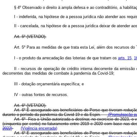
§ 4º Observado o direito à ampla defesa e ao contraditório, a habil
I - indeferida, na hipótese de a pessoa jurídica não atender aos requ
II - cancelada, na hipótese de a pessoa jurídica deixar de atender
Art. 5º (VETADO).
Art. 5º Para as medidas de que trata esta Lei, além dos recursos d
I - o produto da arrecadação das loterias de que tratam os
arts. 15
,
1
II - recursos de operação de crédito interna decorrente da emissão
decorrentes das medidas de combate à pandemia da Covid-19;
III - dotação orçamentária específica; e
IV - outras fontes de recursos.
Art. 6º (VETADO).
Art. 6º É assegurado aos beneficiários do Perse que tiveram reduç
durante o período da pandemia da Covid-19 e da Espin.
(Promulgação pa
Art. 6º Fica a União autorizada a destinar, no exercício de 2023, o
(cinquenta por cento) no faturamento entre 2019 e 2020 com base nas d
2022)
(Vigência encerrada)
Art. 6º É assegurado aos beneficiários do Perse que tiveram reduç