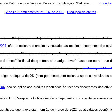
mação do Patrimônio do Servidor Público (Contribuição PIS/Pasep);
(Vide Le
ns);
(Vide Lei Complementar nº 214, de 2025)
Produção de efeitos
íquota de 0% (zero por cento) será aplicada sobre as receitas e os resultado
 2004
, não se aplica aos créditos vinculados às receitas decorrentes das ativ
o para o PIS/Pasep e da Cofins quando o pagamento ou o crédito se refer
ção do benefício fiscal de que trata este artigo deverá basear-se no ato que 
tério da Economia disciplinará o disposto neste artigo.
(Incluído pela Medid
rtigo, a alíquota de 0% (zero por cento) será aplicada sobre os resultados 
2004
, não se aplica aos créditos vinculados às receitas decorrentes das at
 para o PIS/Pasep e da Cofins quando o pagamento ou o crédito referir-se
 lucrativos, que já exerciam, em 18 de março de 2022, as atividades econôm