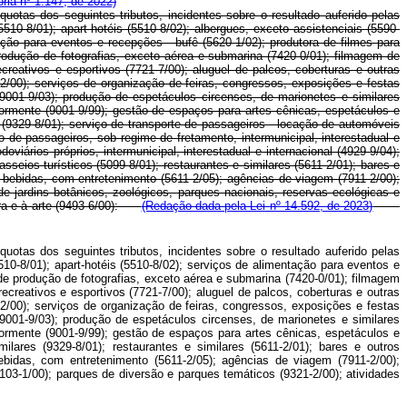
ria nº 1.147, de 2022)
uotas dos seguintes tributos, incidentes sobre o resultado auferido pelas
0-8/01); apart-hotéis (5510-8/02); albergues, exceto assistenciais (5590-
ação para eventos e recepções - bufê (5620-1/02); produtora de filmes para
produção de fotografias, exceto aérea e submarina (7420-0/01); filmagem de
ecreativos e esportivos (7721-7/00); aluguel de palcos, coberturas e outras
2/00); serviços de organização de feiras, congressos, exposições e festas
(9001-9/03); produção de espetáculos circenses, de marionetes e similares
iormente (9001-9/99); gestão de espaços para artes cênicas, espetáculos e
 (9329-8/01); serviço de transporte de passageiros - locação de automóveis
vo de passageiros, sob regime de fretamento, intermunicipal, interestadual e
iários próprios, intermunicipal, interestadual e internacional (4929-9/04);
sseios turísticos (5099-8/01); restaurantes e similares (5611-2/01); bares e
 bebidas, com entretenimento (5611-2/05); agências de viagem (7911-2/00);
de jardins botânicos, zoológicos, parques nacionais, reservas ecológicas e
tura e à arte (9493-6/00):
(Redação dada pela Lei nº 14.592, de 2023)
uotas dos seguintes tributos, incidentes sobre o resultado auferido pelas
510-8/01);
apart-hotéis (5510-8/02);
serviços de alimentação para eventos e
 de produção de fotografias, exceto aérea e submarina (7420-0/01); filmagem
recreativos e esportivos (7721-7/00); aluguel de palcos, coberturas e outras
2/00); serviços de organização de feiras, congressos, exposições e festas
(9001-9/03); produção de espetáculos circenses, de marionetes e similares
iormente (9001-9/99); gestão de espaços para artes cênicas, espetáculos e
ilares (9329-8/01); restaurantes e similares (5611-2/01); bares e outros
ebidas, com entretenimento (5611-2/05); agências de viagem (7911-2/00);
9103-1/00); parques de diversão e parques temáticos (9321-2/00); atividades