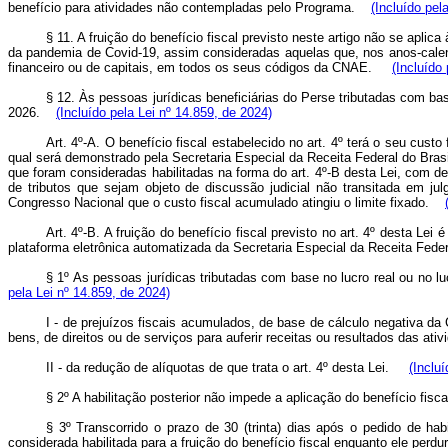
benefício para atividades não contempladas pelo Programa.
(Incluído pel
§ 11. A fruição do benefício fiscal previsto neste artigo não se ap
da pandemia de Covid-19, assim consideradas aquelas que, nos anos-calend
financeiro ou de capitais, em todos os seus códigos da CNAE.
(Incluído
§ 12. Às pessoas jurídicas beneficiárias do Perse tributadas com base 
2026.
(Incluído pela Lei nº 14.859, de 2024)
Art. 4º-A. O benefício fiscal estabelecido no art. 4º terá o seu cus
qual será demonstrado pela Secretaria Especial da Receita Federal do Bras
que foram consideradas habilitadas na forma do art. 4º-B desta Lei, com 
de tributos que sejam objeto de discussão judicial não transitada em ju
Congresso Nacional que o custo fiscal acumulado atingiu o limite fixado.
Art. 4º-B. A fruição do benefício fiscal previsto no art. 4º desta Le
plataforma eletrônica automatizada da Secretaria Especial da Receita Fede
§ 1º As pessoas jurídicas tributadas com base no lucro real ou no lu
pela Lei nº 14.859, de 2024)
I - de prejuízos fiscais acumulados, de base de cálculo negativa d
bens, de direitos ou de serviços para auferir receitas ou resultados das a
II - da redução de alíquotas de que trata o art. 4º desta Lei.
(Inclu
§ 2º A habilitação posterior não impede a aplicação do benefício fis
§ 3º Transcorrido o prazo de 30 (trinta) dias após o pedido de ha
considerada habilitada para a fruição do benefício fiscal enquanto ele perd