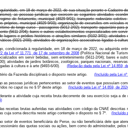
 à regularidade, em 18 de março de 2022, de sua situação perante o Cadastro 
urismo), as pessoas jurídicas que exercem as seguintes atividades econô
 regime de fretamento, municipal (4929-9/01); transporte rodoviário coletivo
s próprios, municipal (4929-9/03); organização de excursões em veículos rodov
timo de longo curso - passageiros (5012-2/02); transporte aquaviário para pa
ento (5611-2/04); bares e outros estabelecimentos especializados em servir
e lugares e prédios históricos e atrações similares (9102-3/01); atividades 
máticos (9321-2/00); atividades de organizações associativas ligadas à cul
artigo, condicionada à regularidade, em 18 de março de 2022, ou adquirida e
22 da Lei nº 11.771, de 17 de setembro de 2008
(Política Nacional de Turis
pecializados em servir bebidas, sem entretenimento (5611-2/04); bares e out
/00); atividades de jardins botânicos, zoológicos, parques nacionais, reserva
ligadas à cultura e à arte (9493-6/00).
(Redação dada pela Lei nº 14.859, d
istério da Fazenda disciplinará o disposto neste artigo.
(Incluído pela Lei n
rtigo as pessoas jurídicas pertencentes ao setor de eventos que possuíam c
ridos no caput ou no § 5º deste artigo.
(Incluído pela Lei nº 14.859, de 202
nderante a atividade cuja receita bruta decorrente de seu exercício seja a
4)
o das receitas brutas auferidas nas atividades com código da CNAE descritas 
sas cuja soma descrita neste artigo contemple o disposto no § 7º.
(Incluído 
 ao setor de eventos beneficiária do Perse, ou não beneficiária dele que ate
o cessionário das quotas sociais ou ações, bem como do administrador, pelos 