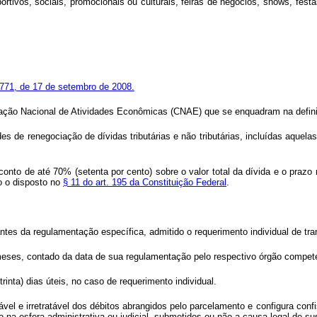
ortivos, sociais, promocionais ou culturais, feiras de negócios,
shows
, fest
1.771, de 17 de setembro de 2008.
cação Nacional de Atividades Econômicas (CNAE) que se enquadram na definiçã
ades de renegociação de dívidas tributárias e não tributárias, incluídas aq
onto de até 70% (setenta por cento) sobre o valor total da dívida e o prazo
do o disposto no
§ 11 do art. 195 da Constituição Federal
.
ntes da regulamentação específica, admitido o requerimento individual de tra
o) meses, contado da data de sua regulamentação pelo respectivo órgão compet
rinta) dias úteis, no caso de requerimento individual.
vel e irretratável dos débitos abrangidos pelo parcelamento e configura conf
 na esfera administrativa ou judicial, submetidos ou não a causa legal de su