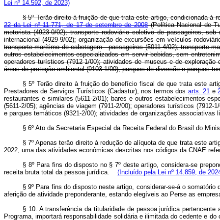
Lei nº 14.592, de 2023)
§ 5º Terão direito à fruição de que trata este artigo, condicionada
22 da Lei nº 11.771, de 17 de setembro de 2008
(Política Nacional de T
motorista (4923-0/02); transporte rodoviário coletivo de passageiros, sob
internacional (4929-9/02); organização de excursões em veículos rodoviário
transporte marítimo de cabotagem - passageiros (5011-4/02); transporte marí
outros estabelecimentos especializados em servir bebidas, sem entretenim
operadores turísticos (7912-1/00); atividades de museus e de exploração d
áreas de proteção ambiental (9103-1/00); parques de diversão e parques te
§ 5º Terão direito à fruição do benefício fiscal de que trata este 
Prestadores de Serviços Turísticos (Cadastur), nos termos dos
arts. 21
e
restaurantes e similares (5611-2/01); bares e outros estabelecimentos es
(5611-2/05); agências de viagem (7911-2/00); operadores turísticos (7912-1
e parques temáticos (9321-2/00); atividades de organizações associativas 
§ 6º Ato da Secretaria Especial da Receita Federal do Brasil do Min
§ 7º Apenas terão direito à redução de alíquota de que trata este a
2022, uma das atividades econômicas descritas nos códigos da CNAE refe
§ 8º Para fins do disposto no § 7º deste artigo, considera-se prepo
receita bruta total da pessoa jurídica.
(Incluído pela Lei nº 14.859, de 202
§ 9º Para fins do disposto neste artigo, considerar-se-á o somatóri
aferição de atividade preponderante, estando elegíveis ao Perse as empre
§ 10. A transferência da titularidade de pessoa jurídica pertencente
Programa, importará responsabilidade solidária e ilimitada do cedente e d