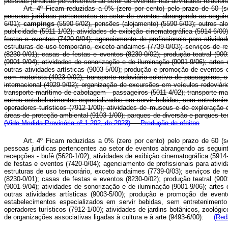
pessoas jurídicas pertencentes ao setor de eventos nas atividades relaci
Art. 4º Ficam reduzidas a 0% (zero por cento) pelo prazo de 60 (se
pessoas jurídicas pertencentes ao setor de eventos abrangendo as seguint
6/01);
campings
(5590-6/02), pensões (alojamento) (5590-6/03); outros al
publicidade (5911-1/02); atividades de exibição cinematográfica (5914-6/0
festas e eventos (7420-0/04); agenciamento de profissionais para atividade
estruturas de uso temporário, exceto andaimes (7739-0/03); serviços de r
(8230-0/01); casas de festas e eventos (8230-0/02); produção teatral (90
(9001-9/04); atividades de sonorização e de iluminação (9001-9/06); arte
outras atividades artísticas (9003-5/00); produção e promoção de eventos 
com motorista (4923-0/02); transporte rodoviário coletivo de passageiros, s
internacional (4929-9/02); organização de excursões em veículos rodoviário
transporte marítimo de cabotagem - passageiros (5011-4/02); transporte marí
outros estabelecimentos especializados em servir bebidas, sem entretenim
operadores turísticos (7912-1/00); atividades de museus e de exploração d
áreas de proteção ambiental (9103-1/00); parques de diversão e parques t
(Vide Medida Provisória nº 1.202, de 2023)
Produção de efeitos
Art. 4º Ficam reduzidas a 0% (zero por cento) pelo prazo de 60 (se
pessoas jurídicas pertencentes ao setor de eventos abrangendo as seguin
recepções - bufê (5620-1/02); atividades de exibição cinematográfica (5914
de festas e eventos (7420-0/04); agenciamento de profissionais para ativida
estruturas de uso temporário, exceto andaimes (7739-0/03); serviços de r
(8230-0/01); casas de festas e eventos (8230-0/02); produção teatral (90
(9001-9/04); atividades de sonorização e de iluminação (9001-9/06); arte
outras atividades artísticas (9003-5/00); produção e promoção de evento
estabelecimentos especializados em servir bebidas, sem entretenimento 
operadores turísticos (7912-1/00); atividades de jardins botânicos, zoológ
de organizações associativas ligadas à cultura e à arte (9493-6/00):
(Red