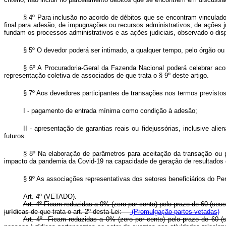
§ 4º Para inclusão no acordo de débitos que se encontram vinculados
final para adesão, de impugnações ou recursos administrativos, de ações j
fundam os processos administrativos e as ações judiciais, observado o dispo
§ 5º O devedor poderá ser intimado, a qualquer tempo, pelo órgão o
§ 6º A Procuradoria-Geral da Fazenda Nacional poderá celebrar aco
representação coletiva de associados de que trata o § 9º deste artigo.
§ 7º Aos devedores participantes de transações nos termos previstos
I - pagamento de entrada mínima como condição à adesão;
II - apresentação de garantias reais ou fidejussórias, inclusive alie
futuros.
§ 8º Na elaboração de parâmetros para aceitação da transação ou p
impacto da pandemia da Covid-19 na capacidade de geração de resultados 
§ 9º As associações representativas dos setores beneficiários do Pers
Art. 4º (VETADO).
Art. 4º Ficam reduzidas a 0% (zero por cento) pelo prazo de 60 (sess
jurídicas de que trata o art. 2º desta Lei:
(Promulgação partes vetadas)
Art. 4º Ficam reduzidas a 0% (zero por cento) pelo prazo de 60 (se