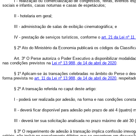
I - realização ou comercialização de congressos, feiras, eventos esp
sociais e infantis, casas noturnas e casas de espetáculos;
II - hotelaria em geral;
III - administração de salas de exibição cinematográfica; e
IV - prestação de serviços turísticos, conforme o
art. 21 da Lei nº 1
§ 2º Ato do Ministério da Economia publicará os códigos da Classifi
Art. 3º O Perse autoriza o Poder Executivo a disponibilizar modalid
nas condições previstos na
Lei nº 13.988, de 14 de abril de 2020
.
§ 1º Aplicam-se às transações celebradas no âmbito do Perse o desc
forma prevista no
art. 11 da Lei nº 13.988, de 14 de abril de 2020
, respeita
§ 2º A transação referida no
caput
deste artigo:
I - poderá ser realizada por adesão, na forma e nas condições consta
II - deverá ficar disponível para adesão pelo prazo de até 4 (quatr
III - deverá ter sua solicitação analisada no prazo máximo de até 30 (t
§ 3º O requerimento de adesão à transação implica confissão irrevogá
critério, não incluir no parcelamento débitos que se encontrem em discussão