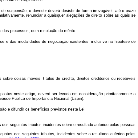
 de suspensão, o devedor deverá desistir de forma irrevogável, até o prazo
ulativamente, renunciar a quaisquer alegações de direito sobre as quais se
ão dos processos, com resolução do mérito.
rse e das modalidades de negociação existentes, inclusive na hipótese de
 sobre coisas móveis, títulos de crédito, direitos creditórios ou recebíveis
ostas neste artigo, deverá ser levado em consideração prioritariamente o
aúde Pública de Importância Nacional (Espin).
são e difundir os benefícios previstos nesta Lei.
s dos seguintes tributos incidentes sobre o resultado auferido pelas pessoas
uotas dos seguintes tributos, incidentes sobre o resultado auferido pelas