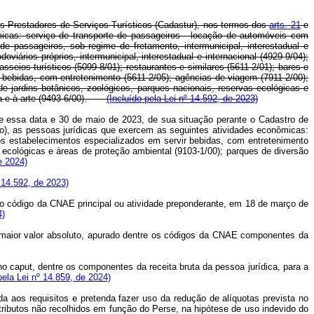
dos Prestadores de Serviços Turísticos (Cadastur), nos termos dos
arts. 21
e
micas: serviço de transporte de passageiros - locação de automóveis com
 de passageiros, sob regime de fretamento, intermunicipal, interestadual e
iários próprios, intermunicipal, interestadual e internacional (4929-9/04);
sseios turísticos (5099-8/01); restaurantes e similares (5611-2/01); bares e
 bebidas, com entretenimento (5611-2/05); agências de viagem (7911-2/00);
de jardins botânicos, zoológicos, parques nacionais, reservas ecológicas e
tura e à arte (9493-6/00).
(Incluído pela Lei nº 14.592, de 2023)
ntre essa data e 30 de maio de 2023, de sua situação perante o Cadastro de
mo), as pessoas jurídicas que exercem as seguintes atividades econômicas:
ros estabelecimentos especializados em servir bebidas, com entretenimento
s ecológicas e áreas de proteção ambiental (9103-1/00); parques de diversão
e 2024)
º 14.592, de 2023)
omo código da CNAE principal ou atividade preponderante, em 18 de março de
4)
 de maior valor absoluto, apurado dentre os códigos da CNAE componentes da
no caput, dentre os componentes da receita bruta da pessoa jurídica, para a
pela Lei nº 14.859, de 2024)
nda aos requisitos e pretenda fazer uso da redução de alíquotas prevista no
tributos não recolhidos em função do Perse, na hipótese de uso indevido do