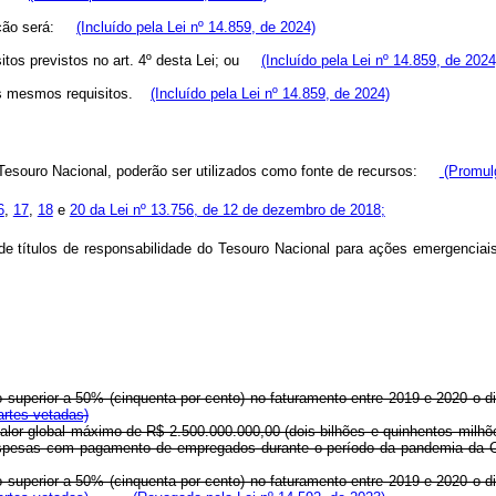
itação será:
(Incluído pela Lei nº 14.859, de 2024)
isitos previstos no art. 4º desta Lei; ou
(Incluído pela Lei nº 14.859, de 2024
 aos mesmos requisitos.
(Incluído pela Lei nº 14.859, de 2024)
o Tesouro Nacional, poderão ser utilizados como fonte de recursos:
(Promulg
6
,
17
,
18
e
20 da Lei nº 13.756, de 12 de dezembro de 2018;
 de títulos de responsabilidade do Tesouro Nacional para ações emergencia
ão superior a 50% (cinquenta por cento) no faturamento entre 2019 e 2020 
rtes vetadas)
 valor global máximo de R$ 2.500.000.000,00 (dois bilhões e quinhentos milh
espesas com pagamento de empregados durante o período da pandemia da C
ão superior a 50% (cinquenta por cento) no faturamento entre 2019 e 2020 