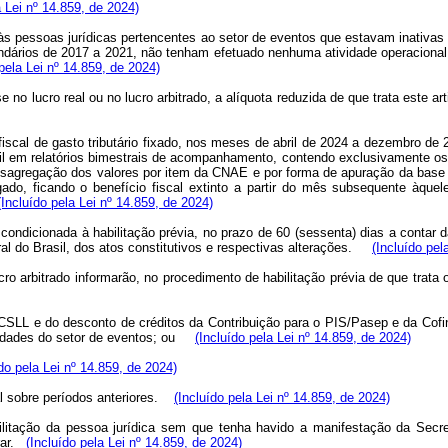
a Lei nº 14.859, de 2024)
lica às pessoas jurídicas pertencentes ao setor de eventos que estavam inati
ários de 2017 a 2021, não tenham efetuado nenhuma atividade operacional, n
 pela Lei nº 14.859, de 2024)
no lucro real ou no lucro arbitrado, a alíquota reduzida de que trata este art
to fiscal de gasto tributário fixado, nos meses de abril de 2024 a dezembro d
il em relatórios bimestrais de acompanhamento, contendo exclusivamente os va
desagregação dos valores por item da CNAE e por forma de apuração da base d
lgado, ficando o benefício fiscal extinto a partir do mês subsequente àq
(Incluído pela Lei nº 14.859, de 2024)
i é condicionada à habilitação prévia, no prazo de 60 (sessenta) dias a conta
ral do Brasil, dos atos constitutivos e respectivas alterações.
(Incluído pel
cro arbitrado informarão, no procedimento de habilitação prévia de que trat
a CSLL e do desconto de créditos da Contribuição para o PIS/Pasep e da Cof
tividades do setor de eventos; ou
(Incluído pela Lei nº 14.859, de 2024)
ído pela Lei nº 14.859, de 2024)
cal sobre períodos anteriores.
(Incluído pela Lei nº 14.859, de 2024)
bilitação da pessoa jurídica sem que tenha havido a manifestação da Secret
urar.
(Incluído pela Lei nº 14.859, de 2024)