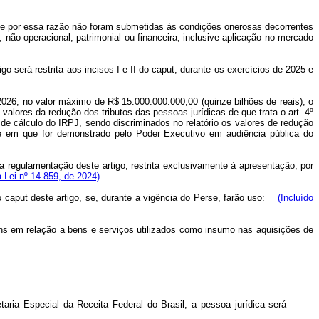
vas e por essa razão não foram submetidas às condições onerosas decorrentes
ão operacional, patrimonial ou financeira, inclusive aplicação no mercado
igo será restrita aos incisos I e II do caput, durante os exercícios de 2025 e
e 2026, no valor máximo de R$ 15.000.000.000,00 (quinze bilhões de reais), o
lores da redução dos tributos das pessoas jurídicas de que trata o art. 4º
e cálculo do IRPJ, sendo discriminados no relatório os valores de redução
uele em que for demonstrado pelo Poder Executivo em audiência pública do
r da regulamentação deste artigo, restrita exclusivamente à apresentação, por
a Lei nº 14.859, de 2024)
a o caput deste artigo, se, durante a vigência do Perse, farão uso:
(Incluído
ins em relação a bens e serviços utilizados como insumo nas aquisições de
aria Especial da Receita Federal do Brasil, a pessoa jurídica será