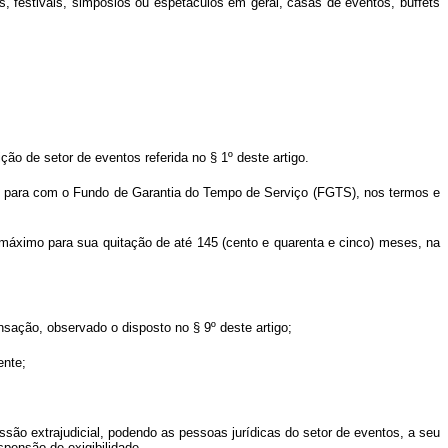
as, festivais, simpósios ou espetáculos em geral, casas de eventos,
buffets
o de setor de eventos referida no § 1º deste artigo.
uelas para com o Fundo de Garantia do Tempo de Serviço (FGTS), nos termos e
 máximo para sua quitação de até 145 (cento e quarenta e cinco) meses, na
nsação, observado o disposto no § 9º deste artigo;
ente;
issão extrajudicial, podendo as pessoas jurídicas do setor de eventos, a seu
spensão de exigibilidade.