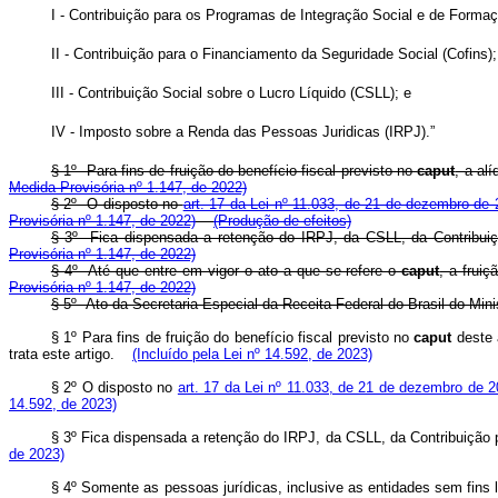
I - Contribuição para os Programas de Integração Social e de For
II - Contribuição para o Financiamento da Seguridade Social (Cofi
III - Contribuição Social sobre o Lucro Líquido (CSLL); e
IV - Imposto sobre a Renda das Pessoas Juridicas (IRPJ).
”
§ 1º Para fins de fruição do benefício fiscal previsto no
caput
, a al
Medida Provisória nº 1.147, de 2022)
§ 2º O disposto no
art. 17 da Lei nº 11.033, de 21 de dezembro de
Provisória nº 1.147, de 2022)
(Produção de efeitos)
§ 3º Fica dispensada a retenção do IRPJ, da CSLL, da Contribuiçã
Provisória nº 1.147, de 2022)
§ 4º Até que entre em vigor o ato a que se refere o
caput
, a frui
Provisória nº 1.147, de 2022)
§ 5º Ato da Secretaria Especial da Receita Federal do Brasil do Minis
§ 1º Para fins de fruição do benefício fiscal previsto no
caput
deste a
trata este artigo.
(Incluído pela Lei nº 14.592, de 2023)
§ 2º O disposto no
art. 17 da Lei nº 11.033, de 21 de dezembro de 
14.592, de 2023)
§ 3º Fica dispensada a retenção do IRPJ, da CSLL, da Contribuição
de 2023)
§ 4º Somente as pessoas jurídicas, inclusive as entidades sem fins