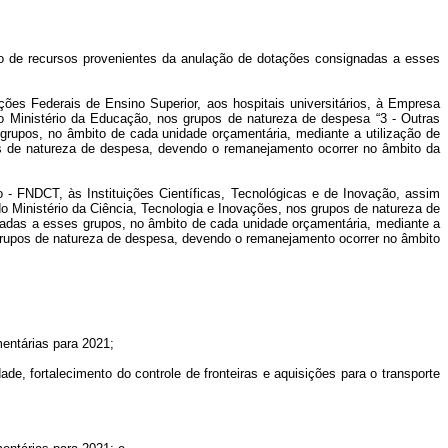
ção de recursos provenientes da anulação de dotações consignadas a esses
ções Federais de Ensino Superior, aos hospitais universitários, à Empresa
do Ministério da Educação, nos grupos de natureza de despesa “3 - Outras
 grupos, no âmbito de cada unidade orçamentária, mediante a utilização de
os de natureza de despesa, devendo o remanejamento ocorrer no âmbito da
 - FNDCT, às Instituições Científicas, Tecnológicas e de Inovação, assim
 do Ministério da Ciência, Tecnologia e Inovações, nos grupos de natureza de
ignadas a esses grupos, no âmbito de cada unidade orçamentária, mediante a
s grupos de natureza de despesa, devendo o remanejamento ocorrer no âmbito
mentárias para 2021;
e, fortalecimento do controle de fronteiras e aquisições para o transporte