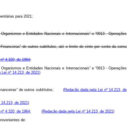
mentárias para 2021;
 Organismos e Entidades Nacionais e Internacionais” e “0913 - Operações
inanceiras” de outros subtítulos, até o limite de vinte por cento da soma
i nº 4.320, de 1964;
 Organismos e Entidades Nacionais e Internacionais” e “0913 - Operações
 Lei nº 14.213, de 2021)
s Financeiras” de outros subtítulos;
(Redação dada pela Lei nº 14.213, de
 14.213, de 2021)
i nº 4.320, de 1964;
(Redação dada pela Lei nº 14.213, de 2021)
provenientes de: