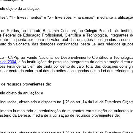
tulo objeto da anulação;
es”, “4 - Investimentos” e “5 - Inversões Financeiras”, mediante a utiliza
 Surdos, ao Instituto Benjamin Constant, ao Colégio Pedro II, às Institui
e Federal de Educação Profissional, Científica e Tecnológica, integrantes 
em até cinquenta por cento do valor total das dotações consignadas a esses
ento do valor total das dotações consignadas nesta Lei aos referidos grup
co - CNPq, ao Fundo Nacional de Desenvolvimento Científico e Tecnológico
ro de 2004
, e às instituições de pesquisa integrantes da administração direta
sões Financeiras”, em até trinta por cento do valor total das dotações cons
ta por cento do valor total das dotações consignadas nesta Lei aos referido
o de recursos provenientes de:
tulo objeto da anulação; e
vinculados, observado o disposto no § 2º do art. 14 da Lei de Diretrizes Orça
nto humanitário e interiorização de migrantes em situação de vulnerabilidad
stério da Defesa, mediante a utilização de recursos provenientes de: