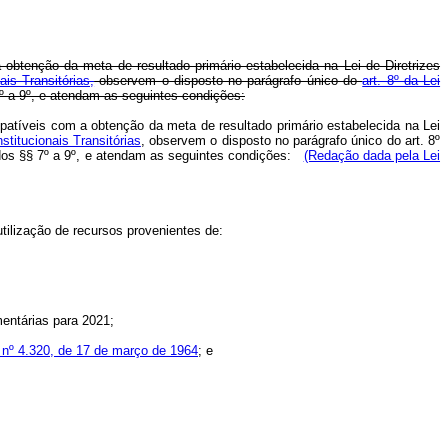
obtenção da meta de resultado primário estabelecida na Lei de Diretrizes
is Transitórias,
observem o disposto no parágrafo único do
art. 8º da Lei
º a 9º, e atendam as seguintes condições:
patíveis com a obtenção da meta de resultado primário estabelecida na Lei
stitucionais Transitórias
, observem o disposto no parágrafo único do art. 8º
dos §§ 7º a 9º, e atendam as seguintes condições:
(Redação dada pela Lei
utilização de recursos provenientes de:
mentárias para 2021;
i nº 4.320, de 17 de março de 1964
; e