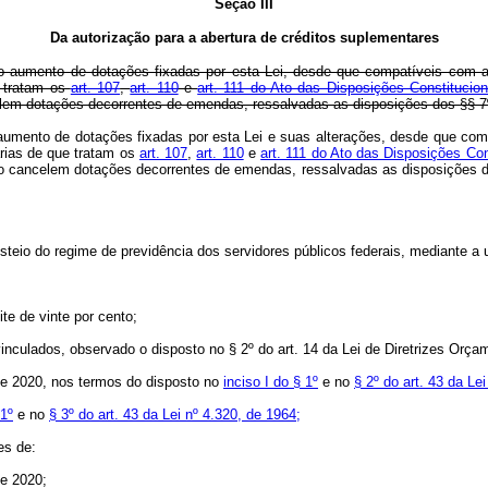
Seção III
Da autorização para a abertura de créditos suplementares
o aumento de dotações fixadas por esta Lei, desde que compatíveis com a 
e tratam os
art. 107
,
art. 110
e
art. 111 do Ato das Disposições Constituciona
elem dotações decorrentes de emendas, ressalvadas as disposições dos §§ 7
o aumento de dotações fixadas por esta Lei e suas alterações, desde que com
rias de que tratam os
art. 107
,
art. 110
e
art. 111 do Ato das Disposições Con
não cancelem dotações decorrentes de emendas, ressalvadas as disposições 
steio do regime de previdência dos servidores públicos federais, mediante a 
te de vinte por cento;
vinculados, observado o disposto no § 2º do art. 14 da Lei de Diretrizes Orça
 de 2020, nos termos do disposto no
inciso I do § 1º
e no
§ 2º do art. 43 da Le
 1º
e no
§ 3º do art. 43 da Lei nº 4.320, de 1964;
es de:
de 2020;