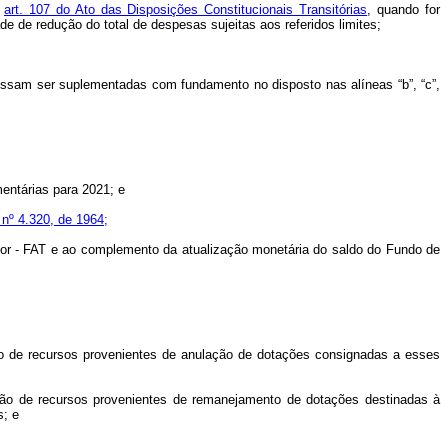
o
art. 107 do Ato das Disposições Constitucionais Transitórias
, quando for
e de redução do total de despesas sujeitas aos referidos limites;
ssam ser suplementadas com fundamento no disposto nas alíneas “b”, “c”,
mentárias para 2021; e
i nº 4.320, de 1964;
ador - FAT e ao complemento da atualização monetária do saldo do Fundo de
ção de recursos provenientes de anulação de dotações consignadas a esses
zação de recursos provenientes de remanejamento de dotações destinadas à
s; e