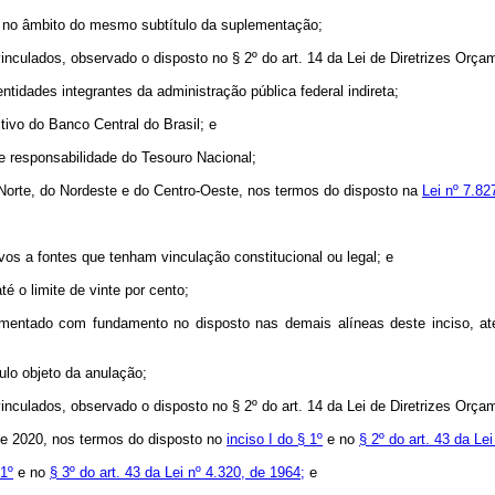
 no âmbito do mesmo subtítulo da suplementação;
vinculados, observado o disposto no § 2º do art. 14 da Lei de Diretrizes Orça
tidades integrantes da administração pública federal indireta;
tivo do Banco Central do Brasil; e
de responsabilidade do Tesouro Nacional;
 Norte, do Nordeste e do Centro-Oeste, nos termos do disposto na
Lei nº 7.8
ivos a fontes que tenham vinculação constitucional ou legal; e
é o limite de vinte por cento;
entado com fundamento no disposto nas demais alíneas deste inciso, até o
tulo objeto da anulação;
vinculados, observado o disposto no § 2º do art. 14 da Lei de Diretrizes Orça
 de 2020, nos termos do disposto no
inciso I do § 1º
e no
§ 2º do art. 43 da Le
 1º
e no
§ 3º do art. 43 da Lei nº 4.320, de 1964;
e