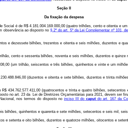
Seção II
Da fixação da despesa
 Social é de R$ 4.181.004.169.000,00 (quatro trilhões, cento e oitenta e um 
 em observância ao disposto no
§ 2º do art. 5º da Lei Complementar nº 101, 
ntos e dezessete bilhões, trezentos e oitenta e seis milhões, duzentos e qua
ilhão, cento e sessenta bilhões, noventa e seis milhões, duzentos e quinze m
208,00 (um trilhão, seiscentos e três bilhões, quinhentos e vinte e um milh
230.488.846,00 (duzentos e oitenta e sete bilhões, duzentos e trinta milhões,
 R$ 434.762.577.411,00 (quatrocentos e trinta e quatro bilhões, setecentos 
osto no art. 23 da Lei de Diretrizes Orçamentárias para 2021, devem ser fi
o Nacional, nos termos do disposto no
inciso III do
caput
do art. 167 da Con
s bilhões, quinhentos e quarenta e sete milhões, setecentos e seis mil, seisc
s e setenta e oito bilhões, duzentos e quatorze milhões, oitocentos e setenta