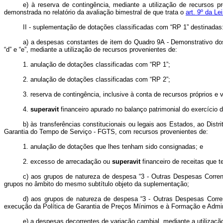
e) à reserva de contingência, mediante a utilização de recursos 
demonstrada no relatório da avaliação bimestral de que trata o
art. 9º da L
II - suplementação de dotações classificadas com “RP 1” destinadas
a) a despesas constantes de item do Quadro 9A - Demonstrativo do
“d” e “e”, mediante a utilização de recursos provenientes de:
1. anulação de dotações classificadas com “RP 1”;
2. anulação de dotações classificadas com “RP 2”;
3. reserva de contingência, inclusive à conta de recursos próprios e 
4.
superavit
financeiro apurado no balanço patrimonial do exercício
b) às transferências constitucionais ou legais aos Estados, ao Dis
Garantia do Tempo de Serviço - FGTS, com recursos provenientes de:
1. anulação de dotações que lhes tenham sido consignadas; e
2. excesso de arrecadação ou
superavit
financeiro de receitas que t
c) aos grupos de natureza de despesa “3 - Outras Despesas Corrent
grupos no âmbito do mesmo subtítulo objeto da suplementação;
d) aos grupos de natureza de despesa “3 - Outras Despesas Corrent
execução da Política de Garantia de Preços Mínimos e à Formação e Admin
e) a despesas decorrentes de variação cambial, mediante a utilizaçã