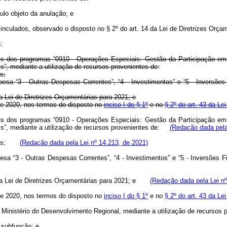
tulo objeto da anulação; e
vinculados, observado o disposto no § 2º do art. 14 da Lei de Diretrizes Orça
:
ntes dos programas “0910 - Operações Especiais: Gestão da Participação em
s”, mediante a utilização de recursos provenientes de:
s;
a “3 - Outras Despesas Correntes”, “4 - Investimentos” e “5 - Inversões F
a Lei de Diretrizes Orçamentárias para 2021; e
 de 2020, nos termos do disposto no
inciso I do § 1º
e no
§ 2º do art. 43 da Le
ntes dos programas “0910 - Operações Especiais: Gestão da Participação em
ais”, mediante a utilização de recursos provenientes de:
(Redação dada pela
 ações;
(Redação dada pela Lei nº 14.213, de 2021)
esa “3 - Outras Despesas Correntes”, “4 - Investimentos” e “5 - Inversõe
4 da Lei de Diretrizes Orçamentárias para 2021; e
(Redação dada pela Lei nº
 de 2020, nos termos do disposto no
inciso I do § 1º
e no
§ 2º do art. 43 da Le
 Ministério do Desenvolvimento Regional, mediante a utilização de recursos 
 subfunção; e