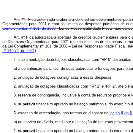
Art. 4º
Fica autorizada a abertura de créditos suplementares para 
Orçamentárias para 2021 e com os limites de despesas primárias de qu
Complementar nº 101, de 2000
- Lei de Responsabilidade Fiscal, não canc
Art. 4º Fica autorizada a abertura de créditos suplementares para 
de Diretrizes Orçamentárias para 2021 e com os limites de despesas primá
da Lei Complementar nº 101, de 2000 – Lei de Responsabilidade Fiscal, 
nº 14.274, de 2021)
I - suplementação de dotações classificadas com “RP 0” destinadas:
a) à contribuição da União, de suas autarquias e fundações para o cu
1. anulação de dotações consignadas a essas despesas;
2. anulação de dotações classificadas com “RP 1” e “RP 2”, até o limi
3. reserva de contingência, inclusive à conta de recursos próprios e 
4.
superavit
financeiro apurado no balanço patrimonial do exercício
5. excesso de arrecadação, nos termos do disposto no
inciso II do §
b) ao serviço da dívida, mediante a utilização de recursos provenient
1.
superavit
financeiro apurado no balanço patrimonial do exercício 