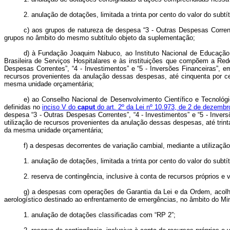
2. anulação de dotações, limitada a trinta por cento do valor do subtí
c) aos grupos de natureza de despesa “3 - Outras Despesas Corrent
grupos no âmbito do mesmo subtítulo objeto da suplementação;
d) à Fundação Joaquim Nabuco, ao Instituto Nacional de Educação de
Brasileira de Serviços Hospitalares e às instituições que compõem a Red
Despesas Correntes”, “4 - Investimentos” e “5 - Inversões Financeiras”, 
recursos provenientes da anulação dessas despesas, até cinquenta por c
mesma unidade orçamentária;
e) ao Conselho Nacional de Desenvolvimento Científico e Tecnológi
definidas no
inciso V do
caput
do art. 2º da Lei nº 10.973, de 2 de dezemb
despesa “3 - Outras Despesas Correntes”, “4 - Investimentos” e “5 - Inver
utilização de recursos provenientes da anulação dessas despesas, até trin
da mesma unidade orçamentária;
f) a despesas decorrentes de variação cambial, mediante a utilizaçã
1. anulação de dotações, limitada a trinta por cento do valor do subtí
2. reserva de contingência, inclusive à conta de recursos próprios e 
g) a despesas com operações de Garantia da Lei e da Ordem, acolhime
aerologístico destinado ao enfrentamento de emergências, no âmbito do Mini
1. anulação de dotações classificadas com “RP 2”;