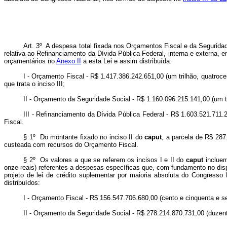
Art. 3º A despesa total fixada nos Orçamentos Fiscal e da Seguridade
relativa ao Refinanciamento da Dívida Pública Federal, interna e externa,
orçamentários no
Anexo II
a esta Lei e assim distribuída:
I - Orçamento Fiscal - R$ 1.417.386.242.651,00 (um trilhão, quatroce
que trata o inciso III;
II - Orçamento da Seguridade Social - R$ 1.160.096.215.141,00 (um tr
III - Refinanciamento da Dívida Pública Federal - R$ 1.603.521.711.
Fiscal.
§ 1º Do montante fixado no inciso II do
caput
, a parcela de R$ 287.
custeada com recursos do Orçamento Fiscal.
§ 2º Os valores a que se referem os incisos I e II do
caput
incluem
onze reais) referentes a despesas específicas que, com fundamento no disp
projeto de lei de crédito suplementar por maioria absoluta do Congress
distribuídos:
I - Orçamento Fiscal - R$ 156.547.706.680,00 (cento e cinquenta e sei
II - Orçamento da Seguridade Social - R$ 278.214.870.731,00 (duzento