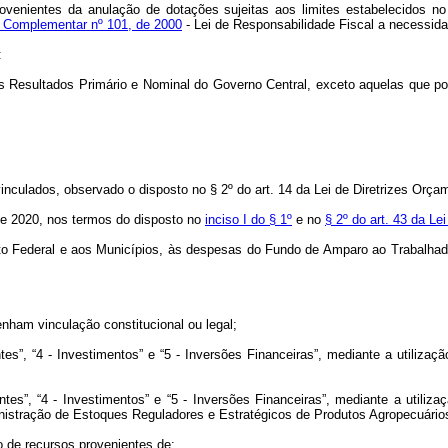
provenientes da anulação de dotações sujeitas aos limites estabelecidos n
ei Complementar nº 101, de 2000
- Lei de Responsabilidade Fiscal a necessidad
:
s Resultados Primário e Nominal do Governo Central, exceto aquelas que po
vinculados, observado o disposto no § 2º do art. 14 da Lei de Diretrizes Orça
 de 2020, nos termos do disposto no
inciso I do § 1º
e no
§ 2º do art. 43 da Le
trito Federal e aos Municípios, às despesas do Fundo de Amparo ao Trabalh
enham vinculação constitucional ou legal;
es”, “4 - Investimentos” e “5 - Inversões Financeiras”, mediante a utiliza
es”, “4 - Investimentos” e “5 - Inversões Financeiras”, mediante a utili
istração de Estoques Reguladores e Estratégicos de Produtos Agropecuário
o de recursos provenientes de: