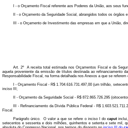
I - o Orçamento Fiscal referente aos Poderes da União, aos seus fund
II - o Orçamento da Seguridade Social, abrangidos todos os órgãos e 
III - o Orçamento de Investimento das empresas em que a União, diret
Art. 2º
A receita total estimada nos Orçamentos Fiscal e da Segurid
aquela proveniente da emissão de títulos destinada ao refinanciamento da
Responsabilidade Fiscal, na forma detalhada nos Anexos a que se referem 
I - Orçamento Fiscal - R$ 1.704.616.731.497,00 (um trilhão, setecento
inciso III;
II - Orçamento da Seguridade Social - R$ 872.865.726.295 (oitocentos
III - Refinanciamento da Dívida Pública Federal - R$ 1.603.521.711.
Fiscal.
Parágrafo único. O valor a que se refere o inciso I do
caput
inclui
setecentos e sessenta e dois milhões, quinhentos e setenta e sete mil, qu
absoluta do Congresso Nacional, nos termos do disposto no
inciso III do
ca