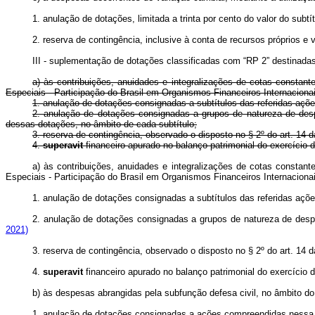
1. anulação de dotações, limitada a trinta por cento do valor do subtí
2. reserva de contingência, inclusive à conta de recursos próprios e 
III - suplementação de dotações classificadas com “RP 2” destinadas
a) às contribuições, anuidades e integralizações de cotas consta
Especiais - Participação do Brasil em Organismos Financeiros Internacionai
1. anulação de dotações consignadas a subtítulos das referidas açõe
2. anulação de dotações consignadas a grupos de natureza de despes
dessas dotações, no âmbito de cada subtítulo;
3. reserva de contingência, observado o disposto no § 2º do art. 14 d
4.
superavit
financeiro apurado no balanço patrimonial do exercício
a) às contribuições, anuidades e integralizações de cotas consta
Especiais - Participação do Brasil em Organismos Financeiros Internacion
1. anulação de dotações consignadas a subtítulos das referidas
2. anulação de dotações consignadas a grupos de natureza de desp
2021)
3. reserva de contingência, observado o disposto no § 2º do art. 1
4.
superavit
financeiro apurado no balanço patrimonial do exercício
b) às despesas abrangidas pela subfunção defesa civil, no âmbito do
1. anulação de dotações consignadas a ações compreendidas nessa