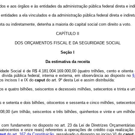
os e aos órgãos e às entidades da administração pública federal direta e indi
entidades a ela vinculados e da administração pública federal direta e indire
a ou indiretamente, detenha a maioria do capital social com direito a voto.
CAPÍTULO II
DOS ORÇAMENTOS FISCAL E DA SEGURIDADE SOCIAL
Seção I
Da estimativa da receita
ade Social é de R$ 4.181.004.169.000,00 (quatro trilhões, cento e oitenta 
 dívida pública federal, interna e externa, em observância ao disposto no
§
os incisos I e IX do
caput
do art. 9º desta Lei e assim distribuída:
s e quatro bilhões, seiscentos e dezesseis milhões, setecentos e trinta e um 
 e setenta e dois bilhões, oitocentos e sessenta e cinco milhões, setecentos 
208,00 (um trilhão, seiscentos e três bilhões, quinhentos e vinte e um milh
, com fundamento no disposto no art. 23 da Lei de Diretrizes Orçamentárias
atrocentos e onze reais) referentes a operações de crédito cuja realização
put
do art. 167 da Constituição
, ressalvado o disposto no inciso VI do
caput