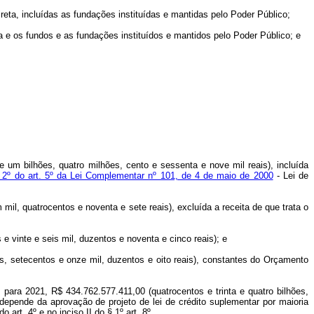
reta, incluídas as fundações instituídas e mantidas pelo Poder Público;
ta e os fundos e as fundações instituídos e mantidos pelo Poder Público; e
e um bilhões, quatro milhões, cento e sessenta e nove mil reais), incluída
 2º do art. 5º da Lei Complementar nº 101, de 4 de maio de 2000
- Lei de
mil, quatrocentos e noventa e sete reais), excluída a receita de que trata o
e vinte e seis mil, duzentos e noventa e cinco reais); e
ões, setecentos e onze mil, duzentos e oito reais), constantes do Orçamento
 para 2021, R$ 434.762.577.411,00 (quatrocentos e trinta e quatro bilhões,
 depende da aprovação de projeto de lei de crédito suplementar por maioria
do art. 4º e no inciso II do § 1º art. 8º.