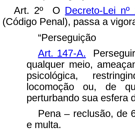
Art. 2º
O
Decreto-Lei nº
(Código Penal), passa a vigora
“
Perseguição
Art. 147-A.
Perseguir 
qualquer meio, ameaçand
psicológica, restrin
locomoção ou, de qua
perturbando sua esfera d
Pena – reclusão, de 6
e multa.