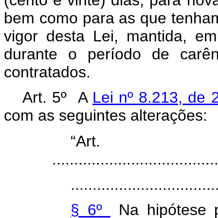
(cento e vinte) dias, para no
bem como para as que tenham
vigor desta Lei, mantida, em
durante o período de carên
contratados.
Art. 5º A
Lei nº 8.213, de 
com as seguintes alterações:
“Art
.....................................
.................................
§ 6º
Na hipótese p