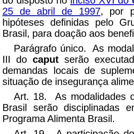
do disposto no
inciso XVI do
25 de abril de 1997
, por 
hipóteses definidas pelo G
Brasil, para doação aos benef
Parágrafo único. As modali
III do
caput
serão executad
demandas locais de suplem
situação de insegurança alimen
Art. 18. As modalidades 
Brasil serão disciplinadas
Programa Alimenta Brasil.
Art. 19. A participação do